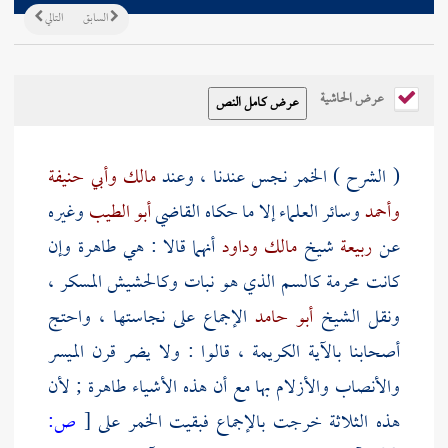
السابق
التالي
عرض الحاشية
( الشرح ) الخمر نجس عندنا ، وعند
مالك
وأبي حنيفة
وأحمد
وسائر العلماء إلا ما حكاه القاضي
أبو الطيب
وغيره
عن
ربيعة
شيخ
مالك
وداود
أنهما قالا : هي طاهرة وإن
كانت محرمة كالسم الذي هو نبات وكالحشيش المسكر ،
ونقل الشيخ
أبو حامد
الإجماع على نجاستها ، واحتج
أصحابنا بالآية الكريمة ، قالوا : ولا يضر قرن الميسر
والأنصاب والأزلام بها مع أن هذه الأشياء طاهرة ; لأن
هذه الثلاثة خرجت بالإجماع فبقيت الخمر على
[
ص: