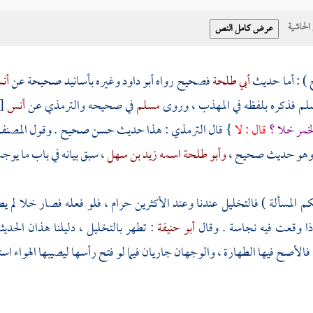
حاشية
 ) : أما حديث
أبي طلحة
فصحيح رواه
أبو داود
وغيره بأسانيد صحيحة عن
أن
لم فذكره بلفظه في المهذب ، وروى
مسلم
في صحيحه
والترمذي
عن
أنس
[
لخمر خلا ؟
قال : لا
} قال
الترمذي
: هذا حديث حسن صحيح . وقول
المصن
وهو حديث صحيح ،
وأبو طلحة اسمه زيد بن سهل
، سبق بيانه في باب ما يوج
م المسألة ) فالتخليل عندنا وعند الأكثرين حرام ، فلو فعله فصار خلا لم ي
ذا وقعت فيه نجاسة . وقال
أبو حنيفة
: تطهر بالتخليل ، دليلنا هذان الحد
لأصح فيها الطهارة ، والوجهان جاريان فيما لو فتح رأسها ليصيبها الهواء ا