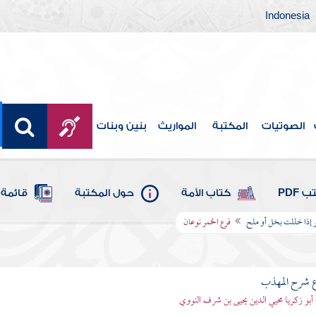
Indonesia
الصوتيات
المكتبة
المواريث
بنين وبنات
 PDF
كتاب الأمة
حول المكتبة
قائمة 
ر إذا خللت بخل أو ملح
فرع الخمر نوعان
ع شرح المهذب
 أبو زكريا محيي الدين يحيى بن شرف النووي