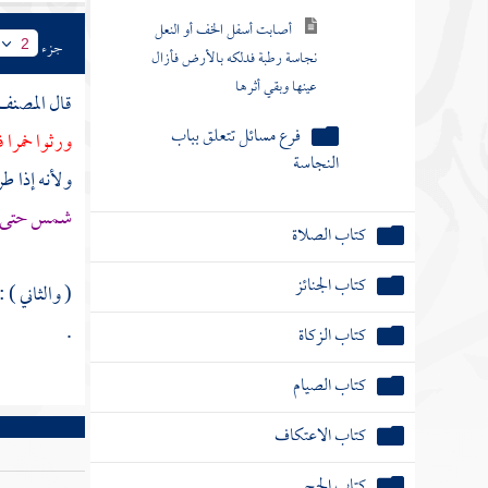
أصابت أسفل الخف أو النعل
جزء
2
نجاسة رطبة فدلكه بالأرض فأزال
عينها وبقي أثرها
قال
المصنف
فرع مسائل تتعلق بباب
ورثوا خمرا ف
النجاسة
ولأنه إذا ط
شمس حتى 
كتاب الصلاة
كتاب الجنائز
( والثاني ) 
.
كتاب الزكاة
كتاب الصيام
كتاب الاعتكاف
كتاب الحج