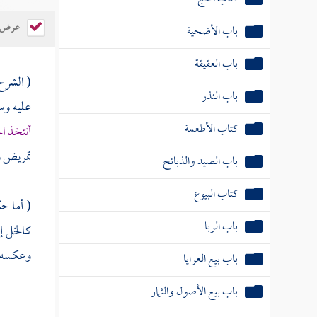
عرض ال
باب الأضحية
باب العقيقة
( الشرح
باب النذر
عليه وس
كتاب الأطعمة
أنتخذ ا
تمريض 
باب الصيد والذبائح
كتاب البيوع
( أما حك
باب الربا
كالخل إ
وعكسه فا
باب بيع العرايا
باب بيع الأصول والثمار