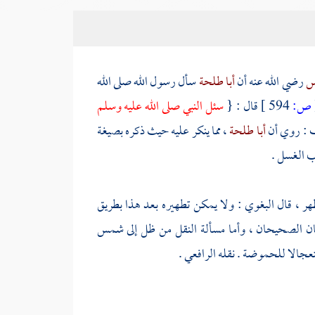
س
رضي الله عنه أن
أبا طلحة
سأل رسول الله صلى الله
ص:
594 ]
قال : {
سئل النبي صلى الله عليه وسلم
ف
: روي أن
أبا طلحة
، مما ينكر عليه حيث ذكره بصيغة
ب الغسل .
طهر ، قال
البغوي
: ولا يمكن تطهيره بعد هذا بطريق
يثان الصحيحان ، وأما مسألة النقل من ظل إلى شمس
ستعجالا للحموضة . نقله
الرافعي
.