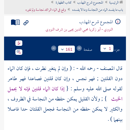
الرئيسية
المجموع شرح المهذب
كتاب الطهارة
تراجم الأعلام
باب ما يفسد الماء من النجاسة وما لا يفسده
وقع في الماء الراكد نجاسة ولم تغيره
المجموع شرح المهذب
النووي - أبو زكريا محيي الدين يحيى بن شرف النووي
جزء
صفحة
1
161
قال
المصنف
- رحمه الله - : ( وإن لم يتغير نظرت ، فإن كان الماء
دون القلتين ; فهو نجس ، وإن كان قلتين فصاعدا فهو طاهر
لقوله صلى الله عليه وسلم : {
إذا كان الماء قلتين فإنه لا يحمل
الخبث
} ; ولأن القليل يمكن حفظه من النجاسة في الظروف ،
والكثير لا يمكن حفظه من النجاسة فجعل القلتان حدا فاصلا
بينهما ) .