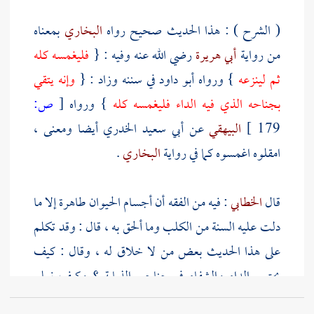
( الشرح ) : هذا الحديث صحيح رواه
البخاري
بمعناه
من رواية
أبي هريرة
رضي الله عنه وفيه : {
فليغمسه كله
ثم لينزعه
} ورواه
أبو داود
في سننه وزاد : {
وإنه يتقي
بجناحه الذي فيه الداء فليغمسه كله
} ورواه
[
ص:
179 ]
البيهقي
عن
أبي سعيد الخدري
أيضا ومعنى ،
امقلوه اغمسوه كما في رواية
البخاري
.
قال
الخطابي
: فيه من الفقه أن أجسام الحيوان طاهرة إلا ما
دلت عليه السنة من الكلب وما ألحق به ، قال : وقد تكلم
على هذا الحديث بعض من لا خلاق له ، وقال : كيف
يجتمع الداء والشفاء في جناحي الذبابة ؟ وكيف نعلم
ذلك حتى نقدم جناح الداء ؟ قال
الخطابي
: وهذا سؤال