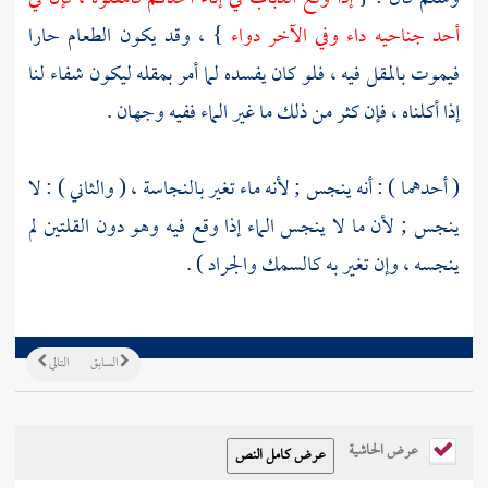
أحد جناحيه داء وفي الآخر دواء
} ، وقد يكون الطعام حارا
فيموت بالمقل فيه ، فلو كان يفسده لما أمر بمقله ليكون شفاء لنا
إذا أكلناه ، فإن كثر من ذلك ما غير الماء ففيه وجهان .
( أحدهما ) : أنه ينجس ; لأنه ماء تغير بالنجاسة ، ( والثاني ) : لا
ينجس ; لأن ما لا ينجس الماء إذا وقع فيه وهو دون القلتين لم
ينجسه ، وإن تغير به كالسمك والجراد ) .
السابق
التالي
عرض الحاشية