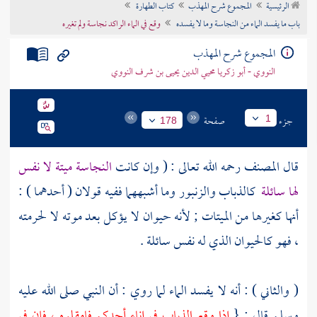
الرئيسية
المجموع شرح المهذب
كتاب الطهارة
تراجم الأعلام
باب ما يفسد الماء من النجاسة وما لا يفسده
وقع في الماء الراكد نجاسة ولم تغيره
المجموع شرح المهذب
النووي - أبو زكريا محيي الدين يحيى بن شرف النووي
جزء
صفحة
1
178
قال
المصنف
رحمه الله تعالى : ( وإن كانت
النجاسة ميتة لا نفس
لها سائلة
كالذباب والزنبور وما أشبههما ففيه قولان ( أحدهما ) :
أنها كغيرها من الميتات ; لأنه حيوان لا يؤكل بعد موته لا لحرمته
، فهو كالحيوان الذي له نفس سائلة .
( والثاني ) : أنه لا يفسد الماء لما روي : أن النبي صلى الله عليه
وسلم قال : {
إذا وقع الذباب في إناء أحدكم فامقلوه ، فإن في