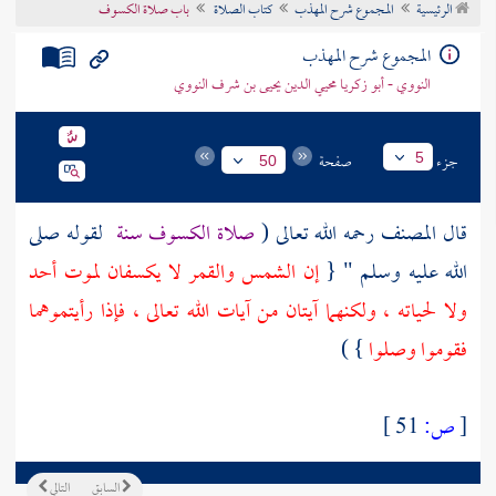
الرئيسية
المجموع شرح المهذب
كتاب الصلاة
باب صلاة الكسوف
تراجم الأعلام
المجموع شرح المهذب
النووي - أبو زكريا محيي الدين يحيى بن شرف النووي
جزء
صفحة
5
50
قال المصنف رحمه الله تعالى (
صلاة الكسوف سنة
لقوله صلى
الله عليه وسلم " {
إن الشمس والقمر لا يكسفان لموت أحد
ولا لحياته ، ولكنهما آيتان من آيات الله تعالى ، فإذا رأيتموهما
فقوموا وصلوا
} )
[
ص:
51 ]
السابق
التالي