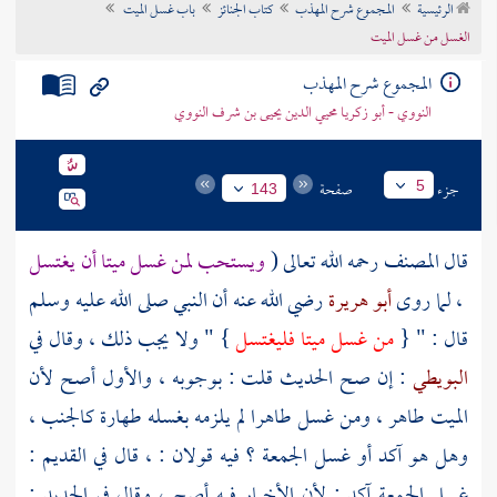
الرئيسية
المجموع شرح المهذب
كتاب الجنائز
باب غسل الميت
تراجم الأعلام
الغسل من غسل الميت
المجموع شرح المهذب
النووي - أبو زكريا محيي الدين يحيى بن شرف النووي
جزء
صفحة
5
143
قال
المصنف
رحمه الله تعالى (
ويستحب لمن غسل ميتا أن يغتسل
، لما روى
أبو هريرة
رضي الله عنه أن النبي صلى الله عليه وسلم
قال : " {
من غسل ميتا فليغتسل
} " ولا يجب ذلك ، وقال في
البويطي
: إن صح الحديث
قلت :
بوجوبه ، والأول أصح لأن
الميت طاهر ، ومن غسل طاهرا لم يلزمه بغسله طهارة كالجنب ،
وهل هو آكد أو غسل الجمعة ؟ فيه قولان : ، قال في القديم :
غسل الجمعة آكد ; لأن الأخبار فيه أصح ، وقال في الجديد :