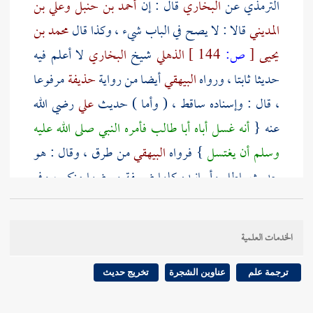
الترمذي
عن
البخاري
قال : إن
أحمد بن حنبل
وعلي بن
المديني
قالا : لا يصح في الباب شيء ، وكذا قال
محمد بن
يحيى
[
ص:
144 ]
الذهلي
شيخ
البخاري
لا أعلم فيه
حديثا ثابتا ، ورواه
البيهقي
أيضا من رواية
حذيفة
مرفوعا
، قال : وإسناده ساقط ، ( وأما ) حديث
علي
رضي الله
عنه {
أنه غسل أباه
أبا طالب
فأمره النبي صلى الله عليه
وسلم أن يغتسل
} فرواه
البيهقي
من طرق ، وقال : هو
حديث باطل وأسانيده كلها ضعيفة وبعضها منكر ، وفي
حديث عن
عائشة
رضي الله عنها أن النبي صلى الله عليه
وسلم {
كان يغتسل من الجنابة ويوم الجمعة ومن
الخدمات العلمية
الحجامة وغسل الميت
} رواه
أبو داود
وغيره بإسناد
ضعيف .
ترجمة علم
عناوين الشجرة
تخريج حديث