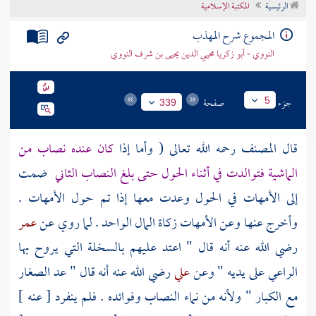
الرئيسية
المكتبة الإسلامية
تراجم الأعلام
المجموع شرح المهذب
النووي - أبو زكريا محيي الدين يحيى بن شرف النووي
جزء
صفحة
5
339
قال
المصنف
رحمه الله تعالى ( وأما إذا
كان عنده نصاب من
الماشية فتوالدت في أثناء الحول حتى بلغ النصاب الثاني
ضمت
إلى الأمهات في الحول وعدت معها إذا تم حول الأمهات .
وأخرج عنها وعن الأمهات زكاة المال الواحد . لما روي عن
عمر
رضي الله عنه أنه قال " اعتد عليهم بالسخلة التي يروح بها
الراعي على يديه " وعن
علي
رضي الله عنه أنه قال " عد الصغار
مع الكبار " ولأنه من نماء النصاب وفوائده . فلم ينفرد [ عنه ]