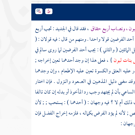
بون ، ونصاب أربع حقاق
، فقد قال في الجديد : تجب أربع
حد الفرضين قولا واحدا . ومنهم من قال : فيه قولان : (
بل المائتين ( والثاني ) : يجب أحد الفرضين لما روى
سالم
في
س بنات لبون
} ، فعلى هذا إن وجد أحدهما تعين إخراجه ;
عذر عليه العتق والكسوة تعين عليه الإطعام ، وإن وجدهما
وقد مضى دليل المذهبين في الصعود والنزول . فإن اختار
ساعي بأن لم يجتهد وجب رد المأخوذ أو بدله إن كان تالفا
 ذلك أم لا ؟ فيه وجهان : ( أحدهما ) : يستحب ; ; لأن
 ; لأنه لم يؤد الفرض بكماله ، فلزمه إخراج الفضل فإن
وجهان :