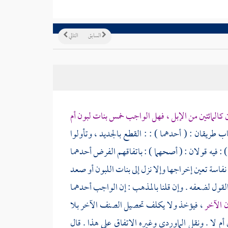
السابق
التالي
كالمائتين من الإبل ، فهل الواجب خمس بنات لبون أم
 طريقان : ( أحدهما ) : : القطع بالجديد ، وتأولوا
) : فيه قولان : ( أصحهما ) : باتفاقهم الفرض أحدهما
 نفاسة تعين إخراجها وإلا نزل إلى بنات اللبون أو صعد
القول لضعفه . وإن قلنا بالمذهب : إن الواجب أحدهما
ن الآخر
، فيؤخذ ولا يكلف تحصيل الصنف الآخر بلا
أم لا . ونقل
الماوردي
وغيره الاتفاق على هذا . قال