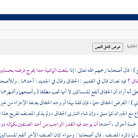
حاشية
) : قال أصحابنا رحمهم الله تعالى : إذا
بلغت الماشية حدا يخرج فرضه بحسابين 
اق ؟
فيه نصان قال في القديم : الحقاق وقال في الجديد : أحدهما . وللأصحاب
لى أنه أراد أن الحقاق أنفع للمساكين لا أنها تجب مطلقا ( وأصحهما وأشهرهما 
اني ) : الفرض الحقاق حتما ، فإن قلنا بهذا أو وجد الحقاق بصفة الإجزاء من غير
اع مع الجبران كما سبق ، وإن شاء اشترى الحقاق ، ولم يذكر
المصنف
تفريع هذا 
ل خمسة أحوال ، أحدها
أن يوجد فيه القدر الواجب من أحد الصنفين بكماله دو
لما ذكره
المصنف
. قال أصحابنا : وسواء كان الصنف الآخر أنفع للمساكين 