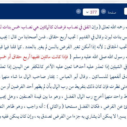
صفحة
377
رحمه الله تعالى ( وإن
اتفق في نصاب فرضان كالمائتين هي نصاب خمس بنات ل
 بنات لبون وقال في القديم : تجب أربع حقاق . فمن أصحابنا من قال : يجب أ
جب الحقاق ; لأنه إذا أمكن تغير الفرض بالسن لم يغير بالعدد . كما قلنا فيما ق
رسول الله صلى الله عليه وسلم {
فإذا كانت مائتين ففيها أربع حقاق أو خم
في الشيئين إذا تعذر عليه أحدهما تعين عليه الآخر كالمكفر عن اليمين إذا ت
دق أنفعهما للمساكين . وقال
أبو العباس
: يختار صاحب المال ما شاء منهما 
نى نظرت فإن كان ذلك بتفريط من رب المال بأن لم يظهر أحد الفرضين أو من ال
رط واحد منهما أخرج رب المال الفضل ، وهو ما بين قيمة الصنفين ، وهل يجب
 عن الفرض ، فكان الفضل مستحبا ( والثاني ) : أنه واجب ، وهو ظاهر النص
سيرا لا يمكن أن يشتري به جزءا من الفرض تصدق به ، وإن كان يمكن ففيه 