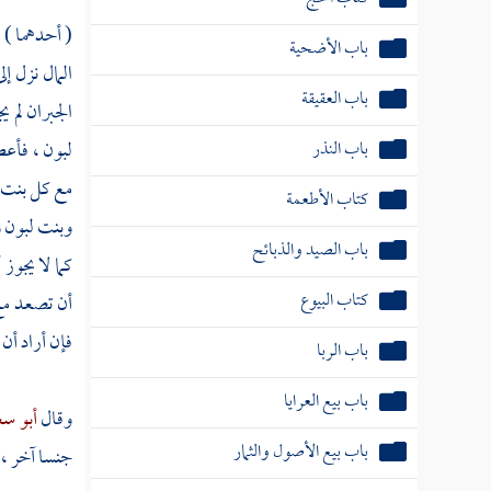
( أحدهما ) 
باب الأضحية
المال نزل إ
باب العقيقة
الجبران لم 
باب النذر
لبون ، فأعط
مع كل بنت ل
كتاب الأطعمة
وبنت لبون و
باب الصيد والذبائح
كما لا يجوز
كتاب البيوع
أن تصعد مع 
فإن أراد أن
باب الربا
باب بيع العرايا
وقال
أبو س
باب بيع الأصول والثمار
جنسا آخر ، 