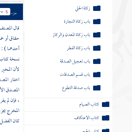
زكاة الحلي
جزء
5
باب زكاة التجارة
قال
المصنف
باب زكاة المعدن والركاز
حقاق أو خمس
باب زكاة الفطر
أحدهما ) : ت
نسخة كتاب 
باب تعجيل الصدقة
لأن المخير 
باب قسم الصدقات
اختار المص
باب صدقة التطوع
المصدق الأد
، فإن لم يف
كتاب الصيام
المخرج يجزئ
كتاب الاعتكاف
كان الفضل ي
كتاب الحج