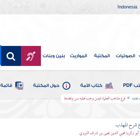
Indonesia
الصوتيات
المكتبة
المواريث
بنين وبنات
 PDF
كتاب الأمة
حول المكتبة
قائمة 
 عنده
فرع مذاهب العلماء فيمن وجب عليه سن وفقدها
ع شرح المهذب
 أبو زكريا محيي الدين يحيى بن شرف النووي