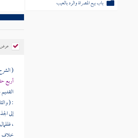
باب بيع المصراة والرد بالعيب
عرض ال
( الشرح 
أربع حق
القديم ع
: ( والث
إلى الجذ
، فللما
خلاف ، 