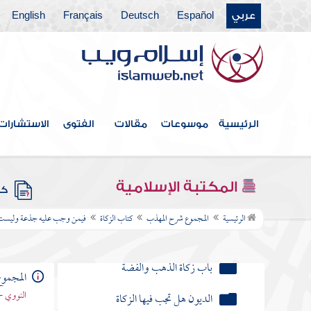
عربي
Español
Deutsch
Français
English
باب زكاة الغنم
أخذ الربى والأكولة في الزكاة
إخراج القيمة في الزكاة
باب الخلطة
الرئيسية
موسوعات
مقالات
الفتوى
الاستشارات
باب زكاة الثمار
باب زكاة الزروع
المكتبة الإسلامية
كتب
فرع في مسائل تتعلق ببابي زكاة الثمار
الرئيسية
المجموع شرح المهذب
كتاب الزكاة
فيمن وجب عليه جذعة وليست
والزروع
باب زكاة الذهب والفضة
المجمو
النووي -
الديون هل تجب فيها الزكاة