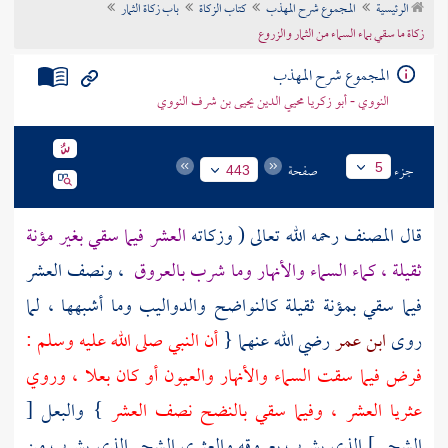
الرئيسية
المجموع شرح المهذب
كتاب الزكاة
باب زكاة الثمار
تراجم الأعلام
زكاة ما سقي بماء السماء من الثمار والزروع
المجموع شرح المهذب
النووي - أبو زكريا محيي الدين يحيى بن شرف النووي
جزء
صفحة
5
443
قال
المصنف
رحمه الله تعالى ( وزكاته
العشر فيما سقي بغير مؤنة
ثقيلة ، كماء السماء والأنهار وما شرب بالعروق
، ونصف العشر
فيما سقي بمؤنة ثقيلة كالنواضح والدواليب وما أشبهها ، لما
روى
ابن عمر
رضي الله عنهما {
أن النبي صلى الله عليه وسلم :
فرض فيما سقت السماء والأنهار والعيون أو كان بعلا ، وروي
عثريا العشر ، وفيما سقي بالنضح نصف العشر
} والبعل [
الشجر ] الذي يشرب بعروقه والعثري الشجر الذي يشرب من