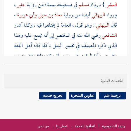
العشر
} ورواه
مسلم
في صحيحه بمعناه من رواية
جابر
،
ورواه
البيهقي
أيضا من رواية
معاذ بن جبل
وأبي هريرة
،
قال
البيهقي
: وهو قول ، العامة لم يختلفوا فيه ، وكذا أشار
الشافعي
رضي الله عنه في المختصر إلى أنه مجمع عليه وهذا
الذي ذكره
المصنف
في تفسير البعل ، كذا قاله أهل اللغة
وغيرهم وأما العثري فبعين مهملة وثاء مثلثة مفتوحتين ،
ثم ياء مشددة ، ويقال بإسكان الثاء والصحيح المشهور
فتحها وأنكر
القلعي
على
المصنف
تفسيره العثري وقال :
الخدمات العلمية
إنما هو ما سقت السماء ، لا خلاف بين أهل اللغة فيه ،
وهذا الذي قاله
القلعي
ليس كما قاله وليس نقله عن جميع
ترجمة علم
عناوين الشجرة
تخريج حديث
أهل اللغة صحيحا وإنما هو قول قليل منهم . وذكر
ابن
فارس
في المجمل فيه قولين لأهل اللغة قال : العثري ما
سقي من النخل سيحا ، والسيح الماء الجاري قال :
وثيقة الخصوصية
اتفاقية الخدمة
اتصل بنا
من نحن