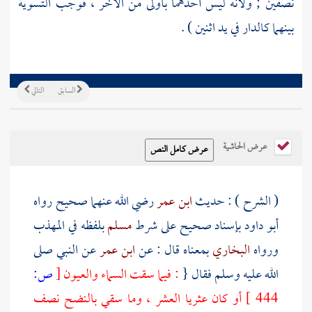
نصفين ; ولأنه ليس أحدهما بأولى من الآخر ، فوجب التسوية
بينهما كالدار في يد اثنين ) .
السابق
التالي
عرض الحاشية
( الشرح ) : حديث
ابن عمر
رضي الله عنهما صحيح رواه
أبو داود
بإسناد صحيح على شرط
مسلم
بلفظه في المهذب
ورواه
البخاري
بمعناه قال : عن
ابن عمر
عن النبي صلى
الله عليه وسلم فقال {
: فيما سقت السماء والعيون
[
ص:
444 ]
أو كان عثريا العشر ، وما سقي بالنضح نصف