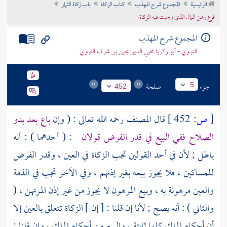
الرئيسية
المجموع شرح المهذب
كتاب الزكاة
باب زكاة الثمار
تراجم الأعلام
فرع رهن المال الذي وجبت فيه الزكاة
المجموع شرح المهذب
النووي - أبو زكريا محيي الدين يحيى بن شرف النووي
جزء
صفحة
5
452
[
ص:
452 ]
قال
المصنف
رحمه الله تعالى : ( وإن
باع بعد بدو
الصلاح ففي البيع في قدر الفرض قولان
: ( أحدهما ) : أنه
باطل ; لأن في أحد القولين تجب الزكاة في العين ، وقدر الفرض
للمساكين ، فلا يجوز بيعه بغير إذنهم ، وفي الآخر تجب في الذمة
والعين مرهونة به ، وبيع المرهون لا يجوز من غير إذن المرتهن ، (
والثاني ) : أنه يصح ; لأنا إن قلنا : [ إن ] الزكاة تتعلق بالعين إلا
أن أحكام الملك كلها ثابتة ، والبيع من أحكام الملك ، وإن قلنا :