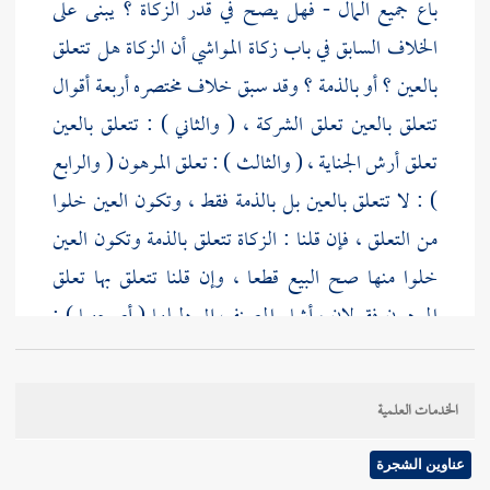
باع جميع المال - فهل يصح في قدر الزكاة ؟ يبنى على
الخلاف السابق في باب زكاة المواشي أن الزكاة هل تتعلق
بالعين ؟ أو بالذمة ؟ وقد سبق خلاف مختصره أربعة أقوال
تتعلق بالعين تعلق الشركة ، ( والثاني ) : تتعلق بالعين
تعلق أرش الجناية ، ( والثالث ) : تعلق المرهون ( والرابع
) : لا تتعلق بالعين بل بالذمة فقط ، وتكون العين خلوا
من التعلق ، فإن قلنا : الزكاة تتعلق بالذمة وتكون العين
خلوا منها صح البيع قطعا ، وإن قلنا تتعلق بها تعلق
المرهون فقولان ، أشار
المصنف
إلى دليلها ( أصحهما ) :
عند العراقيين وغيرهم الصحة أيضا ; لأن هذه العلاقة
ثبتت بغير اختيار المالك وليست لمعين فسومح بها بما لا
الخدمات العلمية
يسامح به في المرهون . وإن قلنا : تعلق الشركة فطريقان :
( أحدهما ) : القطع بالبطلان ; لأنه باع ما لا يملكه ، (
عناوين الشجرة