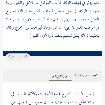
فلم يؤثر في إيجاب الزكاة كأجرة العوامل من الإبل والبقر . وإذا
وجبت الزكاة في حلي تنقص قيمته بالكسر ملك الفقراء ربع
العشر منه ويسلمه إليهم بتسليم مثله ليستقر ملكهم عليه كما قلنا
في الرطب الذي لا يجيء منه تمر . وقال
أبو العباس
: يخرج زكاته
بالقيمة ; لأنه يشق تسليم بعضه ، والأول أظهر ) .
السابق
التالي
عرض الحاشية
[
ص:
516 ]
الشرح ) أما الأحاديث والآثار الواردة في
زكاة الحلي
وعدمها ، فمنها حديث
عمرو بن شعيب
عن