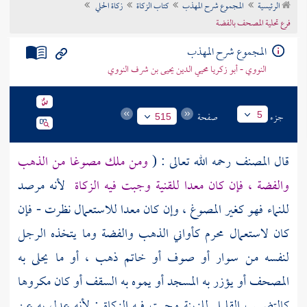
الرئيسية
المجموع شرح المهذب
كتاب الزكاة
زكاة الحلي
تراجم الأعلام
فرع تحلية المصحف بالفضة
المجموع شرح المهذب
النووي - أبو زكريا محيي الدين يحيى بن شرف النووي
جزء
صفحة
5
515
قال
المصنف
رحمه الله تعالى : (
ومن ملك مصوغا من الذهب
والفضة ، فإن كان معدا للقنية وجبت فيه الزكاة
لأنه مرصد
للنماء فهو كغير المصوغ ، وإن كان معدا للاستعمال نظرت - فإن
كان لاستعمال محرم كأواني الذهب والفضة وما يتخذه الرجل
لنفسه من سوار أو صوف أو خاتم ذهب ، أو ما يحلى به
المصحف أو يؤزر به المسجد أو يموه به السقف أو كان مكروها
كالتضبيب القليل للزينة وجبت فيه الزكاة ; لأنه عدل به عن