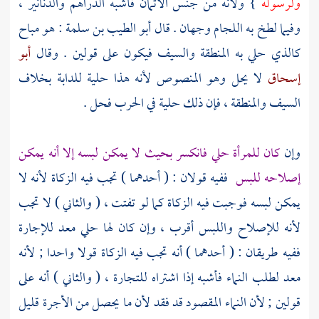
ولرسوله
} ولأنه من جنس الأثمان فأشبه الدراهم والدنانير ،
وفيما لطخ به اللجام وجهان . قال
أبو الطيب بن سلمة
: هو مباح
كالذي حلي به المنطقة والسيف فيكون على قولين . وقال
أبو
إسحاق
لا يحل وهو المنصوص لأنه هذا حلية للدابة بخلاف
السيف والمنطقة ، فإن ذلك حلية في الحرب فحل .
وإن
كان للمرأة حلي فانكسر بحيث لا يمكن لبسه إلا أنه يمكن
إصلاحه للبس
ففيه قولان : ( أحدهما ) تجب فيه الزكاة لأنه لا
يمكن لبسه فوجبت فيه الزكاة كما لو تفتت ، ( والثاني ) لا تجب
لأنه للإصلاح واللبس أقرب ، وإن كان لها حلي معد للإجارة
ففيه طريقان : ( أحدهما ) أنه تجب فيه الزكاة قولا واحدا ; لأنه
معد لطلب النماء فأشبه إذا اشتراه للتجارة ، ( والثاني ) أنه على
قولين ; لأن النماء المقصود قد فقد لأن ما يحصل من الأجرة قليل