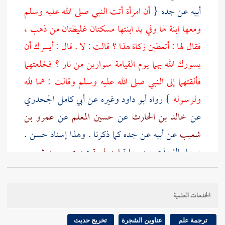
أبيه عن جده {
أن امرأة أتت النبي صلى الله عليه وسلم
ومعها ابنة لها وفي يد ابنتها مسكتان غليظتان من ذهب ،
فقال لها : أتعطين زكاة هذا ؟ قالت : لا . قال : أيسرك أن
يسورك الله بهما يوم القيامة سوارين من نار ؟ فخلعتهما
فألقتهما إلى النبي صلى الله عليه وسلم وقالت : هما لله
ولرسوله
} رواه
أبو داود
وغيره عن
أبي كامل الجحدري
عن
خالد بن الحارث
عن
حسين المعلم
عن
عمرو بن
شعيب
عن أبيه عن جده كما ذكرنا . وهذا إسناد حسن .
ورواه
الترمذي
من رواية
ابن لهيعة
عن
عمرو بن شعيب
عن أبيه عن جده أن امرأتين ، فذكره بنحوه . ثم قال
الترمذي
: هذا رواه
المثنى بن صباح
عن
عمرو بن شعيب
الخدمات العلمية
،
والمثنى
وابن لهيعة
ضعيفان . قال : ولا يصح في هذا
الباب عن النبي صلى الله عليه وسلم شيء . هذا آخر كلام
ترجمة علم
عناوين الشجرة
تخريج حديث