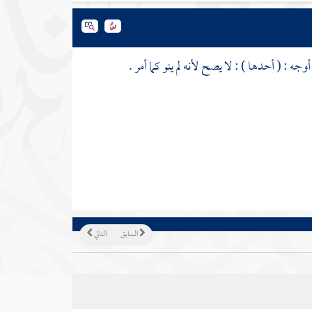
أوجه : ( أحدها ) : لا يصح لأنه لم ينو كما أمر .
السابق
التالي