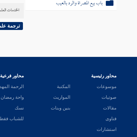
باب بيع المصراة والرد بالعيب
الخدمات العلم
ترجمة علم
محاور رئيسية
محاور فرعية
موسوعات
المكتبة
الرحمة المهد
صوتيات
المواريث
واحة رمضان
مقالات
بنين وبنات
نسك
فتاوى
للشباب فقط
استشارات