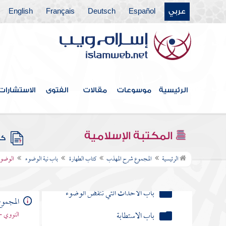
أحدث أحداثا ونوى رفع حدث
عربي
Español
Deutsch
Français
English
منها
الوضوء إذا نوى أن يصلي به صلاة
وأن لا يصلي غيرها
نوى نية صحيحة ثم غير النية في
الرئيسية
موسوعات
مقالات
الفتوى
الاستشارات
بعض الأعضاء
مسائل تتعلق بالنية
المكتبة الإسلامية
كتب
باب صفة الوضوء
الرئيسية
المجموع شرح المهذب
كتاب الطهارة
باب نية الوضوء
الوضوء 
باب المسح على الخفين
باب الأحداث التي تنقض الوضوء
المجمو
باب الاستطابة
النووي -