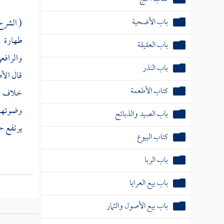
باب الأضحية
( الشرح
طهارة 
باب العقيقة
والرافع
باب النذر
قال ال
كتاب الأطعمة
خلاف ; 
وضوئها 
باب الصيد والذبائح
يرتفع حد
كتاب البيوع
باب الربا
باب بيع العرايا
باب بيع الأصول والثمار