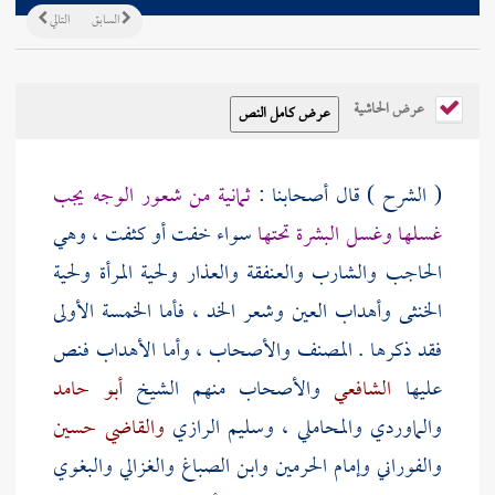
السابق
التالي
عرض الحاشية
( الشرح ) قال أصحابنا :
ثمانية من شعور الوجه يجب
غسلها وغسل البشرة تحتها
سواء خفت أو كثفت ، وهي
الحاجب والشارب والعنفقة والعذار ولحية المرأة ولحية
الخنثى وأهداب العين وشعر الخد ، فأما الخمسة الأولى
فقد ذكرها .
المصنف
والأصحاب ، وأما الأهداب فنص
عليها
الشافعي
والأصحاب منهم الشيخ
أبو حامد
والماوردي
والمحاملي
،
وسليم الرازي
والقاضي حسين
والفوراني
وإمام الحرمين
وابن الصباغ
والغزالي
والبغوي