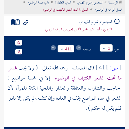
الرئيسية
المجموع شرح المهذب
كتاب الطهارة
باب صفة الوضوء
تراجم الأعلام
غسل الوجه في الوضوء
غسل ما تحت الشعر الكثيف في الوضوء
المجموع شرح المهذب
النووي - أبو زكريا محيي الدين يحيى بن شرف النووي
جزء
صفحة
1
411
[
ص:
411 ]
قال
المصنف
- رحمه الله تعالى - ( ولا يجب
غسل
ما تحت الشعر الكثيف في الوضوء
إلا في خمسة مواضع :
الحاجب والشارب والعنفقة والعذار واللحية الكثة للمرأة لأن
الشعر في هذه المواضع يخف في العادة وإن كثف ، لم يكن إلا نادرا
فلم يكن له حكم ) .