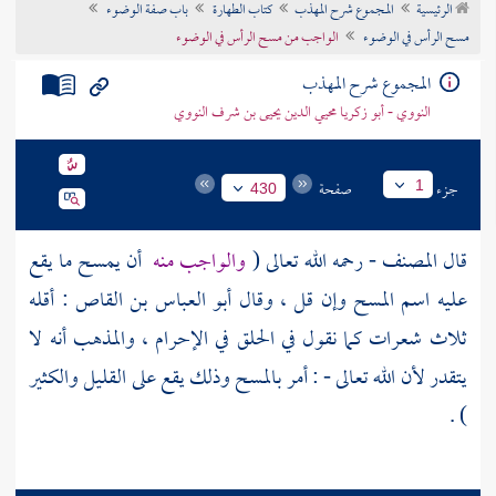
الرئيسية
المجموع شرح المهذب
كتاب الطهارة
باب صفة الوضوء
تراجم الأعلام
مسح الرأس في الوضوء
الواجب من مسح الرأس في الوضوء
المجموع شرح المهذب
النووي - أبو زكريا محيي الدين يحيى بن شرف النووي
جزء
صفحة
1
430
قال
المصنف
- رحمه الله تعالى (
والواجب منه
أن يمسح ما يقع
عليه اسم المسح وإن قل ، وقال
أبو العباس بن القاص
: أقله
ثلاث شعرات كما نقول في الحلق في الإحرام ، والمذهب أنه لا
يتقدر لأن الله تعالى - : أمر بالمسح وذلك يقع على القليل والكثير
) .