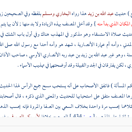
ح ) حديث
عبد الله بن زيد
هذا رواه
البخاري
ومسلم
بلفظه وفي الصحيحين زيا
المكان الذي بدأ منه
} وقد أخل
المصنف
بهذه الزيادة ولا بد منها ; لأن بها ي
يث صلاة الاستسقاء وهو مذكور في المهذب هناك وفي أول باب الشك في 
المدني
، وأمه
أم عمارة الأنصارية
، شهد هو وأمه أحدا مع رسول الله صلى ال
نة ، وهو غير
عبد الله بن زيد بن عبد ربه الأنصاري الأوسي
، صاحب الأذان ،
ري
، لكن يفترقان في الجد والقبيلة وقد أوضحتهما في تهذيب الأسماء .
كم المسألة ) فاتفق الأصحاب على أنه يستحب مسح جميع الرأس لهذا الحديث 
رها
المصنف
متفق على استحبابها للحديث والمعنى الذي ذكره ، قال أصحابنا
لاهما يحسب مرة واحدة بخلاف السعي بين
الصفا
والمروة
فإنه يحسب الذ
رة ثانية على المذهب
[
ص:
434 ]
الصحيح خلافا
لأبي بكر الصيرفي
وغيره
 لا يحصل على جميع الشعر إلا بالذهاب والرجوع فإنه في رجوعه يمسح ما ل