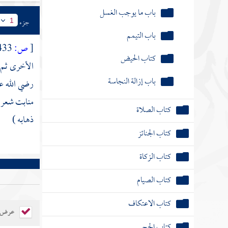
باب ما يوجب الغسل
جزء
1
باب التيمم
[
ص:
433 ]
كتاب الحيض
الأخرى ثم ي
باب إزالة النجاسة
رضي الله ع
منابت شعر ا
كتاب الصلاة
ذهابه )
كتاب الجنائز
كتاب الزكاة
كتاب الصيام
كتاب الاعتكاف
عرض ال
كتاب الحج