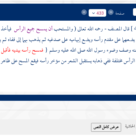
صفحة
433
قال
المصنف
- رحمه الله تعالى ( والمستحب
أن يمسح جميع الرأس
فيأخذ ا
ضعهما على مقدم رأسه ويضع إبهاميه على صدغيه ثم يذهب بهما إلى قفاه ثم يرد
نه وصف وضوء رسول الله صلى الله عليه وسلم {
فمسح رأسه بيديه فأقبل به
لرأس مختلفة ففي ذهابه يستقبل الشعر من مؤخر رأسه فيقع المسح على ظاهر ال
حاشية