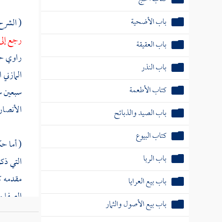
باب الأضحية
( الشر
رجع إلى 
باب العقيقة
راوي حد
باب النذر
المازني 
كتاب الأطعمة
سبعين س
الأنصا
باب الصيد والذبائح
كتاب البيوع
( أما ح
باب الربا
التي ذك
مقدمه ك
باب بيع العرايا
الصفا
م
باب بيع الأصول والثمار
الواحدة