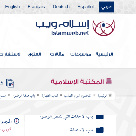
الزيادة على الثلاث في الوضوء
عربي
Español
Deutsch
Français
English
الترتيب في الوضوء
الموالاة بين أعضاء في الوضوء
المستحب لمن فرغ من الوضوء
الرئيسية
موسوعات
مقالات
الفتوى
الاستشارات
سنن الوضوء
فرع في مسائل زائدة تتعلق
المكتبة الإسلامية
كتب
بباب الوضوء
الرئيسية
المجموع شرح المهذب
كتاب الطهارة
باب صفة الوضوء
مسح 
باب المسح على الخفين
باب الأحداث التي تنقض الوضوء
المجمو
باب الاستطابة
النووي -