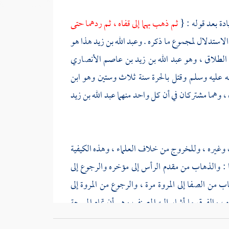
دة بعد قوله : {
ثم ذهب بهما إلى قفاه ، ثم ردهما حتى
تم الاستدلال لمجموع ما ذكره . وعبد الله بن زيد هذا هو
الطلاق ، وهو
عبد الله بن زيد بن عاصم الأنصاري
له عليه وسلم وقتل
بالحرة
سنة ثلاث وستين وهو ابن
 وهما مشتركان في أن كل واحد منهما
عبد الله بن زيد
وغيره ، وللخروج من خلاف العلماء ، وهذه الكيفية
 : والذهاب من مقدم الرأس إلى مؤخره والرجوع إلى
هاب من
الصفا
إلى
المروة
مرة ، والرجوع من
المروة
إلى
 ، والفرق ما أشار إليه
المصنف
وهو أن تمام المسحة
م يمسحه في ذهابه ، بخلاف السعي فإن قطع المسافة