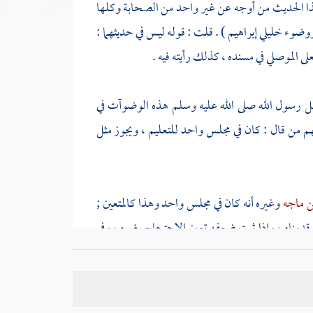
ا الحديث من أوجه عن غير واحد من الصحابة وكلها
 ووضوء خليلي
إبراهيم
) .
قلت
: قوله ليس في حديثهما :
على الموصلي
في مسنده ، كذلك رأيته فيه .
ل رسول الله صلى الله عليه وسلم هذه الوضوآت في
ن قال : كان في مجلس واحد للتعليم ، ويجوز مثل
ن ماجه
وغيره أنه كان في مجلس واحد وهذا كالمتعين ;
دمناه ، وإذا ثبت ضعفه تعين الاحتجاج بغيره ، وفي
ف وضوء رسول الله صلى الله عليه وسلم : {
فتوضأ
اثا ثلاثا ثم قال لأصحاب رسول الله صلى الله عليه
ديث
علي
رضي الله عنه : ( أن النبي صلى الله عليه وسلم