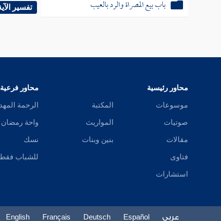
باب بيع المصراة والرد بالعيب
{
توضأ ث
تفسير الآية
وعن
شق
وسلم
} 
محاور رئيسية
محاور فرعية
أما حكم
موسوعات
المكتبة
الرحمة المهد
تعالى ،
صوتيات
المواريث
واحة رمضان
أنه أوج
مقالات
بنين وبنات
نسك
فتاوى
للشباب فقط
( فرع )
استشارات
النجار 
يكن الذ
في خلاف
عربي
Español
Deutsch
Français
English