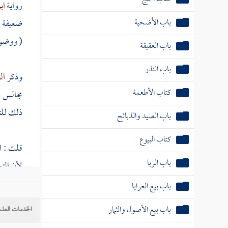
رواية
اب
باب الأضحية
ضعيفة ،
( ووضوء
باب العقيقة
باب النذر
وذكر
ال
كتاب الأطعمة
مجالس ;
ذلك للت
باب الصيد والذبائح
كتاب البيوع
قلت
: ا
باب الربا
لأن الت
ذلك أح
باب بيع العرايا
ثلاثا ثل
باب بيع الأصول والثمار
الخدمات العلم
وسلم : ه