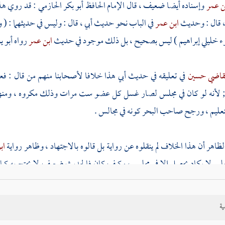
ن عمر
وإسناده أيضا ضعيف ، قال الإمام الحافظ
أبو بكر الحازمي
: قد روي هذ
 قال : وحديث
ابن عمر
في الباب نحو حديث
أبي
، قال : وليس في حديثهما : (
 خليلي
إبراهيم
) ليس بصحيح ، بل ذلك موجود في حديث
ابن عمر
رواه
أبو ي
قاضي حسين
في تعليقه في حديث
أبي
هذا خلافا لأصحابنا منهم من قال : فع
 لأنه لو كان في مجلس لصار غسل كل عضو ست مرات وذلك مكروه ، ومنهم م
عليم ، ورجح صاحب البحر كونه في مجالس .
لظاهر أن هذا الخلاف لم ينقلوه عن رواية بل قالوه بالاجتهاد ، وظاهر رواية
اب
عليم لا يكاد يحصل إلا في مجلس ، وكيف كان فالحديث ضعيف لا يحتج به كما ق
اديث
[
ص:
461 ]
كثيرة صحيحة منها حديث
عثمان
رضي الله عنه أنه وص
اثا
} رواه
مسلم
وفي رواية
البيهقي
وغيره : {
أن
عثمان
رضي الله عنه توضأ ثل
ية
ل رأيتم رسول الله صلى الله عليه وسلم فعل هذا ؟ قالوا : نعم
} . ومنها ح