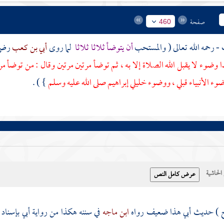
صفحة
460
ف
- رحمه الله تعالى ( والمستحب
أن يتوضأ ثلاثا ثلاثا
لما روى
أبي بن كعب
رضي 
 وضوء لا يقبل الله الصلاة إلا به ، ثم توضأ مرتين مرتين وقال : من توضأ مرتي
 الأنبياء قبلي ، ووضوء خليلي
إبراهيم
صلى الله عليه وسلم
} ) .
حاشية
ح ) حديث
أبي
هذا ضعيف رواه
ابن ماجه
في سننه هكذا من رواية
أبي
بإسناد