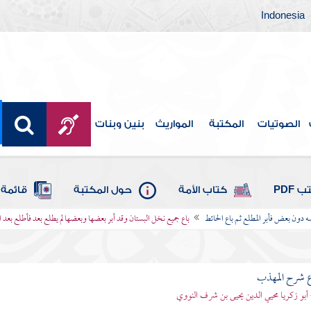
Indonesia
الصوتيات
المكتبة
المواريث
بنين وبنات
 PDF
كتاب الأمة
حول المكتبة
قائمة 
 دون بعض فأبر المطلع ثم باع الحائط
باع جميع نخل البستان وقد أبر بعضها وبعضها لم يطلع بعد فأطلع بعد ا
ع شرح المهذب
 أبو زكريا محيي الدين يحيى بن شرف النووي