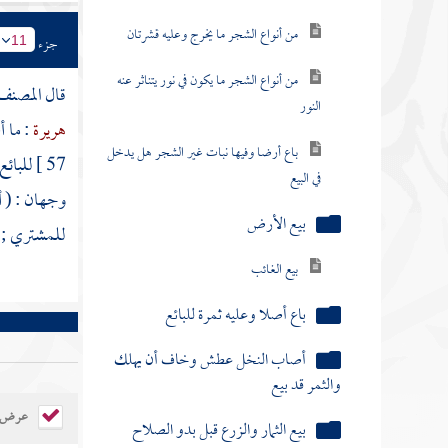
من أنواع الشجر ما يخرج وعليه قشرتان
جزء
11
من أنواع الشجر ما يكون في نور يتناثر عنه
قال
المصنف
النور
هريرة
: ما أ
باع أرضا وفيها نبات غير الشجر هل يدخل
57 ]
للبائع
في البيع
وجهان : ( أح
بيع الأرض
للمشتري ; لأ
بيع الغائب
باع أصلا وعليه ثمرة للبائع
أصاب النخل عطش وخاف أن يهلك
والثمر قد بيع
عرض ال
بيع الثمار والزرع قبل بدو الصلاح