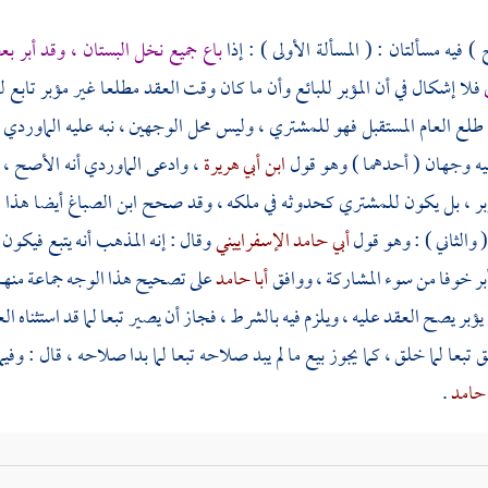
) فيه مسألتان : ( المسألة الأولى ) : إذا
باع جميع نخل البستان ، وقد أبر ب
ي
فلا إشكال في أن المؤبر للبائع وأن ما كان وقت العقد مطلعا غير مؤبر تابع له
طلع العام المستقبل فهو للمشتري ، وليس محل الوجهين ، نبه عليه
الماوردي
فيه وجهان ( أحدهما ) وهو قول
ابن أبي هريرة
، وادعى
الماوردي
أنه الأصح ، 
مؤبر ، بل يكون للمشتري كحدوثه في ملكه ، وقد صحح
ابن الصباغ
أيضا هذا ا
 ( والثاني ) : وهو قول
أبي حامد الإسفراييني
وقال : إنه المذهب أنه يتبع فيكون ل
 أبر خوفا من سوء المشاركة ، ووافق
أبا حامد
على تصحيح هذا الوجه جماعة منه
م يؤبر يصح العقد عليه ، ويلزم فيه بالشرط ، فجاز أن يصير تبعا لما قد استثناه ا
لق تبعا لما خلق ، كما يجوز بيع ما لم يبد صلاحه تبعا لما بدا صلاحه ، قال : وف
 حامد
.
 ) وقد تقدم أن قول
ابن أبي هريرة
الذي انتصر له
الماوردي
مخالف لنص
الشاف