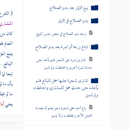
بيع الثمار بعد بدو الصلاح
( الشرح 
بدو الصلاح في الثمار
المشتر
كان من 
وجد بدو الصلاح في بعض جنس المبيع
العام ف
ابتاع زرعا أو ثمرة بعد بدو الصلاح
يتبع ال
اشترى ثمرة على الشجر فلم يأخذ حتى
البائع .
حدث ثمرة أخرى واختلطت ولم تتميز
تبعا لما
اشترى شجرة عليها حمل للبائع فلم
بأن ما ل
يأخذه حتى حدث حمل للمشتري واختلطت
ما لم يخ
ولم تتميز
يعني
أبا
باع أحد حملي شجرة وهو يعلم أنه يحدث
الحمل الآخر ويختلط به ولا يتميز
(
قلت
: