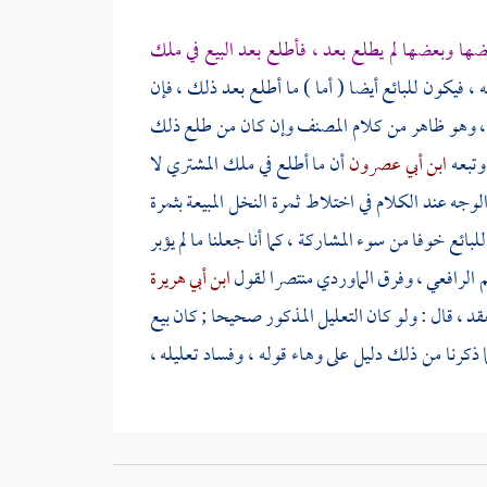
عضها وبعضها لم يطلع بعد ، فأطلع بعد البيع في ملك
 ، فيكون للبائع أيضا ( أما ) ما أطلع بعد ذلك ، فإن
، وهو ظاهر من كلام
المصنف
وإن كان من طلع ذلك
وتبعه
ابن أبي عصرون
أن ما أطلع في ملك المشتري لا
لوجه عند الكلام في اختلاط ثمرة النخل المبيعة بثمرة
لبائع خوفا من سوء المشاركة ، كما أنا جعلنا ما لم يؤبر
م
الرافعي
، وفرق
الماوردي
منتصرا لقول
ابن أبي هريرة
لعقد ، قال : ولو كان التعليل المذكور صحيحا ; كان بيع
يما ذكرنا من ذلك دليل على وهاء قوله ، وفساد تعليله ،
عي
الصريح ويمكن التمسك للنص بظاهر
[
ص:
58 ]