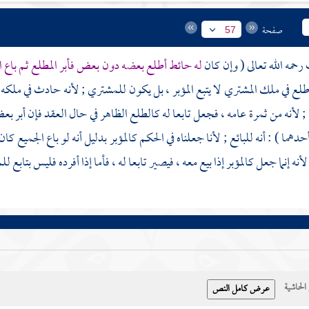
صفحة
57
رحمه الله تعالى ( وإن كان
له حائط أطلع بعضه دون بعض فأبر المطلع ثم باع ال
طلع في ملك المشتري لا يتبع المؤبر ، بل يكون للمشتري ; لأنه حادث في ملكه فلا
 ; لأنه من ثمرة عامه ، فجعل تابعا له كالطلع الظاهر في حال العقد فإن أبر ب
دهما ) : أنه للبائع ; لأنا جعلناه في الحكم كالمؤبر بدليل أنه لو باع الجميع كان ل
نه إنما جعل كالمؤبر إذا بيع معه ، فيصير تابعا له ، فأما إذا أفرده فليس بتابع لل
حاشية