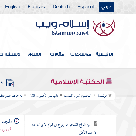
المطلع ثم باع الحائط
عربي
Español
Deutsch
Français
English
باع جميع نخل البستان وقد أبر
بعضها وبعضها لم يطلع بعد فأطلع بعد
البيع في ملك المشتري
مسألة أبر بعض الحائط دون بعض
فأفرد المؤبر بالبيع
الرئيسية
موسوعات
مقالات
الفتوى
الاستشارات
الكرسف إذا بيع أصله وقد تشقق جوزه
فصل الشجر من حيث البيع ثلاثة
المكتبة الإسلامية
كتب
أضرب
الرئيسية
المجموع شرح المهذب
باب بيع الأصول والثمار
له حائط أطلع بعضه
من أنواع الشجر ما تخرج ثمرته ظاهرة من
غير كمام
المجمو
من أنواع الشجر ما يخرج في كمام لا يزال عنه
النووي -
إلا عند الأكل