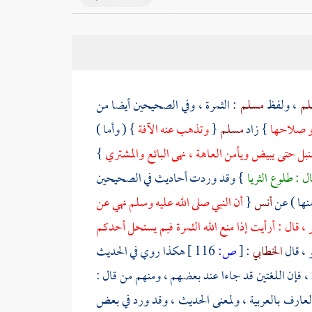
لم
، ولفظ
مسلم
: الثمرة ، وفي الصحيحين أيضا من
بدو صلاحها
} زاد
مسلم
{
وتذهب عنه الآفة
} ( وأما )
بل حتى يبيض ويأمن العاهة ، نهى البائع والمشتري
}
ل : طلوع الثريا
} وقد وردت أحاديث في الصحيحين
منها ) عن
أنس
{
أن النبي صلى الله عليه وسلم نهي عن
، قال : أرأيت إذا منع الله الثمرة فبم يستحل أحدكم
 ، قال
الخطابي
:
[
ص:
116 ]
هكذا روي في الحديث
، فإن اللغتين قد جاءا عند بعضهم ، ومنهم من قال :
لعارف بالعربية ، ولمعنى الحديث ، وقد ورد في بعض