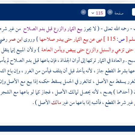
صفحة
115
ف
- رحمه الله تعالى - ( لا يجوز
بيع الثمار والزرع قبل بدو الصلاح
من غير شرط 
سلم
[
ص:
115 ]
نهى عن بيع الثمار حتى يبدو صلاحها
} وروى
ابن عمر
رضي 
 حتى تزهي والسنبل والزرع حتى يبيض ويأمن العاهة
} ولأن المبيع إنما ينق
بح . والعادة في الثمار تركها إلى أوان الجذاذ ، فإن باعها قبل بدو الصلاح لم 
اعها بشرط القطع جاز ، لأنه يأخذ قبل أن يتلف فيأمن من الغرر ، وإن باع ا
غرر يسقط مع الأصل ، كالغرر في الحمل يسقط حكمه إذا بيع مع الأصل وإن 
( أحدهما ) يصح ، لأنه يحصل لمالك الأصل ، فجاز كما لو باعها مع الشجرة و
ير شرط القطع ، فأشبه إذا باعها من غير
مالك
الأصل ) .