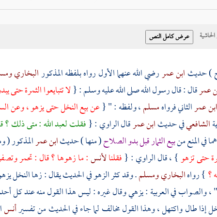
حاشية
ح ) حديث
ابن عمر
رضي الله عنهما الأول رواه بلفظه المذكور
البخاري
ومس
ن عمر
قال : قال رسول الله صلى الله عليه وسلم : {
لا تتبايعوا الثمرة حتى ي
بن عمر
الثاني فرواه
مسلم
، ولفظه : " {
عن بيع النخل حتى يزهو ، وعن السن
ية
الشافعي
في حديث
ابن عمر
قال الراوي : {
فقلت
لعبد الله
: متى ذلك ؟ قا
ما في المنع من
بيع الثمار قبل بدو الصلاح
( منها ) حديث
ابن عمر
المذكور ( و
مرة حتى تزهو
} ، قال الراوي : {
فقلنا
لأنس
: ما زهوها ؟ قال : تحمر وتصفر 
ه ؟
} رواه
البخاري
ومسلم
. وقد كثر الزهو في الحديث يقال : زها النخل يزهو
" ، والصواب في العربية : يزهي وقال غيره : ليس هذا القول منه عند كل أحد 
خل إذا طال واكتهل ، وهذا القول مخالف لما جاء في الحديث من تفسير
أنس
ا