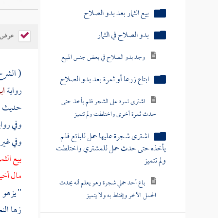
بيع الثمار بعد بدو الصلاح
بدو الصلاح في الثمار
عرض ال
وجد بدو الصلاح في بعض جنس المبيع
( الشر
ابتاع زرعا أو ثمرة بعد بدو الصلاح
رواية
اب
اشترى ثمرة على الشجر فلم يأخذ حتى
حديث
ا
حدث ثمرة أخرى واختلطت ولم تتميز
وفي روا
اشترى شجرة عليها حمل للبائع فلم
وفي غيره
يأخذه حتى حدث حمل للمشتري واختلطت
بيع الث
ولم تتميز
مال أخي
باع أحد حملي شجرة وهو يعلم أنه يحدث
" يزهو 
الحمل الآخر ويختلط به ولا يتميز
زها الن