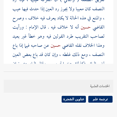
تفريق الصفقة ( والثاني ) أن الشركة عيب ، فإذا رد
النصف كان معيبا ولا يجوز رد العين إذا حدث فيها عيب
، والمنع في هذه الحالة لا يكاد يعرف فيه خلاف ، وصرح
القاضي
حسين
أنه لا خلاف فيه . قال
الإمام
: ورأيت
لصاحب التقريب طرد القولين فيه وهو خطأ غير بعيد
وهذا الخلاف نقله القاضي
حسين
عن صاحبه فيما إذا باع
النصف ، ومع ذلك غلطه ، وإن كان قد باع بعض العين
لغير البائع فكذلك عند الجمهور . وقال
الماوردي
: إن
جوزنا تفريق الصفقة فله رد ما بقي واسترجاع حصته ،
والتوقف حتى ينظر ما يئول إليه حاله . وحكى ذلك عن
الخدمات العلمية
نقل الشيخ
أبي علي
، وحكاه القاضي
حسين
عن صاحبه
كما تقدم وغلطه ، ولم يطرد
الماوردي
هذا في حال بقاء
ترجمة علم
عناوين الشجرة
الجميع في ملكه ، بل جزم بالمنع .