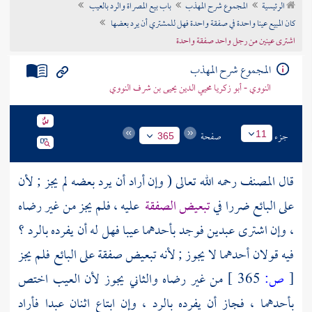
الرئيسية
المجموع شرح المهذب
باب بيع المصراة والرد بالعيب
تراجم الأعلام
كان المبيع عينا واحدة في صفقة واحدة فهل للمشتري أن يرد بعضها
اشترى عينين من رجل واحد صفقة واحدة
المجموع شرح المهذب
النووي - أبو زكريا محيي الدين يحيى بن شرف النووي
جزء
صفحة
11
365
قال
المصنف
رحمه الله تعالى ( وإن أراد أن يرد بعضه لم يجز ; لأن
على البائع ضررا في
تبعيض الصفقة
عليه ، فلم يجز من غير رضاه
، وإن اشترى عبدين فوجد بأحدهما عيبا فهل له أن يفرده بالرد ؟
فيه قولان أحدهما لا يجوز ; لأنه تبعيض صفقة على البائع فلم يجز
[
ص:
365 ]
من غير رضاه والثاني يجوز لأن العيب اختص
بأحدهما ، فجاز أن يفرده بالرد ، وإن ابتاع اثنان عبدا فأراد