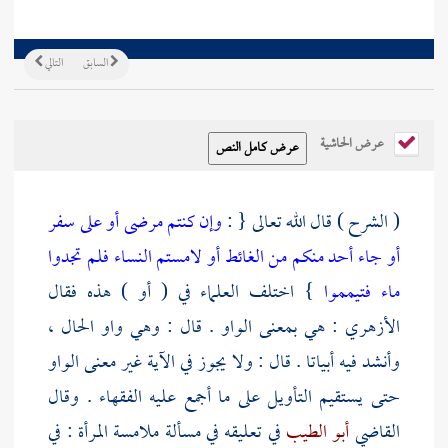
السابق
التالي
عرض الحاشية
( الشرح ) قال الله تعالى {
: وإن كنتم مرضى أو على سفر
أو جاء أحد منكم من الغائط أو لامستم النساء فلم تجدوا
ماء فتيمموا
} اختلف العلماء في ( أو ) هذه فقال
الأزهري
: هي بمعنى الواو . قال : وهي واو الحال ،
وأنشد فيه أبياتا . قال : ولا يجوز في الآية غير معنى الواو
حتى يستقيم التأويل على ما أجمع عليه الفقهاء . وقال
القاضي
أبو الطيب
في تعليقه في مسألة ملامسة المرأة : في