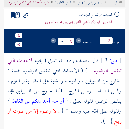
الرئيسية
المجموع شرح المهذب
كتاب الطهارة
باب الأحداث التي تنقض الوضوء
تراجم الأعلام
المجموع شرح المهذب
النووي - أبو زكريا محيي الدين يحيى بن شرف النووي
جزء
صفحة
2
3
[
ص:
3 ]
قال
المصنف
رحمه الله تعالى ( باب
الأحداث التي
تنقض الوضوء
) ( الأحداث التي تنقض الوضوء خمسة :
الخارج من السبيلين ، والنوم ، والغلبة على العقل بغير النوم ،
ولمس النساء ، ومس الفرج . فأما الخارج من السبيلين فإنه
ينقض الوضوء لقوله تعالى : {
أو جاء أحد منكم من الغائط
}
ولقوله صلى الله عليه وسلم " {
: لا وضوء إلا من صوت أو
ريح
} " ) .