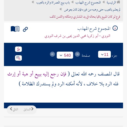
الرئيسية
المجموع شرح المهذب
باب بيع المصراة والرد بالعيب
تراجم الأعلام
لم يعلم بالعيب حتى وهبه من غيره فإن كان بعوض
فرع لو كان المبيع باقيا بحاله في يد المشتري وملكه والثمن تالف
المجموع شرح المهذب
النووي - أبو زكريا محيي الدين يحيى بن شرف النووي
جزء
صفحة
11
540
قال
المصنف
رحمه الله تعالى (
فإن رجع إليه ببيع أو هبة أو إرث
فله الرد بلا خلاف ، لأنه أمكنه الرد ولم يستدرك الظلامة )
السابق
التالي