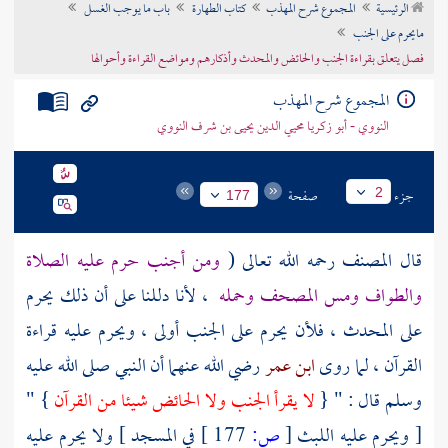
الرئيسية
المجموع شرح المهذب
كتاب الطهارة
باب ما يوجب الغسل
تراجم الأعلام
مايحرم على الجنب
فصل يتعلق بقراءة الجنب والحائض والمحدث وأذكارهم ومواضع القراءة وأحوالها
المجموع شرح المهذب
النووي - أبو زكريا محيي الدين يحيى بن شرف النووي
جزء
صفحة
2
177
قال
المصنف
رحمه الله تعالى (
ومن أجنب حرم عليه الصلاة
والطواف ومس المصحف وحمله
، لأنا دللنا على أن ذلك يحرم
على المحدث ، فلأن يحرم على الجنب أولى ، ويحرم عليه قراءة
القرآن ، لما روى
ابن عمر
رضي الله عنهما أن النبي صلى الله عليه
وسلم قال : " {
لا يقرأ الجنب ولا الحائض شيئا من القرآن
} "
[ ويحرم عليه اللبث
[
ص:
177 ]
في المسجد ] ولا يحرم عليه