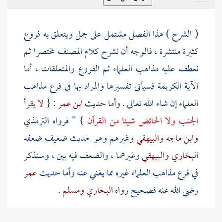
( الشرح ) هذا الفصل مشتمل على جمل ويتعلق به فروع
كثيرة منتشرة ، فالوجه أن نشرح كلام
المصنف
مختصرا ثم
نعطف عليه مذاهب العلماء ثم الفروع والمتعلقات ، أما
الآية الكريمة فسيأتي تفسيرها والمراد بها في فرع مذاهب
العلماء إن شاء الله تعالى . وأما حديث
ابن عمر
: {
لا يقرأ
الجنب ولا الحائض شيئا من القرآن
} " فرواه
الترمذي
وابن ماجه
والبيهقي
وغيرهم وهو حديث ضعيف ضعفه
البخاري
والبيهقي
وغيرهما ، والضعف فيه بين ، وسنذكر
في فرع مذاهب العلماء غيره مما يغني عنه وأما حديث
عمر
رضي الله عنه فصحيح رواه
البخاري
ومسلم
.