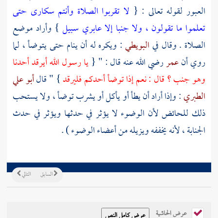
العبور لقوله تعالى : {
لا تقربوا الصلاة وأنتم سكارى حتى
تعلموا ما تقولون ، ولا جنبا إلا عابري سبيل
} وأراد موضع
الصلاة . وقال في
البويطي
: ويكره له أن ينام حتى يتوضأ ، لما
روي أن
عمر
رضي الله عنه قال : " {
يا رسول الله أيرقد أحدنا
وهو جنب ؟ قال : نعم إذا توضأ أحدكم فليرقد
} " قال
أبو علي
الطبري
: وإذا أراد أن يطأ أو يأكل أو يشرب توضأ ، ولا يستحب
ذلك للحائض لأن الوضوء لا يؤثر في حدثها ويؤثر في حدث
الجنابة ، لأنه يخففه ويزيله من أعضاء الوضوء ) .
السابق
التالي
عرض الحاشية