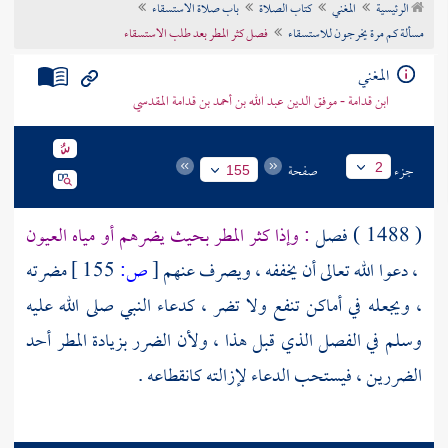
الرئيسية
المغني
كتاب الصلاة
باب صلاة الاستسقاء
تراجم الأعلام
مسألة كم مرة يخرجون للاستسقاء
فصل كثر المطر بعد طلب الاستسقاء
المغني
ابن قدامة - موفق الدين عبد الله بن أحمد بن قدامة المقدسي
جزء
صفحة
2
155
( 1488 ) فصل
: وإذا كثر المطر بحيث يضرهم أو مياه العيون
، دعوا الله تعالى أن يخففه ، ويصرف عنهم
[
ص:
155 ]
مضرته
، ويجعله في أماكن تنفع ولا تضر ، كدعاء النبي صلى الله عليه
وسلم في الفصل الذي قبل هذا ، ولأن الضرر بزيادة المطر أحد
الضررين ، فيستحب الدعاء لإزالته كانقطاعه .