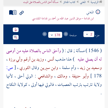
الرئيسية
المغني
كتاب الجنائز
مسألة أحق الناس بالصلاة على الميت
تراجم الأعلام
المغني
ابن قدامة - موفق الدين عبد الله بن أحمد بن قدامة المقدسي
جزء
صفحة
2
178
( 1546 ) مسألة ; قال : (
وأحق الناس بالصلاة عليه من أوصى
له أن يصلي عليه
) هذا مذهب
أنس
،
وزيد بن أرقم
وأبي برزة
،
وسعيد بن زيد
،
وأم سلمة
،
وابن سيرين
وقال
الثوري
،
[
ص:
178 ]
وأبو حنيفة
،
ومالك
،
والشافعي
: الولي أحق ، لأنها
ولاية تترتب بترتب العصبات ، فالولي فيها أولى ، كولاية النكاح
.