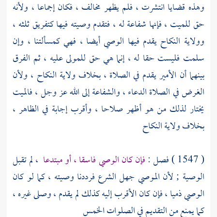
وهذه قضايا انتشرت ، فلم يظهر مخالف ، فكان إجماعا ، ولأنه
حق للميت ، فإنها شفاعة له ، فتقدم وصيته فيها كتفريق ثلثه ،
وولاية النكاح يقدم فيها الوصي أيضا ، فهي كمسألتنا ، وإن
سلمت فليست حقا له ، إنما هي حق للمولى عليه ، ثم الفرق
بينهما أن الأمير يقدم في الصلاة ، بخلاف ولاية النكاح ، ولأن
الغرض في الصلاة الدعاء ، والشفاعة إلى الله عز وجل ، فالميت
يختار لذلك من هو أظهر صلاحا ، وأقرب إجابة في الظاهر ،
بخلاف ولاية النكاح
( 1547 ) فصل :
فإن كان الوصي فاسقا ، أو مبتدعا
، لم تقبل
الوصية ; لأن الموصي جهل الشرع فرددنا وصيته ، كما لو كان
الوصي ذميا ، فإن كان الأقرب إليه كذلك لم يقدم ، وصلى غيره ،
كما يمنع من التقديم في الصلوات الخمس