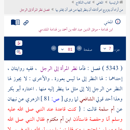
الرئيسية
المغني
كتاب النكاح
تراجم الأعلام
من أراد أن يتزوج امرأة فله أن ينظر إليها من غير أن يخلو بها
فصل نظر المرأة إلى الرجل
المغني
ابن قدامة - موفق الدين عبد الله بن أحمد بن قدامة المقدسي
جزء
صفحة
7
81
( 5343 ) فصل : فأما
نظر المرأة إلى الرجل
، ففيه روايتان ،
إحداهما : لها النظر إلى ما ليس بعورة . والأخرى : لا يجوز لها
النظر من الرجل إلا إلى مثل ما ينظر إليه منها . اختاره
أبو بكر
وهذا أحد قولي
الشافعي
لما روى
[
ص:
81 ]
الزهري
عن
نبهان
عن
أم سلمة
قالت : {
كنت قاعدة عند النبي صلى الله عليه
وسلم أنا
وحفصة
فاستأذن
ابن أم مكتوم
فقال النبي صلى الله
عليه وسلم : احتجبن منه فقلت : يا رسول الله ، إنه ضرير لا