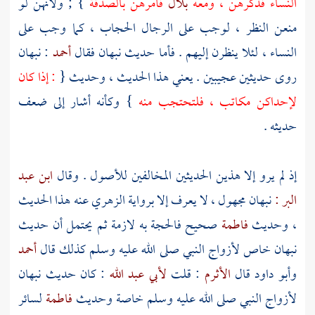
النساء فذكرهن ، ومعه
بلال
فأمرهن بالصدقة
} ; ولأنهن لو
منعن النظر ، لوجب على الرجال الحجاب ، كما وجب على
النساء ، لئلا ينظرن إليهم . فأما حديث
نبهان
فقال
أحمد
:
نبهان
روى حديثين عجيبين . يعني هذا الحديث ، وحديث {
: إذا كان
لإحداكن مكاتب ، فلتحتجب منه
} وكأنه أشار إلى ضعف
حديثه .
إذ لم يرو إلا هذين الحديثين المخالفين للأصول . وقال
ابن عبد
البر :
نبهان
مجهول ، لا يعرف إلا برواية
الزهري
عنه هذا الحديث
، وحديث
فاطمة
صحيح فالحجة به لازمة ثم يحتمل أن حديث
نبهان
خاص لأزواج النبي صلى الله عليه وسلم كذلك قال
أحمد
وأبو داود
قال
الأثرم
: قلت
لأبي عبد الله
: كان حديث
نبهان
لأزواج النبي صلى الله عليه وسلم خاصة وحديث
فاطمة
لسائر