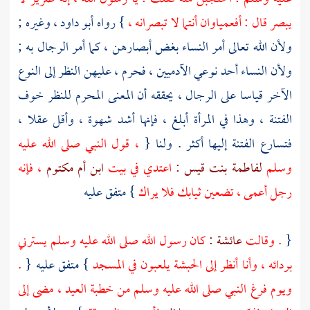
يبصر قال : أفعمياوان أنتما لا تبصرانه ،
} رواه
أبو داود
، وغيره ;
ولأن الله تعالى أمر النساء بغض أبصارهن ، كما أمر الرجال به ;
ولأن النساء أحد نوعي الآدميين ، فحرم ، عليهن النظر إلى النوع
الآخر قياسا على الرجال ، يحققه أن المعنى المحرم للنظر خوف
الفتنة ، وهذا في المرأة أبلغ ، فإنها أشد شهوة ، وأقل عقلا ،
فتسارع الفتنة إليها أكثر . ولنا {
، قول النبي صلى الله عليه
وسلم
لفاطمة بنت قيس :
اعتدي في بيت
ابن أم مكتوم
، فإنه
رجل أعمى ، تضعين ثيابك فلا يراك
} متفق عليه
{
. وقالت
عائشة :
كان رسول الله صلى الله عليه وسلم يسترني
بردائه ، وأنا أنظر إلى
الحبشة
يلعبون في المسجد
} متفق عليه {
.
ويوم فرغ النبي صلى الله عليه وسلم من خطبة العيد ، مضى إلى