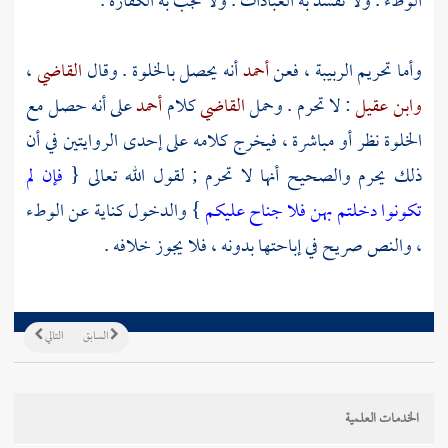
الوطء . ولا تفسد به العبادات . ولا تجب به الكفارة .
وأما تحريم الربيبة ، فعن
أحمد
أنه يحصل بالخلوة . وقال
القاضي
،
وابن عقيل
: لا تحرم . وحمل
القاضي
كلام
أحمد
على أنه حصل مع
الخلوة نظر أو مباشرة ، فيخرج كلامه على إحدى الروايتين في أن
ذلك يحرم والصحيح أنها لا تحرم ; لقول الله تعالى {
فإن لم
تكونوا دخلتم بهن فلا جناح عليكم
} والدخول كناية عن الوطء
، والنص صريح في إباحتها بدونه ، فلا يجوز خلافه .
السابق
التالي
الخدمات العلمية