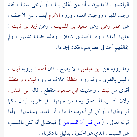
الراشدون المهديون ، أن من أغلق بابا ، أو أرخى سترا ، فقد
وجب المهر ، ووجبت العدة . ورواه
الأثرم
أيضا ، عن
الأحنف ،
عن
عمر
وعلي
وعن
سعيد بن المسيب
. وعن
زيد بن ثابت
:
عليها العدة ، ولها الصداق كاملا . وهذه قضايا تشتهر ، ولم
يخالفهم أحد في عصرهم ، فكان إجماعا .
وما رووه عن
ابن عباس
، لا يصح ، قال
أحمد
: يرويه
ليث
،
وليس بالقوي ، وقد رواه
حنظلة
خلاف ما رواه
ليث ،
وحنظلة
أقوى من
ليث
. وحديث
ابن مسعود
منقطع . قاله
ابن المنذر .
ولأن التسليم المستحق وجد من جهتها ، فيستقر به البدل ، كما
لو وطئها ، أو كما لو أجرت دارها ، أو باعتها وسلمتها . وأما
قوله تعالى : {
من قبل أن تمسوهن
} فيحتمل أنه كنى بالمسبب
عن السبب ، الذي هو الخلوة ، بدليل ما ذكرناه .