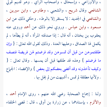
،
والأوزاعي
،
وإسحاق
، وأصحاب الرأي . وهو قديم قولي
الشافعي
وقال
شريح
،
والشعبي
،
وطاوس
،
وابن سيرين
،
والشافعي
في الجديد : لا يستقر إلا بالوطء . وحكي ذلك عن
ابن
مسعود
،
وابن عباس
. وروي نحو ذلك عن
أحمد
وروى عنه
يعقوب بن بختان
، أنه قال : إذا صدقته المرأة ، أنه لم يطأها ، لم
يكمل لها الصداق ، وعليها العدة . وذلك لقول الله تعالى : {
وإن
طلقتموهن من قبل أن تمسوهن وقد فرضتم لهن فريضة فنصف
ما فرضتم
} وهذه قد طلقها قبل أن يمسها . وقال تعالى : {
وكيف تأخذونه وقد أفضى بعضكم إلى بعض
} والإفضاء : الجماع
. ولأنها مطلقة لم تمس ، أشبهت من لم يخل بها .
ولنا : إجماع الصحابة رضي الله عنهم ، روى الإمام
أحمد
،
والأثرم
، بإسنادهما ، عن
زرارة بن أوفى
، قال : قضى الخلفاء