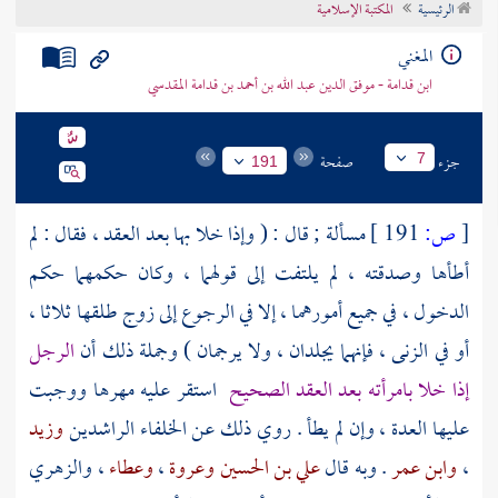
الرئيسية
المكتبة الإسلامية
تراجم الأعلام
المغني
ابن قدامة - موفق الدين عبد الله بن أحمد بن قدامة المقدسي
جزء
صفحة
7
191
[
ص:
191 ]
مسألة ; قال : ( وإذا خلا بها بعد العقد ، فقال : لم
أطأها وصدقته ، لم يلتفت إلى قولهما ، وكان حكمهما حكم
الدخول ، في جميع أمورهما ، إلا في الرجوع إلى زوج طلقها ثلاثا ،
أو في الزنى ، فإنهما يجلدان ، ولا يرجمان ) وجملة ذلك أن
الرجل
إذا خلا بامرأته بعد العقد الصحيح
استقر عليه مهرها ووجبت
عليها العدة ، وإن لم يطأ . روي ذلك عن الخلفاء الراشدين
وزيد
،
وابن عمر
. وبه قال
علي بن الحسين
وعروة
،
وعطاء
،
والزهري