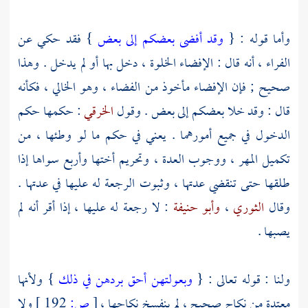
وأما قوله : {
وقد أفضى بعضكم إلى بعض
} فقد حكي عن
الفراء ،
أنه قال : الإفضاء الخلوة ، دخل بها أو لم يدخل . وهذا
صحيح ; فإن الإفضاء مأخوذ من الفضاء ، وهو الخالي ، فكأنه
قال : وقد خلا بعضكم إلى بعض . وقول
الخرقي
: حكمها حكم
الدخول في جميع أمورهما . يعني في حكم ما لو وطئها ، من
تكميل المهر ، ووجوب العدة ، وتحريم أختها وأربع سواها إذا
طلقها حتى تنقضي عدتها ، وثبوت الرجعة له عليها في عدتها .
وقال
الثوري
،
وأبو حنيفة
: لا رجعة له عليها ، إذا أقر أنه لم
يصبها .
ولنا : قوله تعالى : {
وبعولتهن أحق بردهن في ذلك
} ولأنها
معتدة من نكاح صحيح ، لم ينفسخ نكاحها ،
[
ص:
192 ]
ولا