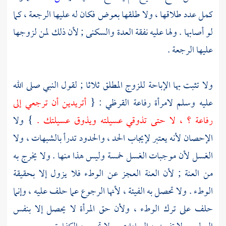
كمل عدد طلاقها ، ولا طلقها بعوض فكان له عليها الرجعة ، كما
لو أصابها . ولها عليه نفقة العدة والسكنى ; لأن ذلك لمن لزوجها
عليها الرجعة .
ولا تثبت بها الإباحة للزوج المطلق ثلاثا ; لقول النبي صلى الله
عليه وسلم لامرأة
رفاعة القرظي
: {
أتريدين أن ترجعي إلى
رفاعة ؟
، لا حتى تذوقي عسيلته ويذوق عسيلتك .
} ولا
الإحصان لأنه يعتبر لإيجاب الحد ، والحدود تدرأ بالشبهات ، ولا
الغسل لأن موجبات الغسل خمسة وليس هذا منها . ولا يخرج به
من العنة ; لأن العنة العجز عن الوطء فلا يزول إلا بحقيقة
الوطء . ولا تحصل به الفيئة ، لأنها الرجوع عما حلف عليه ، وإنما
حلف على ترك الوطء ، ولأن حق المرأة لا يحصل إلا بنفس