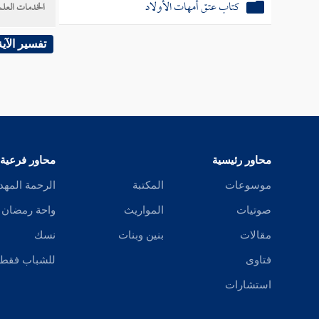
كتاب عتق أمهات الأولاد
الخدمات العلم
تفسير الآية
محاور رئيسية
محاور فرعية
موسوعات
المكتبة
الرحمة المهد
صوتيات
المواريث
واحة رمضان
مقالات
بنين وبنات
نسك
فتاوى
للشباب فقط
استشارات