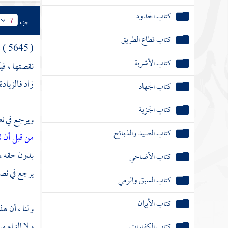
كتاب الحدود
جزء
7
كتاب قطاع الطريق
( 5645 ) مسألة ; قال : ( وإذا
كتاب الأشربة
نقصتها ، في
زاد فالزيادة
كتاب الجهاد
كتاب الجزية
ويرجع في ن
كتاب الصيد والذبائح
من قبل أن 
بدون حقه ، 
كتاب الأضاحي
يرجع في نصف
كتاب السبق والرمي
كتاب الأيمان
ولنا ، أن ه
ولا النماء 
كتاب الكفارات