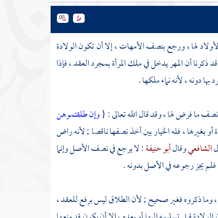
ولاد لها ، ورجع بنصف الأمهات ، إلا أن تكون الولادة
 ذكرنا أن المهر يدخل في ملك المرأة بمجرد العقد ، فإذا
بها دونه ، لأنه نماء ملكها .
صف ما فرض لها ، وقد قال الله تعالى : {
وإن طلقتموهن
و بغيرها ، فله الخيار بين أخذ نصفها ناقصا ; لأنه راض
ل
الشافعي
وقال
أبو حنيفة
: لا يرجع في نصف الأصل وإنما
 فلم يجز رجوعه في الأصل بدونه .
 ، وما ذكروه فغير صحيح ; لأن الطلاق ليس برفع للعقد ،
لولادة قبل تسليمه إليها أو بعده ، إلا أن يكون قد منعها