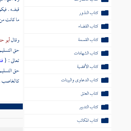
قبضه . فيكو
كتاب النذور
ما كانت من 
كتاب القضاء
كتاب القسمة
وقال
أبو حن
حق التسليم 
كتاب الشهادات
تعالى : {
فن
كتاب الأقضية
حق التسليم 
كتاب الدعاوى والبينات
كالغاصب ، وإ
كتاب العتق
كتاب التدبير
كتاب المكاتب