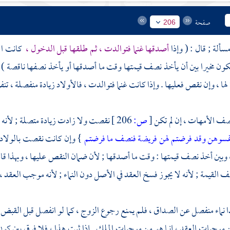
صفحة
206
أصدقها غنما فتوالدت ، ثم طلقها قبل الدخول ،
كانت الأ
كون مخيرا بين أن يأخذ نصف قيمتها وقت ما أصدقها أو يأخذ نصفها ناقصة ) قد
 لها ، وإن نقص فعليها . وإذا كانت غنما فتوالدت ، فالأولاد زيادة منفصلة ، تنفرد 
صف الأمهات ، إن لم تكن
[
ص:
206 ]
نقصت ولا زادت زيادة متصلة ; لأنه ن
تمسوهن وقد فرضتم لهن فريضة فنصف ما فرضتم
} وإن كانت نقصت بالولادة أ
وبين أخذ نصف قيمتها : وقت ما أصدقها ; لأن ضمان النقص عليها ، وبهذا قا
 القيمة ; لأنه لا يجوز فسخ العقد في الأصل دون النماء ; لأنه موجب العقد ،
ذا نماء منفصل عن الصداق ، فلم يمنع رجوع الزوج ، كما لو انفصل قبل القبض
من موجبات العقد ، إنما هو من موجبات الملك . إذا ثبت هذا ، فلا فرق بين كون ا