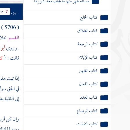
كتاب الطلاق
جزء
7
كتاب الرجعة
( 5706 ) مسألة : قال
القسم
خلافا
كتاب الإيلاء
. وروى
أبو 
كتاب الظهار
قالت : {
كا
كتاب اللعان
كتاب العدد
إذا ثبت هذا 
في الحق ، ول
كتاب الرضاع
إلى الثانية ب
كتاب النفقات
باب الحال التي تجب فيها النفقة على الزوج
وإن كن أربعا
وسهما للثال