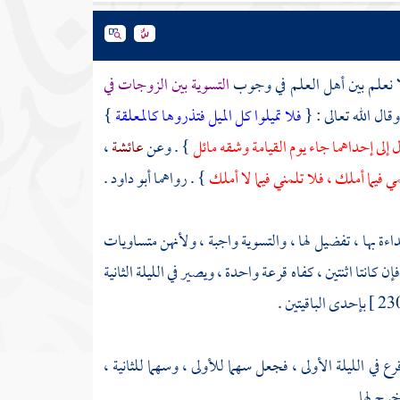
ا نعلم بين أهل العلم في وجوب
التسوية بين الزوجات في
ال الله تعالى : {
فلا تميلوا كل الميل فتذروها كالمعلقة
}
ل إلى إحداهما جاء يوم القيامة وشقه مائل
} . وعن
عائشة
،
 فيما أملك ، فلا تلمني فيما لا أملك
} . رواهما
أبو داود
.
بداءة بها ، تفضيل لها ، والتسوية واجبة ، ولأنهن متساويات
 كانتا اثنتين ، كفاه قرعة واحدة ، ويصير في الليلة الثانية
بإحدى الباقيتين .
أقرع في الليلة الأولى ، فجعل سهما للأولى ، وسهما للثانية ،
رج لها .