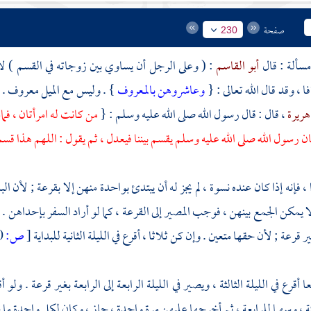
صفحة
230
أبو القاسم
: ( وعلى الرجل أن يساوي بين زوجاته في القسم ) ل
 ، وقد قال الله تعالى : {
وعاشروهن بالمعروف
} . وليس مع الميل معروف . وق
هريرة
، قال : قال رسول الله صلى الله عليه وسلم : {
من كانت له امرأتان ، فما
ن رسول الله صلى الله عليه وسلم يقسم بيننا فيعدل ، ثم يقول : اللهم هذا قسمي
، فإنه إذا كان عنده نسوة ، لم يجز له أن يبتدئ بواحدة منهن إلا بقرعة ; لأن ال
ا يمكن الجمع بينهن ، فوجب المصير إلى القرعة ، كما لو أراد السفر بإحداهن . فإن
غير قرعة ; لأن حقها متعين . وإن كن ثلاثا ، أقرع في الليلة الثانية للبداية
[
ص:
230 ]
 أقرع في الليلة الثالثة ، ويصير في الليلة الرابعة إلى الرابعة بغير قرعة . ولو 
ثة ، وسهما للرابعة ، ثم أخرجها عليهن مرة واحدة ، جاز ، وكان لكل واحدة ما خ