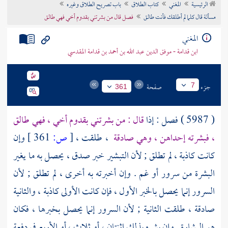
الرئيسية
المغني
كتاب الطلاق
باب تصريح الطلاق وغيره
تراجم الأعلام
مسألة قال كلما لم أطلقك فأنت طالق
فصل قال من بشرتني بقدوم أخي فهي طالق
المغني
ابن قدامة - موفق الدين عبد الله بن أحمد بن قدامة المقدسي
جزء
صفحة
7
361
( 5987 ) فصل : إذا
قال : من بشرتني بقدوم أخي ، فهي طالق
، فبشرته إحداهن ، وهي صادقة
، طلقت ،
[
ص:
361 ]
وإن
كانت كاذبة ، لم تطلق ; لأن التبشير خبر صدق ، يحصل به ما يغير
البشرة من سرور أو غم . وإن أخبرته به أخرى ، لم تطلق ; لأن
السرور إنما يحصل بالخبر الأول ، فإن كانت الأولى كاذبة ، والثانية
صادقة ، طلقت الثانية ; لأن السرور إنما يحصل بخبرها ، فكان
هو البشارة . وإن بشره بذلك اثنتان ، أو ثلاث ، أو الأربع في دفعة