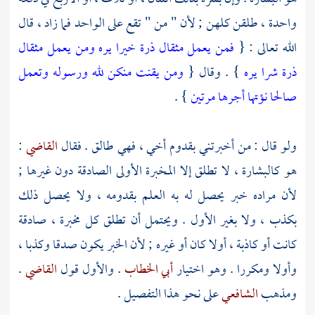
واحدة ، طلقن كلهن ; لأن " من " تقع على الواحد فما زاد ، قال
الله تعالى : {
فمن يعمل مثقال ذرة خيرا يره ومن يعمل مثقال
ذرة شرا يره
} . وقال {
ومن يقنت منكن لله ورسوله وتعمل
صالحا نؤتها أجرها مرتين
} .
ولو قال : من أخبرتني بقدوم أخي ، فهي طالق . فقال
القاضي
:
هو كالبشارة ، لا تطلق إلا المخبرة الأولى الصادقة دون غيرها ;
لأن مراده خبر يحصل له به العلم بقدومه ، ولا يحصل ذلك
بكذب ، ولا بغير الأول . ويحتمل أن تطلق كل مخبرة ، صادقة
كانت أو كاذبة ، أولا كان أو غيره ; لأن الخبر يكون صدقا وكذبا ،
وأولا ومكررا . وهو اختيار
أبي الخطاب
. والأول قول
القاضي
.
ومذهب
الشافعي
على نحو هذا التفصيل .