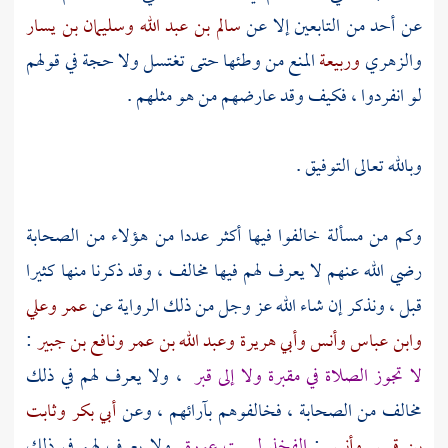
عن أحد من التابعين إلا عن
سالم بن عبد الله
وسليمان بن يسار
والزهري
وربيعة
المنع من وطئها حتى تغتسل ولا حجة في قولهم
لو انفردوا ، فكيف وقد عارضهم من هو مثلهم .
وبالله تعالى التوفيق .
وكم من مسألة خالفوا فيها أكثر عددا من هؤلاء من الصحابة
رضي الله عنهم لا يعرف لهم فيها مخالف ، وقد ذكرنا منها كثيرا
قبل ، ونذكر إن شاء الله عز وجل من ذلك الرواية عن
عمر
وعلي
وابن عباس
وأنس
وأبي هريرة
وعبد الله بن عمر
ونافع بن جبير
:
لا تجوز الصلاة في مقبرة ولا إلى قبر
، ولا يعرف لهم في ذلك
مخالف من الصحابة ، فخالفوهم بآرائهم ، وعن
أبي بكر
وثابت
بن قيس
وأنس
:
الفخذ ليست عورة
ولا يعرف لهم في ذلك