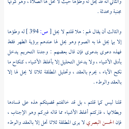
والثاني أنه قد يحل له وطؤها حيث لا تحل لها الصلاة ، وهو كونها
مجنبة ومحدثة .
والثالث أن يقال لهم : هلا قلتم لا يحل
[
ص:
394 ]
له وطؤها
إلا بما يحل لها به الصوم وهو يحل لها عندهم برؤية الطهر فقط
فهذه دعوى بدعوى فإن قال بعضهم : وجدنا التحريم يدخل
بأدق الأشياء ، ولا يدخل التحليل إلا بأغلظ الأشياء ، كنكاح ما
نكح الآباء ، يحرم بالعقد ، وتحليل المطلقة ثلاثا لا يحل لها إلا
بالعقد والوطء .
قلنا ليس كما قلتم ، بل قد خالفتم قضيتكم هذه على فسادها
وبطلانها ، فتركتم أغلظ الأشياء مما قاله غيركم وهو الإجناب ،
فإن
الحسن البصري
لا يرى المطلقة ثلاثا تحل إلا بالعقد والوطء