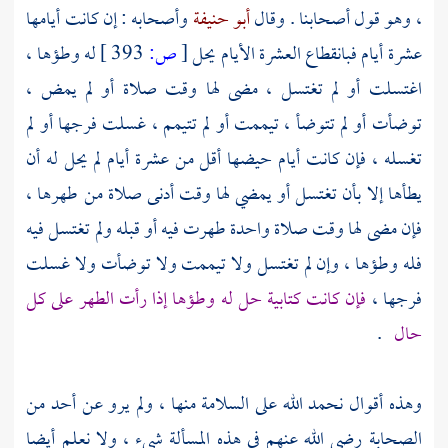
، وهو قول أصحابنا . وقال
أبو حنيفة
وأصحابه : إن كانت أيامها
عشرة أيام فبانقطاع العشرة الأيام يحل
[
ص:
393 ]
له وطؤها ،
اغتسلت أو لم تغتسل ، مضى لها وقت صلاة أو لم يمض ،
توضأت أو لم تتوضأ ، تيممت أو لم تتيمم ، غسلت فرجها أو لم
تغسله ، فإن كانت أيام حيضها أقل من عشرة أيام لم يحل له أن
يطأها إلا بأن تغتسل أو يمضي لها وقت أدنى صلاة من طهرها ،
فإن مضى لها وقت صلاة واحدة طهرت فيه أو قبله ولم تغتسل فيه
فله وطؤها ، وإن لم تغتسل ولا تيممت ولا توضأت ولا غسلت
فرجها ،
فإن كانت كتابية حل له وطؤها إذا رأت الطهر على كل
حال
.
وهذه أقوال نحمد الله على السلامة منها ، ولم يرو عن أحد من
الصحابة رضي الله عنهم في هذه المسألة شيء ، ولا نعلم أيضا