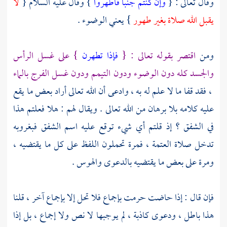
وقال تعالى : {
وإن كنتم جنبا فاطهروا
} وقال عليه السلام {
لا
يقبل الله صلاة بغير طهور
} يعني الوضوء .
ومن
اقتصر بقوله تعالى : {
فإذا تطهرن
} على غسل الرأس
والجسد كله دون الوضوء ودون التيمم ودون غسل الفرج بالماء
، فقد قفا ما لا علم له به ، وادعى أن الله تعالى أراد بعض ما يقع
عليه كلامه بلا برهان من الله تعالى . ويقال لهم : هلا فعلتم هذا
في الشفق ؟ إذ قلتم أي شيء توقع عليه اسم الشفق فبغروبه
تدخل صلاة العتمة ، فمرة تحملون اللفظ على كل ما يقتضيه ،
ومرة على بعض ما يقتضيه بالدعوى والهوس .
فإن قال : إذا حاضت حرمت بإجماع فلا تحل إلا بإجماع آخر ، قلنا
هذا باطل ، ودعوى كاذبة ، لم يوجبها لا نص ولا إجماع ، بل إذا