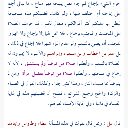
حرم الشيء بإجماع ثم جاء نص يبيحه فهو مباح ، ما نبالي أجمع
على إباحته أم اختلف فيها ، ولو كانت قضيتكم هذه صحيحة
لبطل بها عليكم أكثر أقوالكم ، فيقال لكم : قد حرمتم الصلاة
على المحدث والمجنب بإجماع ، فلا تحل لهما إلا بإجماع ولا تجيزوا
للجنب أن يصلي بالتيمم ولو عدم الماء شهرا فلا إجماع في ذلك ،
بل
عمر بن الخطاب
وابن مسعود
وإبراهيم
والأسود
لا يجيزون له
الصلاة بالتيمم ، وأبطلوا
صلاة من توضأ ولم يستنشق
، لأنه لا
إجماع في صحتها ، وأبطلوا
صلاة من توضأ بفضل امرأة
ومن لم
يتوضأ مما مست النار ، وهذا كثير جدا ، وكذلك القول في الصيام
والزكاة والحج وجميع الشرائع ، فصح أن قضيتهم هذه في غاية
الفساد في ذاتها ، وفي غاية الإفساد لقولهم .
قال
علي
: وممن قال بقولنا في هذه المسألة
عطاء
وطاوس
ومجاهد