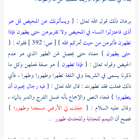
برهان ذلك قول الله تعالى : {
ويسألونك عن المحيض قل هو
أذى فاعتزلوا النساء في المحيض ولا تقربوهن حتى يطهرن فإذا
تطهرن فأتوهن من حيث أمركم الله
}
[
ص:
392 ]
فقوله : {
حتى يطهرن
} معناه حتى يحصل لهن الطهر الذي هو عدم
الحيض وقوله تعالى : {
فإذا تطهرن
} هو صفة فعلهن وكل ما
ذكرنا يسمى في الشريعة وفي اللغة تطهرا وطهورا وطهرا ، فأي
ذلك فعلت فقد تطهرت : قال الله تعالى : {
فيه رجال يحبون أن
يتطهروا
} فجاء النص والإجماع بأنه غسل الفرج والدبر بالماء ،
وقال عليه السلام : {
جعلت لي الأرض مسجدا وطهورا
}
فصح أن
التيمم للجنابة وللحدث طهور
.