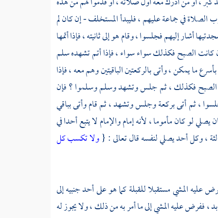
 كبر ، أو من أدرك معه أول صلاته ، أو قدموا لهم من هذه
 الصلاة في جماعة عليهم ، فليبدأ المستخلف - إن كان لم
ها أشار إليهم فجلسوا ، وقام هو إلى ثانيته ، فإذا أتمها
فإن كانت الصبح فكذلك سواء سواء ، فإذا أتم تشهده سلم
رع ما يمكن ، وأتى بالركعتين الباقيتين وهم معه ، فإذا
وس الصبح فكذلك ، ثم جلس وتشهد وسلم وسلموا ؟ فإن
سوا ، ثم أتى بركعة وجلس وتشهد ، ثم قام وأتى بباقي
لي لو كان مأموما ، لأنه إمام والإمام لا يتبع أحدا في
الثة ، وكل أحد يصلي لنفسه قال تعالى : {
ولا تكسب كل
ليه المشي مستقبلا للقبلة كما هو على أحد جنبيه إلى
 ، ففرض عليه المشي إلى ما أمر به من ذلك ، ولا يجوز له