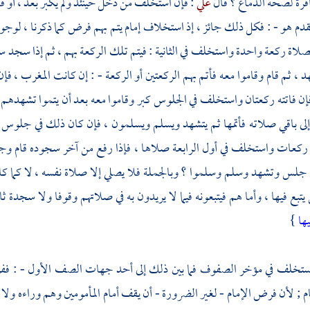
نافرة لصحة الدماغ ؟ قال
علي
: فإن استخلف من دخل حينئذ ولم يكبر بعد ، أو قد
قدم هو - : فكل ذلك جائز ، إذ استخلاف إمام يتم بهم فرض كما ذكرنا ، لوجوب
لاة ركعة واحدة واستخلف في الثانية : فيتم تلك الركعة بهم ، ثم إذا سجد سجدتي
 ثم قام وقاموا معه فأتم بهم الركعتين أو الركعة - : إن كانت المغرب ، 
ن فاتته ركعتان واستخلف في الجلوس كبر وقاموا معه بعد أن يتموا تشهدهم بأس
إلى باقي صلاته فأتمها ثم يتشهد ويسلم ويسلمون ، فإن كان ذلك في جل
 ركعات واستخلف في أول الرابعة صلاها ، فإذا رفع من آخر سجوده قام وجل
جلس وتشهد وسلم وسلموا ؟ وبالجملة فلا يصلي إلا صلاة نفسه ، لا كما كان يص
تبع فيها ، وأما هم فيتبعونه فيما لا يريدون به في صلاتهم وقوفا ولا سجدة ث
ها
}
مستخلف في مؤخر الصفوف فما بين ذلك إلى أحد جهات الصف الأول - : ففرض ع
 ; لأن فرض الإمام - لغير الضرورة - أن يقف أمام المأمومين وهم وراءه ولا بد