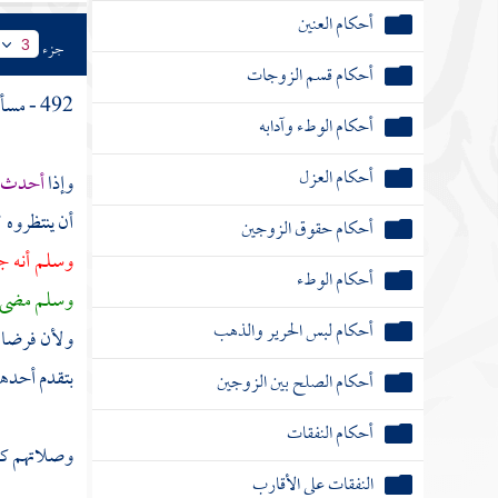
أحكام الوطء وآدابه
جزء
3
أحكام العزل
492 - مسألة :
أحكام حقوق الزوجين
وإذا
أحدث ال
أحكام الوطء
أن ينتظروه 
أحكام لبس الحرير والذهب
وسلم أنه ج
أحكام الصلح بين الزوجين
وسلم مضى 
ولأن فرضا ع
أحكام النفقات
بتقدم أحده
النفقات على الأقارب
ما يفسخ به النكاح بعد صحته وما لا يفسخ به
وصلاتهم كله
الطلاق