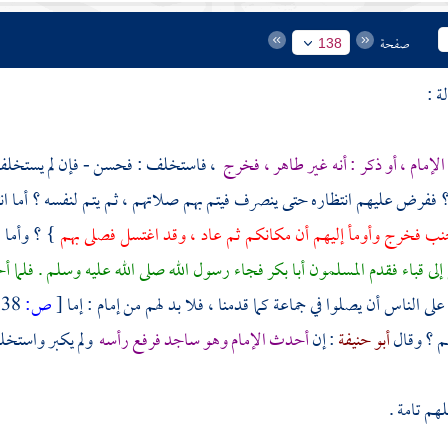
صفحة
138
إمام ، أو ذكر : أنه غير طاهر ، فخرج
، فاستخلف : فحسن - فإن لم يستخلف ف
؟ ففرض عليهم انتظاره حتى ينصرف فيتم بهم صلاتهم ، ثم يتم لنفسه ؟ أما انتظ
نب فخرج وأومأ إليهم أن مكانكم ثم عاد ، وقد اغتسل فصلى بهم
} ؟ وأما 
إلى
قباء
فقدم المسلمون
أبا بكر
فجاء رسول الله صلى الله عليه وسلم . فلما
لى الناس أن يصلوا في جماعة كما قدمنا ، فلا بد لهم من إمام : إما
[
ص:
138 ]
م ؟ وقال
أبو حنيفة
: إن
أحدث الإمام وهو ساجد فرفع رأسه
ولم يكبر واستخل
م تامة .