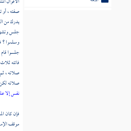
الأقوال الم
العدد
صفته ، أو ت
الاستبراء
يدرك من الص
الحضانة
جلس وتشهد ،
وسلموا ؟ فإ
كتاب الرضاع
جلسوا قام 
كتاب الدماء والقصاص والديات
فاتته ثلاث
كتاب العواقل والقسامة وقتل أهل البغي
صلاته ، ثم 
صلاته لكن ي
كتاب الحدود
نفس إلا علي
كتاب المحاربين
كتاب السرقة
فإن كان ال
مسألة في تحريم الخمر واختلاف الناس في حد
موقف الإمام