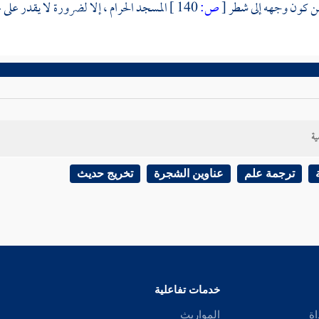
ن كون وجهه إلى شطر
[
ص:
140 ]
المسجد الحرام
، إلا لضرورة لا يقدر على غ
ية
ترجمة علم
عناوين الشجرة
تخريج حديث
خدمات تفاعلية
اة
المواريث