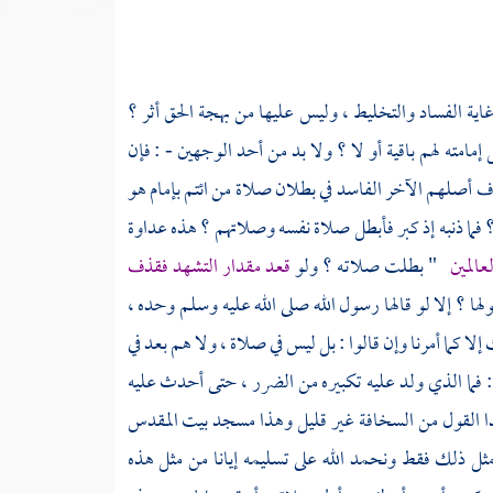
غاية الفساد والتخليط ، وليس عليها من بهجة الحق أثر ؟
مته لهم باقية أو لا ؟ ولا بد من أحد الوجهين - : فإن
لاف أصلهم الآخر الفاسد في بطلان صلاة من ائتم بإمام هو
 ؟ فما ذنبه إذ كبر فأبطل صلاة نفسه وصلاتهم ؟ هذه عداوة
عالمين
" بطلت صلاته ؟ ولو
قعد مقدار التشهد فقذف
لها ؟ إلا لو قالها رسول الله صلى الله عليه وسلم وحده ،
 إلا كما أمرنا وإن قالوا : بل ليس في صلاة ، ولا هم بعد في
- : فما الذي ولد عليه تكبيره من الضرر ، حتى أحدث عليه
ا القول من السخافة غير قليل وهذا
مسجد بيت المقدس
ثل ذلك فقط ونحمد الله على تسليمه إيانا من مثل هذه