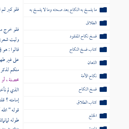
فلو كبر ثم
فسخ نكاح المفقود
كتاب فسخ النكاح
فلو خرج من
اللعان
وليت شعري إ
قالوا : هو 
نكاح الأمة
على غير طها
فسخ النكاح
منكم لذكر ا
كتاب الطلاق
محصنة ، أو
الذي لم نأخذ
الخلع
إمامته ؟ قل
المتعة
قوله " الل
الرجعة
طوله ثمانم