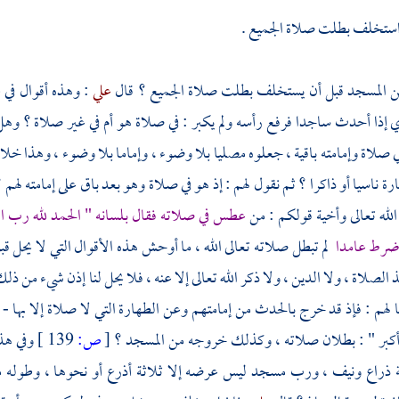
 استخلف بطلت صلاة الجميع .
 المسجد قبل أن يستخلف بطلت صلاة الجميع ؟ قال
علي
: وهذه أقوال في 
ذا أحدث ساجدا فرفع رأسه ولم يكبر : في صلاة هو أم في غير صلاة ؟ وهل إما
في صلاة وإمامته باقية ، جعلوه مصليا بلا وضوء ، وإماما بلا وضوء ، وهذا خ
رة ناسيا أو ذاكرا ؟ ثم نقول لهم : إذ هو في صلاة وهو بعد باق على إمامته لهم
لله تعالى وأخية قولكم : من
عطس في صلاته فقال بلسانه " الحمد لله رب ال
 ضرط عامدا
لم تبطل صلاته تعالى الله ، ما أوحش هذه الأقوال التي لا يحل قبو
 الصلاة ، ولا الدين ، ولا ذكر الله تعالى إلا عنه ، فلا يحل لنا إذن شيء من ذلك
نا لهم : فإذ قد خرج بالحدث من إمامتهم وعن الطهارة التي لا صلاة إلا بها 
ه أكبر " : بطلان صلاته ، وكذلك خروجه من المسجد ؟
[
ص:
139 ]
وفي هذ
ائة ذراع ونيف ، ورب مسجد ليس عرضه إلا ثلاثة أذرع أو نحوها ، وطوله م