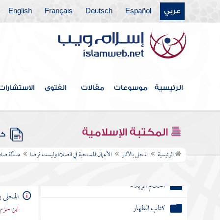
عربي
Español
Deutsch
Français
English
كتاب الوصايا
كتاب فعل المريض أو الموقوف للقتل أو الحامل
أو المسافر في أموالهم
كتاب الأقضية
الرئيسية
موسوعات
مقالات
الفتوى
الاستشارات
كتاب الشهادات
كتاب النكاح
المكتبة الإسلامية
كتب
أحكام الإيلاء
الرئيسية
المحلى بالآثار
الأعمال المستحبة في الصلاة وليست فرضا
مسألة صلاة
كتاب الظهار
أحكام العنين
المحلى ب
ابن حزم 
أحكام قسم الزوجات