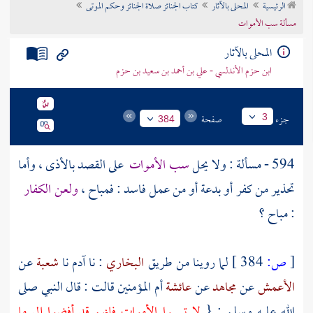
الرئيسية
المحلى بالآثار
كتاب الجنائز صلاة الجنائز وحكم الموتى
تراجم الأعلام
مسألة سب الأموات
المحلى بالآثار
ابن حزم الأندلسي - علي بن أحمد بن سعيد بن حزم
جزء
صفحة
3
384
594 - مسألة : ولا يحل
سب الأموات
على القصد بالأذى ، وأما
تحذير من كفر أو بدعة أو من عمل فاسد : فمباح ،
ولعن الكفار
: مباح ؟
[
ص:
384 ]
لما روينا من طريق
البخاري
: نا
آدم
نا
شعبة
عن
الأعمش
عن
مجاهد
عن
عائشة
أم المؤمنين قالت : قال النبي صلى
الله عليه وسلم : {
لا تسبوا الأموات فإنهم قد أفضوا إلى ما