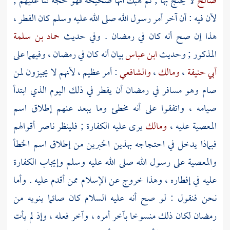
صالح
لا يحتج بها ; ثم هبك أنها صحيحة فهو حجة لنا عليهم ;
لأن فيه : أن آخر أمر رسول الله صلى الله عليه وسلم كان الفطر ،
هذا إن صح أنه كان في رمضان . وفي حديث
حماد بن سلمة
المذكور ; وحديث
ابن عباس
بيان أنه كان في رمضان ، وفيهما على
أبي حنيفة
،
ومالك
،
والشافعي
: أمر عظيم ، لأنهم لا يجيزون لمن
صام وهو مسافر في رمضان أن يفطر في ذلك اليوم الذي ابتدأ
صيامه ، واتفقوا على أنه مخطئ وما يبعد عنهم إطلاق اسم
المعصية عليه ،
ومالك
يرى عليه الكفارة ; فلينظر ناصر أقوالهم
فبماذا يدخل في احتجاجه بهذين الخبرين من إطلاق اسم الخطأ
والمعصية على رسول الله صلى الله عليه وسلم وإيجاب الكفارة
عليه في إفطاره ، وهذا خروج عن الإسلام ممن أقدم عليه . وأما
نحن فنقول : لو صح أنه عليه السلام كان صائما ينويه من
رمضان لكان ذلك منسوخا بآخر أمره ، وآخر فعله ، وإذ لم يأت