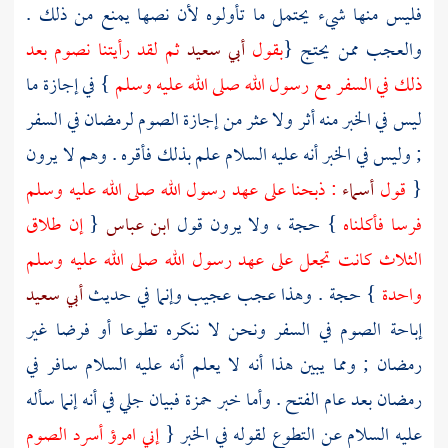
فليس منها شيء يحتمل ما تأولوه لأن نصها يمنع من ذلك .
والعجب ممن يحتج {
بقول
أبي سعيد
ثم لقد رأيتنا نصوم بعد
ذلك في السفر مع رسول الله صلى الله عليه وسلم
} في إجازة ما
ليس في الخبر منه أثر ولا عثر من إجازة الصوم لرمضان في السفر
; وليس في الخبر أنه عليه السلام علم بذلك فأقره . وهم لا يرون
{
قول
أسماء
: ذبحنا على عهد رسول الله صلى الله عليه وسلم
فرسا فأكلناه
} حجة ، ولا يرون قول
ابن عباس
{
إن طلاق
الثلاث كانت تجعل على عهد رسول الله صلى الله عليه وسلم
واحدة
} حجة . وهذا عجب عجيب وإنما في حديث
أبي سعيد
إباحة الصوم في السفر ونحن لا ننكره تطوعا أو فرضا غير
رمضان ; ومما يبين هذا أنه لا يعلم أنه عليه السلام سافر في
رمضان بعد عام الفتح . وأما خبر
حمزة
فبيان جلي في أنه إنما سأله
عليه السلام عن التطوع لقوله في الخبر {
إني امرؤ أسرد الصوم