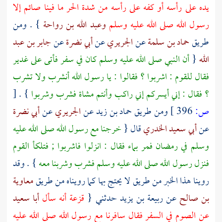
يده على رأسه أو كفه على رأسه من شدة الحر ما فينا صائم إلا
رسول الله صلى الله عليه وسلم
وعبد الله بن رواحة
} . ومن
طريق
حماد بن سلمة
عن
الجريري
عن
أبي نضرة
عن
جابر بن عبد
الله
{
أن النبي صلى الله عليه وسلم كان في سفر فأتى على غدير
فقال للقوم : اشربوا ؟ فقالوا : يا رسول الله أنشرب ولا تشرب
؟ فقال : إني أيسركم إني راكب وأنتم مشاة فشرب وشربوا
} .
[
ص:
396 ]
ومن طريق
حماد بن زيد
عن
الجريري
عن
أبي نضرة
عن
أبي سعيد الخدري
قال {
خرجنا مع رسول الله صلى الله عليه
وسلم في رمضان فمر بماء فقال : انزلوا فاشربوا ; فتلكأ القوم
فنزل رسول الله صلى الله عليه وسلم فشرب وشربنا معه
} . وقد
روينا هذا الخبر من طريق لا يحتج بها كما رويناه من طريق
معاوية
بن صالح
عن
ربيعة بن يزيد
حدثني {
قزعة
أنه سأل
أبا سعيد
عن الصوم في السفر فقال سافرنا مع رسول الله صلى الله عليه