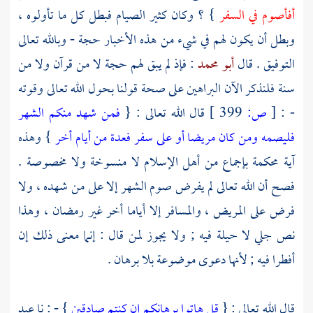
أفأصوم في السفر
} ؟ وكان كثير الصيام فبطل كل ما تأولوه ،
وبطل أن يكون لهم في شيء من هذه الأخبار حجة - وبالله تعالى
التوفيق . قال
أبو محمد
: فإذ لم يبق لهم حجة لا من قرآن ولا من
سنة فلنذكر الآن البراهين على صحة قولنا بحول الله تعالى وقوته
- :
[
ص:
399 ]
قال الله تعالى : {
فمن شهد منكم الشهر
فليصمه ومن كان مريضا أو على سفر فعدة من أيام أخر
} وهذه
آية محكمة بإجماع من أهل الإسلام لا منسوخة ولا مخصوصة .
فصح أن الله تعالى لم يفرض صوم الشهر إلا على من شهده ، ولا
فرض على المريض ، والمسافر إلا أياما أخر غير رمضان ، وهذا
نص جلي لا حيلة فيه ; ولا يجوز لمن قال : إنما معنى ذلك إن
أفطرا فيه ; لأنها دعوى موضوعة بلا برهان .
قال الله تعالى : {
قل هاتوا برهانكم إن كنتم صادقين
} - : نا
عبد