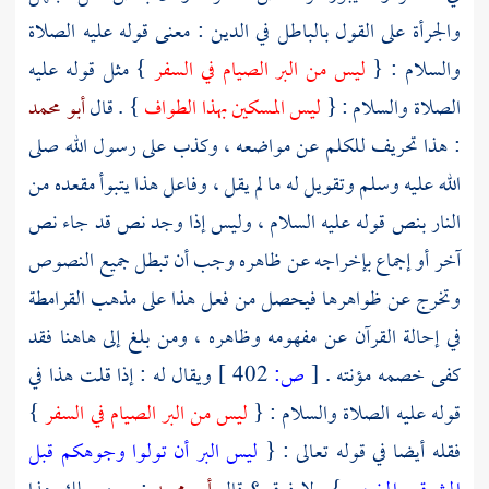
والجرأة على القول بالباطل في الدين : معنى قوله عليه الصلاة
والسلام : {
ليس من البر الصيام في السفر
} مثل قوله عليه
الصلاة والسلام : {
ليس المسكين بهذا الطواف
} . قال
أبو محمد
: هذا تحريف للكلم عن مواضعه ، وكذب على رسول الله صلى
الله عليه وسلم وتقويل له ما لم يقل ، وفاعل هذا يتبوأ مقعده من
النار بنص قوله عليه السلام ، وليس إذا وجد نص قد جاء نص
آخر أو إجماع بإخراجه عن ظاهره وجب أن تبطل جميع النصوص
وتخرج عن ظواهرها فيحصل من فعل هذا على مذهب
القرامطة
في إحالة القرآن عن مفهومه وظاهره ، ومن بلغ إلى هاهنا فقد
كفى خصمه مؤنته .
[
ص:
402 ]
ويقال له : إذا قلت هذا في
قوله عليه الصلاة والسلام : {
ليس من البر الصيام في السفر
}
فقله أيضا في قوله تعالى : {
ليس البر أن تولوا وجوهكم قبل