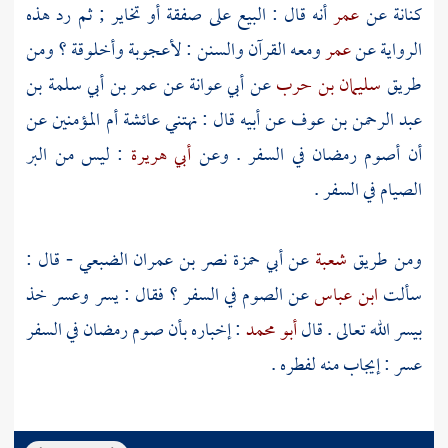
كنانة
عن
عمر
أنه قال : البيع على صفقة أو تخاير ; ثم رد هذه
الرواية عن
عمر
ومعه القرآن والسنن : لأعجوبة وأخلوقة ؟ ومن
طريق
سليمان بن حرب
عن
أبي عوانة
عن
عمر بن أبي سلمة بن
عبد الرحمن بن عوف
عن أبيه قال : نهتني
عائشة
أم المؤمنين عن
أن أصوم رمضان في السفر . وعن
أبي هريرة
: ليس من البر
الصيام في السفر .
ومن طريق
شعبة
عن
أبي حمزة نصر بن عمران الضبعي
- قال :
سألت
ابن عباس
عن الصوم في السفر ؟ فقال : يسر وعسر خذ
بيسر الله تعالى . قال
أبو محمد
: إخباره بأن صوم رمضان في السفر
عسر : إيجاب منه لفطره .