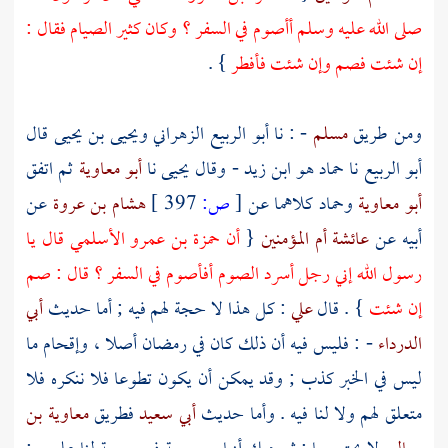
صلى الله عليه وسلم أأصوم في السفر ؟ وكان كثير الصيام فقال :
إن شئت فصم وإن شئت فأفطر
} .
ومن طريق
مسلم
- : نا
أبو الربيع الزهراني
ويحيى بن يحيى
قال
أبو الربيع
نا
حماد هو ابن زيد
- وقال
يحيى
نا
أبو معاوية
ثم اتفق
أبو معاوية
وحماد
كلاهما عن
[
ص:
397 ]
هشام بن عروة
عن
أبيه عن
عائشة أم المؤمنين
{
أن
حمزة بن عمرو الأسلمي
قال يا
رسول الله إني رجل أسرد الصوم أفأصوم في السفر ؟ قال : صم
إن شئت
} . قال
علي
: كل هذا لا حجة لهم فيه ; أما حديث
أبي
الدرداء
- : فليس فيه أن ذلك كان في رمضان أصلا ، وإقحام ما
ليس في الخبر كذب ; وقد يمكن أن يكون تطوعا فلا ننكره فلا
متعلق لهم ولا لنا فيه . وأما حديث
أبي سعيد
فطريق
معاوية بن