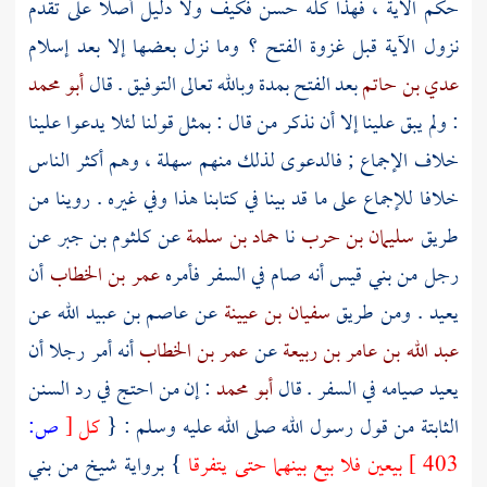
حكم الآية ، فهذا كله حسن فكيف ولا دليل أصلا على تقدم
نزول الآية قبل غزوة الفتح ؟ وما نزل بعضها إلا بعد إسلام
عدي بن حاتم
بعد الفتح بمدة وبالله تعالى التوفيق . قال
أبو محمد
: ولم يبق علينا إلا أن نذكر من قال : بمثل قولنا لئلا يدعوا علينا
خلاف الإجماع ; فالدعوى لذلك منهم سهلة ، وهم أكثر الناس
خلافا للإجماع على ما قد بينا في كتابنا هذا وفي غيره . روينا من
طريق
سليمان بن حرب
نا
حماد بن سلمة
عن
كلثوم بن جبر
عن
رجل من
بني قيس
أنه صام في السفر فأمره
عمر بن الخطاب
أن
يعيد . ومن طريق
سفيان بن عيينة
عن
عاصم بن عبيد الله
عن
عبد الله بن عامر بن ربيعة
عن
عمر بن الخطاب
أنه أمر رجلا أن
يعيد صيامه في السفر . قال
أبو محمد
: إن من احتج في رد السنن
الثابتة من قول رسول الله صلى الله عليه وسلم : {
كل
[
ص:
403 ]
بيعين فلا بيع بينهما حتى يتفرقا
} برواية شيخ من
بني