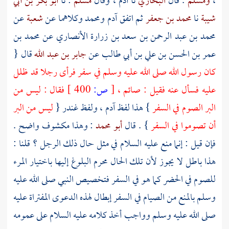
،
ومسلم
. قال
البخاري
نا
آدم
، وقال
مسلم
: نا
أبو بكر بن أبي
شيبة
نا
محمد بن جعفر
ثم اتفق
آدم
ومحمد
وكلاهما عن
شعبة
عن
محمد بن عبد الرحمن بن سعد بن زرارة الأنصاري
عن
محمد بن
عمر بن الحسن بن علي بن أبي طالب
عن
جابر بن عبد الله
قال {
كان رسول الله صلى الله عليه وسلم في سفر فرأى رجلا قد ظلل
عليه فسأل عنه فقيل : صائم ،
[
ص:
400 ]
فقال : ليس من
البر الصوم في السفر
} هذا لفظ
آدم
، ولفظ
غندر
{
ليس من البر
أن تصوموا في السفر
} . قال
أبو محمد
: وهذا مكشوف واضح .
فإن قيل : إنما منع عليه السلام في مثل حال ذلك الرجل ؟ قلنا :
هذا باطل لا يجوز لأن تلك الحال محرم البلوغ إليها باختيار المرء
للصوم في الحضر كما هو في السفر فتخصيص النبي صلى الله عليه
وسلم بالمنع من الصيام في السفر إبطال لهذه الدعوى المفتراة عليه
صلى الله عليه وسلم وواجب أخذ كلامه عليه السلام على عمومه