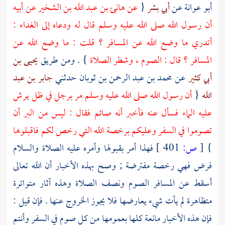
أبو عوانة
عن
أبي بشر
{
عن
هانئ بن عبد الله بن الشخير
عن أبيه
أن رسول الله صلى الله عليه وسلم قال له ودعاه إلى الغداء :
أتدري ما وضع الله عن المسافر ؟ قلت : ما وضع الله عن
المسافر ؟ قال : الصوم ، وشطر الصلاة
} . ومن طريق
يحيى بن
أبي كثير
عن
محمد بن عبد الرحمن بن ثوبان
حدثني
جابر بن عبد
الله
{
أن رسول الله صلى الله عليه وسلم مر برجل في ظل يرش
عليه الماء فسأل عنه فأخبر أنه صائم فقال : ليس من البر أن
تصوموا في السفر وعليكم برخصة الله التي رخص لكم فاقبلوها
}
[
ص:
401 ]
فهذا أمر بقبولها وأمره عليه الصلاة والسلام
فرض فهي رخصة مفترضة ; وصح بهذه الأخبار أن الله تعالى
أسقط عن المسافر الصوم ونصف الصلاة وهذه آثار متواترة
متظاهرة لم يأت شيء يعارضها فلا يجوز الخروج عنها . فإن قيل :
فإن هذه الأخبار مانعة كلها بعمومها من كل صوم في السفر وأنتم