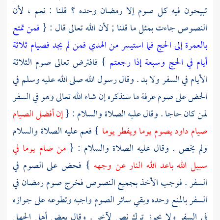
تبيحون فيه كل صوم إلا رمضان وحده ؟ قلنا : نعم ، لأن
النصوص جاءت بمثل ما قلنا ; لأن الله تعالى قال : {
فمن تمتع
بالعمرة إلى الحج فما استيسر من الهدي فمن لم يجد فصيام ثلاثة
أيام في الحج وسبعة إذا رجعتم
} فافترض تعالى صوم الثلاثة
الأيام في السفر ولا بد . وقال رسول الله صلى الله عليه وسلم في
الحض على صوم
عرفة
ما سنذكره إن شاء الله تعالى وهو في السفر
لمن كان حاجا . وقال عليه الصلاة والسلام : {
إن أفضل الصيام
صيام
داود
يصوم يوما ويفطر يوما
} فعم عليه الصلاة والسلام
ولم يخص . وقال عليه الصلاة والسلام : {
من صام يوما في
سبيل الله باعد الله النار عن وجهه
} فحض على الصوم في
السفر . فوجب الأخذ بجميع النصوص فخرج صوم رمضان في
السفر بالمنع وحده وبقي سائر الصوم واجبه وتطوعه على جوازه
في السفر ولا يجوز ترك نص لآخر . وقال بعض أهل الجهل