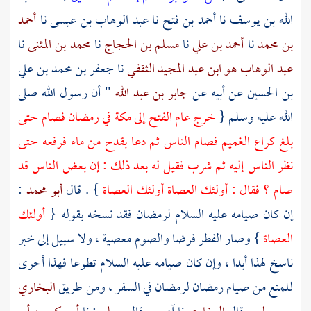
الله بن يوسف
نا
أحمد بن فتح
نا
عبد الوهاب بن عيسى
نا
أحمد
بن محمد
نا
أحمد بن علي
نا
مسلم بن الحجاج
نا
محمد بن المثنى
نا
عبد الوهاب هو ابن عبد المجيد الثقفي
نا
جعفر بن محمد بن علي
بن الحسين
عن أبيه عن
جابر بن عبد الله
" أن رسول الله صلى
الله عليه وسلم {
خرج عام الفتح إلى
مكة
في رمضان فصام حتى
بلغ
كراع الغميم
فصام الناس ثم دعا بقدح من ماء فرفعه حتى
نظر الناس إليه ثم شرب فقيل له بعد ذلك : إن بعض الناس قد
صام ؟ فقال : أولئك العصاة أولئك العصاة
} . قال
أبو محمد
:
إن كان صيامه عليه السلام لرمضان فقد نسخه بقوله {
أولئك
العصاة
} وصار الفطر فرضا والصوم معصية ، ولا سبيل إلى خبر
ناسخ لهذا أبدا ، وإن كان صيامه عليه السلام تطوعا فهذا أحرى
للمنع من صيام رمضان لرمضان في السفر ، ومن طريق
البخاري