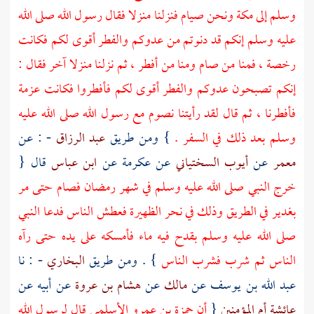
وسلم إلى
مكة
ونحن صيام فنزلنا منزلا فقال رسول الله صلى الله
عليه وسلم إنكم قد دنوتم من عدوكم والفطر أقوى لكم فكانت
رخصة ، فمنا من صام ومنا من أفطر ، ثم نزلنا منزلا آخر فقال :
إنكم تصبحون عدوكم والفطر أقوى لكم فأفطروا فكانت عزمة
فأفطرنا ، ثم قال لقد رأيتنا نصوم مع رسول الله صلى الله عليه
وسلم بعد ذلك في السفر .
} ومن طريق
عبد الرزاق
- : عن
معمر
عن
أيوب السختياني
عن
عكرمة
عن
ابن عباس
قال {
خرج النبي صلى الله عليه وسلم في شهر رمضان فصام حتى مر
بغدير في الطريق وذلك في نحر الظهيرة فعطش الناس فدعا النبي
صلى الله عليه وسلم بقدح فيه ماء فأمسكه على يده حتى رآه
الناس ثم شرب فشرب الناس
} . ومن طريق
البخاري
- : نا
عبد الله بن يوسف
عن
مالك
عن
هشام بن عروة
عن أبيه عن
عائشة أم المؤمنين
{
أن
حمزة بن عمرو الأسلمي
قال لرسول الله