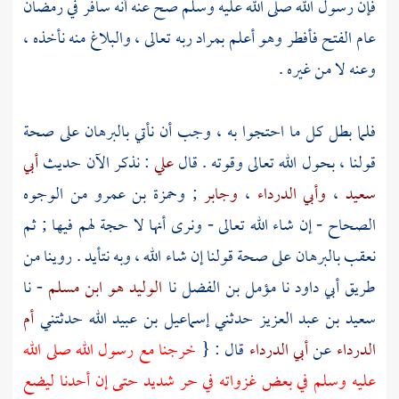
فإن رسول الله صلى الله عليه وسلم صح عنه أنه سافر في رمضان
عام الفتح فأفطر وهو أعلم بمراد ربه تعالى ، والبلاغ منه نأخذه ،
وعنه لا من غيره .
فلما بطل كل ما احتجوا به ، وجب أن نأتي بالبرهان على صحة
قولنا ، بحول الله تعالى وقوته . قال
علي
: نذكر الآن حديث
أبي
سعيد
،
وأبي الدرداء
،
وجابر
;
وحمزة بن عمرو
من الوجوه
الصحاح - إن شاء الله تعالى - ونرى أنها لا حجة لهم فيها ; ثم
نعقب بالبرهان على صحة قولنا إن شاء الله ، وبه نتأيد . روينا من
طريق
أبي داود
نا
مؤمل بن الفضل
نا
الوليد هو ابن مسلم
- نا
سعيد بن عبد العزيز
حدثني
إسماعيل بن عبيد الله
حدثتني
أم
الدرداء
عن
أبي الدرداء
قال : {
خرجنا مع رسول الله صلى الله
عليه وسلم في بعض غزواته في حر شديد حتى إن أحدنا ليضع