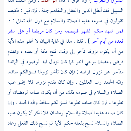
المشرق والمغرب
} ولا فرق ؟ قال
أبو محمد
: ومن سلك هذا
السبيل فقد أبطل الدين والعقل والتفاهم جملة . فإن قيل : فكيف
تقولون في صومه عليه الصلاة والسلام مع قول الله تعالى : {
فمن شهد منكم الشهر فليصمه ومن كان مريضا أو على سفر
فعدة من أيام أخر
} . قلنا : هذا في غاية البيان لا تخلو هذه الآية
من أن يكون نزولها تأخر إلى وقت فتح
مكة
أو بعده ، وتقدم
فرض رمضان بوحي آخر كما كان نزول آية الوضوء في المائدة
متأخرا عن نزول فرضه ; فإن كان تأخر نزولها فسؤالكم ساقط
ولله الحمد رب العالمين . وإن كان تقدم نزولها فلا يخلو عليه
الصلاة والسلام في صومه ذلك من أن يكون صامه لرمضان أو
تطوعا ، فإن كان صامه تطوعا فسؤالكم ساقط ولله الحمد . وإن
كان صامه عليه الصلاة والسلام لرمضان فلا ننكر أن يكون عليه
الصلاة والسلام نسخ بفعله حكم الآية ثم نسخ ذلك الفعل وعاد