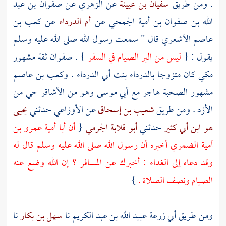
. ومن طريق
سفيان بن عيينة
عن
الزهري
عن
صفوان بن عبد
الله بن صفوان بن أمية الجمحي
عن
أم الدرداء
عن
كعب بن
عاصم الأشعري
قال " سمعت رسول الله صلى الله عليه وسلم
يقول : {
ليس من البر الصيام في السفر
} .
صفوان
ثقة مشهور
مكي كان متزوجا
بالدرداء بنت أبي الدرداء
.
وكعب بن عاصم
مشهور الصحبة هاجر مع
أبي موسى
وهو من
الأشاقر
حي من
الأزد
. ومن طريق
شعيب بن إسحاق
عن
الأوزاعي
حدثني
يحيى
هو ابن أبي كثير
حدثني
أبو قلابة الجرمي
{
أن
أبا أمية عمرو بن
أمية الضمري
أخبره أن رسول الله صلى الله عليه وسلم قال له
وقد دعاه إلى الغداء : أخبرك عن المسافر ؟ إن الله وضع عنه
الصيام ونصف الصلاة .
}
ومن طريق
أبي زرعة عبيد الله بن عبد الكريم
نا
سهل بن بكار
نا