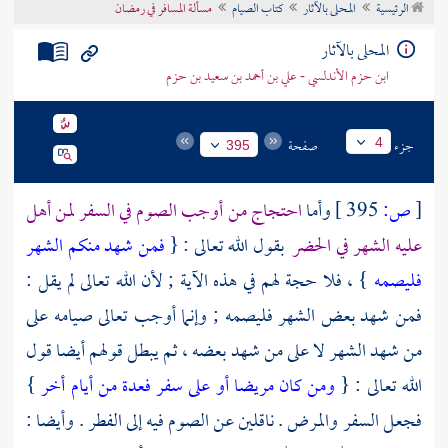
الرئيسية
المحلى بالآثار
كتاب الصيام
مسألة المسافر في رمضان
تراجم الأعلام
المحلى بالآثار
ابن حزم الأندلسي - علي بن أحمد بن سعيد بن حزم
جزء
صفحة
4
395
[
ص:
395 ]
وأما
احتجاج من أوجب الصوم في السفر لمن أهل
عليه الشهر في الحضر
بقول الله تعالى : {
فمن شهد منكم الشهر
فليصمه
} ، فلا حجة لهم في هذه الآية ; لأن الله تعالى لم يقل :
فمن شهد بعض الشهر فليصمه ; وإنما أوجب تعالى صيامه على
من شهد الشهر لا على من شهد بعضه ، ثم يبطل قولهم أيضا قول
الله تعالى : {
ومن كان مريضا أو على سفر فعدة من أيام أخر
}
فجعل السفر والمرض . ناقلين عن الصوم فيه إلى الفطر . وأيضا :