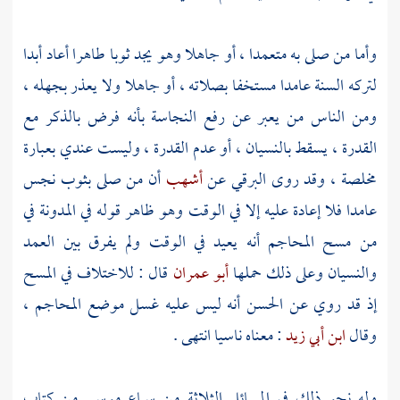
وأما من صلى به متعمدا ، أو جاهلا وهو يجد ثوبا طاهرا أعاد أبدا
لتركه السنة عامدا مستخفا بصلاته ، أو جاهلا ولا يعذر بجهله ،
ومن الناس من يعبر عن رفع النجاسة بأنه فرض بالذكر مع
القدرة ، يسقط بالنسيان ، أو عدم القدرة ، وليست عندي بعبارة
مخلصة ، وقد روى
البرقي
عن
أشهب
أن من صلى بثوب نجس
عامدا فلا إعادة عليه إلا في الوقت وهو ظاهر قوله في المدونة في
من مسح المحاجم أنه يعيد في الوقت ولم يفرق بين العمد
والنسيان وعلى ذلك حملها
أبو عمران
قال : للاختلاف في المسح
إذ قد روي عن
الحسن
أنه ليس عليه غسل موضع المحاجم ،
وقال
ابن أبي زيد
: معناه ناسيا انتهى .
وله نحو ذلك في المسائل الثلاثة من سماع
موسى
من كتاب