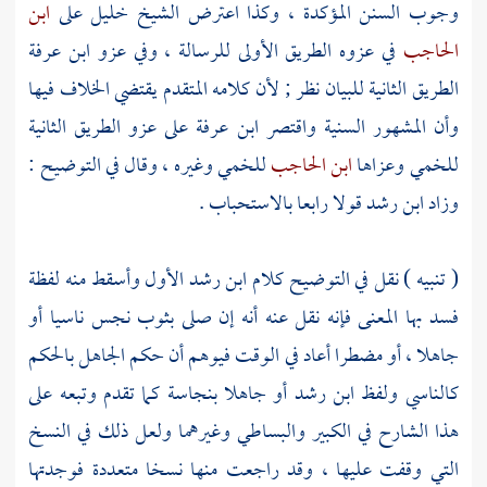
وجوب السنن المؤكدة ، وكذا اعترض الشيخ
خليل
على
ابن
الحاجب
في عزوه الطريق الأولى للرسالة ، وفي عزو
ابن عرفة
الطريق الثانية للبيان نظر ; لأن كلامه المتقدم يقتضي الخلاف فيها
وأن المشهور السنية واقتصر
ابن عرفة
على عزو الطريق الثانية
للخمي
وعزاها
ابن الحاجب
للخمي
وغيره ، وقال في التوضيح :
وزاد
ابن رشد
قولا رابعا بالاستحباب .
( تنبيه ) نقل في التوضيح كلام
ابن رشد
الأول وأسقط منه لفظة
فسد بها المعنى فإنه نقل عنه أنه إن صلى بثوب نجس ناسيا أو
جاهلا ، أو مضطرا أعاد في الوقت فيوهم أن حكم الجاهل بالحكم
كالناسي ولفظ
ابن رشد
أو جاهلا بنجاسة كما تقدم وتبعه على
هذا الشارح في الكبير
والبساطي
وغيرهما ولعل ذلك في النسخ
التي وقفت عليها ، وقد راجعت منها نسخا متعددة فوجدتها