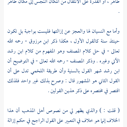
طاهر ، أو القدرة على الانتقال من المكان النجس إلى مكان طاهر
.
وأما مع النسيان لها والعجز عن إزالتها فليست بواجبة بل تكون
حينئذ سنة كالقول الأول ، هكذا ذكر
ابن مرزوق
- رحمه الله
تعالى - في حل كلام
المصنف
وهو المفهوم من كلام
ابن رشد
الآتي وغيره . وذكر
المصنف
- رحمه الله تعالى - في التوضيح أن
ابن رشد
شهر القول بالسنية وأن طريقة
اللخمي
تدل على أن
القول الثاني هو المشهور قال : وصرح بذلك غير واحد فلذلك
اقتصر في مختصره على ذكر هذين القولين .
(
قلت
: ) والذي يظهر لي من نصوص أهل المذهب أن هذا
الخلاف إنما هو خلاف في التعبير على القول الراجح في حكم إزالة