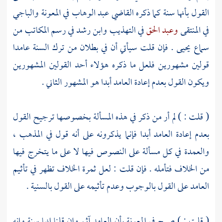
القول بأنها سنة كما ذكره القاضي
عبد الوهاب
في المعونة
والباجي
في المنتقى
وعبد الحق
في التهذيب
وابن رشد
في رسم المكاتب من
سماع
يحيى
. فإن قلت سيأتي أن في بطلان من ترك السنة عامدا
قولين مشهورين فلعل ما ذكره هؤلاء أحد القولين المشهورين
ويكون القول بعدم إعادة العامد أبدا هو المشهور الثاني .
(
قلت
: ) لم أر من ذكر في هذه المسألة بخصوصها ترجيح القول
بعدم إعادة العامد أبدا فإنما يذكرونه على أنه قول في المذهب ،
والعمدة في كل مسألة على النصوص فيها لا على ما يتخرج فيها
من الخلاف فتأمله . فإن قلت : لعل ثمرة الخلاف تظهر في تأثيم
العامد على القول بالوجوب وعدم تأثيمه على القول بالسنية .
(
قلت
: ) صرح في المعونة بأن العامد آثم وإن قلنا إنها سنة وإنه