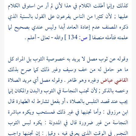
كذلك وإنما أطلت الكلام في هذا لأني لم أر من استوفى الكلام
عليها ; لأن كثيرا من الناس يفرعون على القول بالسنية الذي
ذكره
المصنف
عدم إعادة العامد أبدا وليس عندي بصحيح لما
علمته فتأمله منصفا
[
ص:
134 ]
والله - تعالى - أعلم .
وقوله عن ثوب مصل لا يريد به خصوصية الثوب بل المراد كل
ما هو حامل له من خف وسيف وغير ذلك كما صرح بذلك
القاضي عياض
وغيره وهو ظاهر . وقوله مصل أي مريد الصلاة
وخصه بالذكر ; لأن تجنب النجاسة في الثوب والبدن والمكان إنما
يجب عند قصد التلبس بالصلاة ، أو بفعل تشترط له الطهارة قال
ابن مرزوق
: وأما تجنبها في غير ذلك فمستحب ويكره مباشرة
النجاسة من غير ضرورة قال في المدونة : يكره لبس الثوب
النجس في الوقت الذي يعرق فيه ، وقيل : إن تجنبها واجب