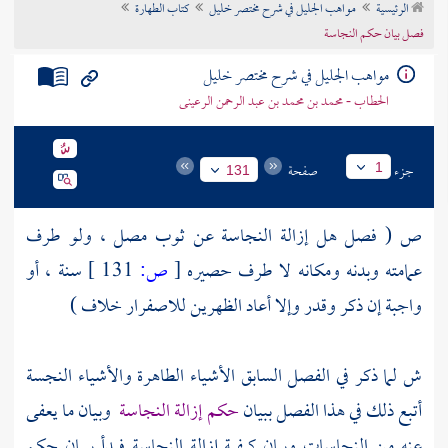
الرئيسية
مواهب الجليل في شرح مختصر خليل
كتاب الطهارة
تراجم الأعلام
فصل بيان حكم النجاسة
مواهب الجليل في شرح مختصر خليل
الحطاب - محمد بن محمد بن عبد الرحمن الرعينى
جزء
صفحة
1
131
ص ( فصل هل إزالة النجاسة عن ثوب مصل ، ولو طرف
عمامته وبدنه ومكانه لا طرف حصيره
[
ص:
131 ]
سنة ، أو
واجبة إن ذكر وقدر وإلا أعاد الظهرين للاصفرار خلاف )
ش لما ذكر في الفصل السابق الأشياء الطاهرة والأشياء النجسة
أتبع ذلك في هذا الفصل ببيان
حكم إزالة النجاسة
وبيان ما يعفى
عنه من النجاسات وبيان كيفية إزالة النجاسة فبدأ ببيان حكم