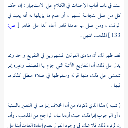
سند
في باب آداب الإحداث في الكلام على الاستجمار : إن حكم
كل من صلى بنجاسة لسهو ، أو عدم ما يزيلها به أنه يعيد في
الوقت ، ومن صلى بها عامدا قادرا أعاد أبدا على ظاهر
[
ص:
133 ]
المذهب انتهى .
فقد ظهر لك أن مؤدى القولين المشهورين في التفريع واحد ومما
يدل على ذلك أن التفاريع الآتية التي جزم بها
المصنف
وغيره إنما
تتمشى على ذلك منها قوله وسقوطها في صلاة مبطل كذكرها
فيها .
( تنبيه ) هذا الذي ذكرناه من أن الخلاف إنما هو في التعبير بالسنية
، أو الوجوب إنما ذلك حيث أردنا بيان الراجح من المذهب . وأما
إن لم نرد ذلك فلا شك في وجود القول بعدم إعادة العامد أبدا على