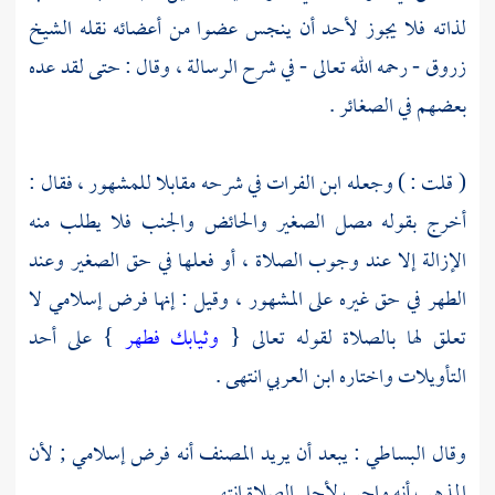
لذاته فلا يجوز لأحد أن ينجس عضوا من أعضائه نقله الشيخ
زروق
- رحمه الله تعالى - في شرح الرسالة ، وقال : حتى لقد عده
بعضهم في الصغائر .
(
قلت
: ) وجعله
ابن الفرات
في شرحه مقابلا للمشهور ، فقال :
أخرج بقوله مصل الصغير والحائض والجنب فلا يطلب منه
الإزالة إلا عند وجوب الصلاة ، أو فعلها في حق الصغير وعند
الطهر في حق غيره على المشهور ، وقيل : إنها فرض إسلامي لا
تعلق لها بالصلاة لقوله تعالى {
وثيابك فطهر
} على أحد
التأويلات واختاره
ابن العربي
انتهى .
وقال
البساطي
: يبعد أن يريد
المصنف
أنه فرض إسلامي ; لأن
المذهب أنه واجب لأجل الصلاة انتهى .