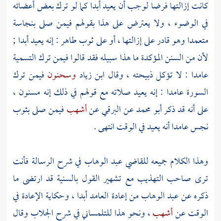
كانت إزالتها فرضا لوجب أن يعيد أبدا كما لو ترك بعض أعضائه
في الوضوء ، ولا يعترض على هذا بقولهم فيمن صلى بنجاسة
متعمدا وهو قادر على إزالتها ، أو على ثوب طاهر : إنه يعيد أبدا ;
لأن من السنن المؤكدة ما هذا سبيله فقد قالوا فيمن ترك التسمية
عامدا : لا تؤكل ذبيحته ، وقال
ابن زياد
وسحنون
فيمن ترك
السورة عامدا : إنه يعيد صلاته مع قولهم في ذلك إنه مسنون ،
على أنه قد ذكر
أبو محمد
عن
البرقي
عن
أشهب
فيمن صلى بثوب
نجس عامدا أنه يعيد في الوقت انتهى .
وهذا الكلام جميعه للقاضي
عبد الوهاب
في شرح الرسالة فأنت
ترى صاحب التهذيب مع تشهير القول بالسنية قد ارتضى ما
ذكره عن
عبد الوهاب
من إعادة العامد أبدا ، وحكاية الإعادة في
الوقت عن
أشهب
، ونحو هذا
للتلمساني
في شرح
الجلاب
وقال