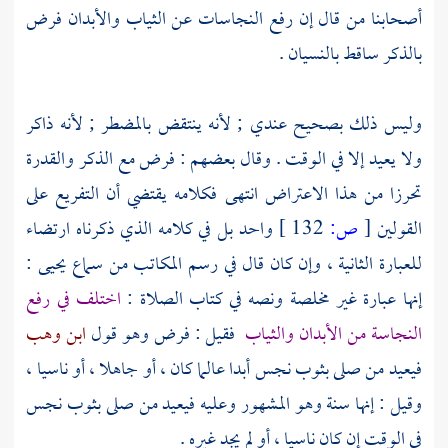
أصحابنا من قال إن رفع النجاسات عن الثياب والأبدان فرض
بالذكر ساقط بالنسيان .
وليس ذلك بصحيح عندي ; لأنه ينتقض بالمضطر ; لأنه ذاكر
ولا يعيد إلا في الوقت . وقال بعضهم : فرض مع الذكر والقدرة
تحرزا من هذا الاعتراض انتهى فكلامه يقتضي أن التفريع على
القولين
[
ص:
132 ]
واحد بل في كلامه الذي ذكرناه ارتضاء
للعبارة الثانية ، وإن كان قال في رسم المكاتب من سماع
يحيى
:
إنها عبارة غير مخلصة ونصه في كتاب الصلاة :
اختلف في رفع
النجاسة من الأبدان والثياب
فقيل : فرض وهو قول
ابن وهب
فيعيد من صلى بثوب نجس أبدا عالما كان ، أو جاهلا ، أو ناسيا ،
وقيل : إنها سنة وهو المشهور وعليه فيعيد من صلى بثوب نجس
في الوقت إن كان ناسيا ، أو لم يجد غيره .