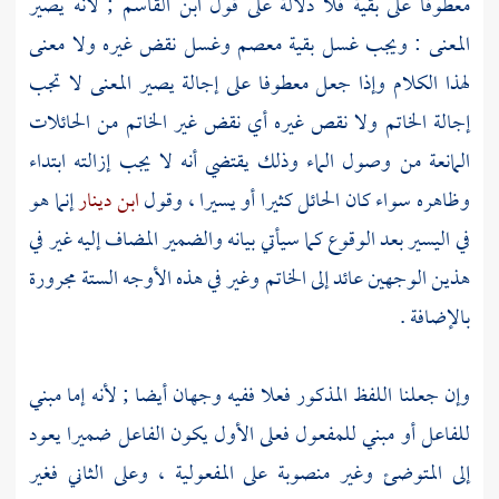
معطوفا على بقية فلا دلالة على قول
ابن القاسم
; لأنه يصير
المعنى : ويجب غسل بقية معصم وغسل نقض غيره ولا معنى
لهذا الكلام وإذا جعل معطوفا على إجالة يصير المعنى لا تجب
إجالة الخاتم ولا نقص غيره أي نقض غير الخاتم من الحائلات
المانعة من وصول الماء وذلك يقتضي أنه لا يجب إزالته ابتداء
وظاهره سواء كان الحائل كثيرا أو يسيرا ، وقول
ابن دينار
إنما هو
في اليسير بعد الوقوع كما سيأتي بيانه والضمير المضاف إليه غير في
هذين الوجهين عائد إلى الخاتم وغير في هذه الأوجه الستة مجرورة
بالإضافة .
وإن جعلنا اللفظ المذكور فعلا ففيه وجهان أيضا ; لأنه إما مبني
للفاعل أو مبني للمفعول فعلى الأول يكون الفاعل ضميرا يعود
إلى المتوضئ وغير منصوبة على المفعولية ، وعلى الثاني فغير