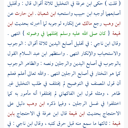
(
قلت
) حكى
ابن عرفة
في التخليل ثلاثة أقوال قال : وتخليل
أصابعهما أوجبه
ابن حبيب
واستحبه
ابن شعبان
.
ابن حارث
عن
ابن وهب
رجع
مالك
عن إنكاره لوجوبه لما أخبرته بحديث
ابن
لهيعة
{
كان صلى الله عليه وسلم يخللهما في وضوئه
} انتهى .
وقال
ابن ناجي
: في تخليل أصابع اليدين ثلاثة أقوال : الوجوب
والاستحباب والإنكار انتهى . واستظهر
ابن عبد السلام
القول
بالوجوب في أصابع اليدين والرجلين ونصه : والظاهر الوجوب
كما هو المختار في أصابع الرجلين انتهى . والله تعالى أعلم فعلم
أن قول
المصنف
في التوضيح لم يختلف في طلب التخليل غير
ظاهر ، ومثله قول
ابن الفاكهاني
لم يختلفوا أنه مأمور به كما
اختلفوا في غسل الرجلين ، وفيما ذكره
ابن وهب
دليل على
الاحتجاج بحديث
ابن لهيعة
قال
ابن عرفة
في الاحتجاج
بابن
لهيعة
: ثالثها ما سمع منه قبل حرق كتبه ، وقال
ابن ناجي
: في