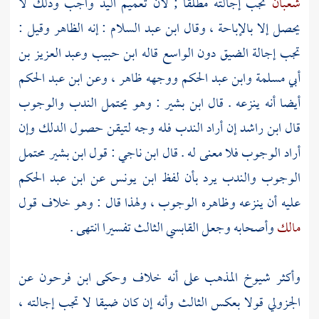
شعبان
تجب إجالته مطلقا ; لأن تعميم اليد واجب وذلك لا
يحصل إلا بالإباحة ، وقال
ابن عبد السلام
: إنه الظاهر وقيل :
تجب إجالة الضيق دون الواسع قاله
ابن حبيب
وعبد العزيز بن
أبي مسلمة
وابن عبد الحكم
ووجهه ظاهر ، وعن
ابن عبد الحكم
أيضا أنه ينزعه . قال
ابن بشير
: وهو يحتمل الندب والوجوب
قال
ابن راشد
إن أراد الندب فله وجه لتيقن حصول الدلك وإن
أراد الوجوب فلا معنى له . قال
ابن ناجي
: قول
ابن بشير
محتمل
الوجوب والندب يرد بأن لفظ
ابن يونس
عن
ابن عبد الحكم
عليه أن ينزعه وظاهره الوجوب ، ولهذا قال : وهو خلاف قول
مالك
وأصحابه وجعل
القابسي
الثالث تفسيرا انتهى .
وأكثر شيوخ المذهب على أنه خلاف وحكى
ابن فرحون
عن
الجزولي
قولا بعكس الثالث وأنه إن كان ضيقا لا تجب إجالته ،