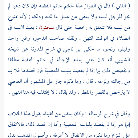
( الثاني ) قال في الطراز هذا حكم خاتم الفضة فإن كان ذهبا لم
يجز للرجل لبسه ولا يعفى عن غسل ما تحته ودلكه ; لأنه ممنوع
من لبسه فلا تتعلق به رخصة حتى قال
سحنون
: يعيد لابسه في
الصلاة في الوقت انتهى . ونقله صاحب الذخيرة وغير واحد
وقبلوه ونحوه ما حكى
ابن ناجي
في شرح المدونة عن شيخه
الشبيبي
أنه كان يفتي بعدم الإجالة في خاتم الفضة مطلقا
ويخصص ذلك بما إذا لم يقصد بلبسه المعصية فإن قصدها فلا بد
من إجالته ونزعه . قال : وما ذكره جار على المشهور أن العاصي
لا يترخص بالقصر والفطر ، وقد يقال : لا يختلف فيه هنا انتهى .
وقال في شرح الرسالة : وكان بعض من لقيناه يقول هذا الخلاف
إنما هو إذا لم يقصد بلباسه المعصية وأما إن قصد ذلك فالاتفاق
على النزع وما ذكره من الاتفاق لا أعرفه ، وأصول المذهب تدل