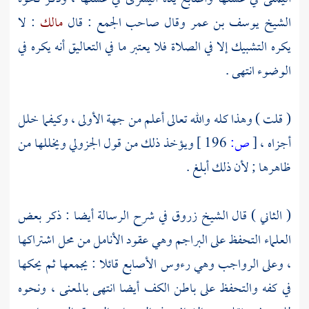
الشيخ
يوسف بن عمر
وقال صاحب الجمع : قال
مالك
: لا
يكره التشبيك إلا في الصلاة فلا يعتبر ما في التعاليق أنه يكره في
الوضوء انتهى .
(
قلت
) وهذا كله والله تعالى أعلم من جهة الأولى ، وكيفما خلل
أجزاه ،
[
ص:
196 ]
ويؤخذ ذلك من قول
الجزولي
ويخللها من
ظاهرها ; لأن ذلك أبلغ .
( الثاني ) قال الشيخ
زروق
في شرح الرسالة أيضا : ذكر بعض
العلماء التحفظ على البراجم وهي عقود الأنامل من محل اشتراكها
، وعلى الرواجب وهي رءوس الأصابع قائلا : يجمعها ثم يحكها
في كفه والتحفظ على باطن الكف أيضا انتهى بالمعنى ، ونحوه