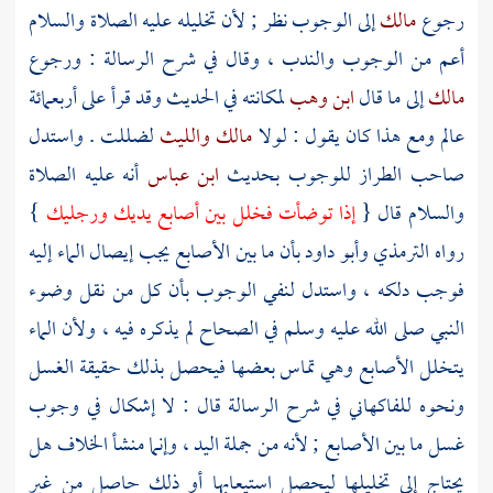
رجوع
مالك
إلى الوجوب نظر ; لأن تخليله عليه الصلاة والسلام
أعم من الوجوب والندب ، وقال في شرح الرسالة : ورجوع
مالك
إلى ما قال
ابن وهب
لمكانته في الحديث وقد قرأ على أربعمائة
عالم ومع هذا كان يقول : لولا
مالك
والليث
لضللت . واستدل
صاحب الطراز للوجوب بحديث
ابن عباس
أنه عليه الصلاة
والسلام قال {
إذا توضأت فخلل بين أصابع يديك ورجليك
}
رواه
الترمذي
وأبو داود
بأن ما بين الأصابع يجب إيصال الماء إليه
فوجب دلكه ، واستدل لنفي الوجوب بأن كل من نقل وضوء
النبي صلى الله عليه وسلم في الصحاح لم يذكره فيه ، ولأن الماء
يتخلل الأصابع وهي تماس بعضها فيحصل بذلك حقيقة الغسل
ونحوه
للفاكهاني
في شرح الرسالة قال : لا إشكال في وجوب
غسل ما بين الأصابع ; لأنه من جملة اليد ، وإنما منشأ الخلاف هل
يحتاج إلى تخليلها ليحصل استيعابها أو ذلك حاصل من غير