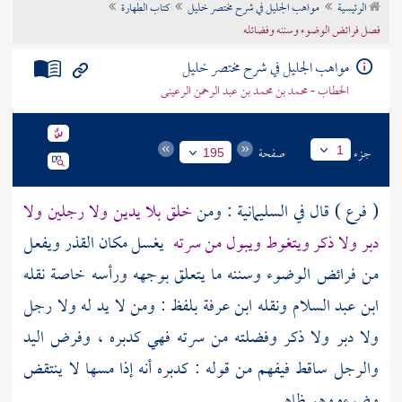
الرئيسية
مواهب الجليل في شرح مختصر خليل
كتاب الطهارة
تراجم الأعلام
فصل فرائض الوضوء وسننه وفضائله
مواهب الجليل في شرح مختصر خليل
الحطاب - محمد بن محمد بن عبد الرحمن الرعينى
جزء
صفحة
1
195
( فرع ) قال في السليمانية : ومن
خلق بلا يدين ولا رجلين ولا
دبر ولا ذكر ويتغوط ويبول من سرته
يغسل مكان القذر ويفعل
من فرائض الوضوء وسننه ما يتعلق بوجهه ورأسه خاصة نقله
ابن عبد السلام
ونقله
ابن عرفة
بلفظ : ومن لا يد له ولا رجل
ولا دبر ولا ذكر وفضلته من سرته فهي كدبره ، وفرض اليد
والرجل ساقط فيفهم من قوله : كدبره أنه إذا مسها لا ينتقض
وضوءه وهو ظاهر .