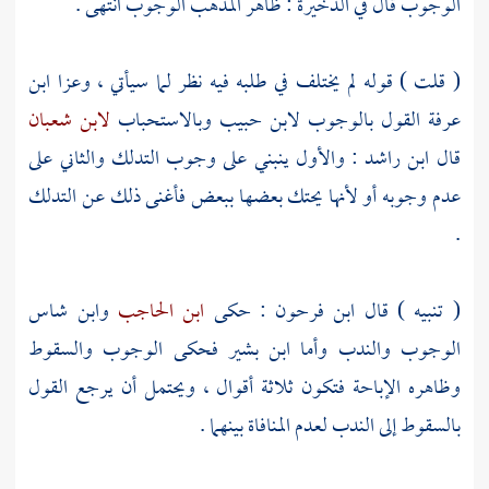
الوجوب قال في الذخيرة : ظاهر المذهب الوجوب انتهى .
(
قلت
) قوله لم يختلف في طلبه فيه نظر لما سيأتي ، وعزا
ابن
عرفة
القول بالوجوب
لابن حبيب
وبالاستحباب
لابن شعبان
قال
ابن راشد
: والأول ينبني على وجوب التدلك والثاني على
عدم وجوبه أو لأنها يحتك بعضها ببعض فأغنى ذلك عن التدلك
.
( تنبيه ) قال
ابن فرحون
: حكى
ابن الحاجب
وابن شاس
الوجوب والندب وأما
ابن بشير
فحكى الوجوب والسقوط
وظاهره الإباحة فتكون ثلاثة أقوال ، ويحتمل أن يرجع القول
بالسقوط إلى الندب لعدم المنافاة بينهما .