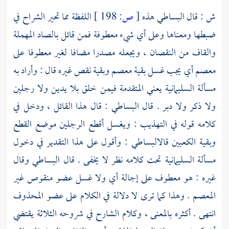
ش : قال
البساطي
هذه
[
ص:
198 ]
اللفظة مما تحير الشراح في
ضبطها ومعناها وعلى أي شيء معطوفة فمن قائل بالصاد المهملة
والقاف من النقصان ، ويجعله مصدرا مضافا لغير معطوفا على
معصم أي يجب غسل بقية معصم وبقية نقص غيره قال : وأراد به
مسألة السليمانية يعني المتقدمة فيمن خلق بلا يدين ولا رجلين
ولا ذكر ولا دبر . قال
البساطي
: قال هذا القائل ، ودخل في
كلامه قوله في التهذيب : ويغسل أقطع الرجلين موضع القطع
وبقية الكعبين قال
البساطي
: وأقول على هذا التقدير في دخول
مسألة السليمانية تحت كلامه نظر لا يخفى . قال
البساطي
وقال
غيره : هو معطوف على إجالة أي ولا غسل عضو منقوص غير
المعصم . وهذا كما ترى لا دلالة في الكلام على عضو المحذوف
انتهى . أكثره بالمعنى ، وكلام الشارح في شروحه الثلاثة يقتضي