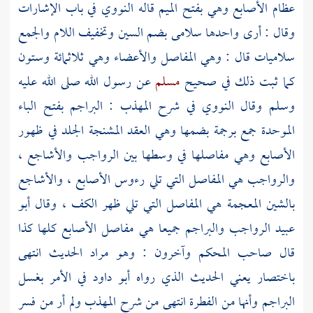
عظام الأصابع وهي بفتح الميم قاله
النووي
في باب الإشارات
وقال : أرى واحدها سلامى بضم السين وتخفيف اللام والجمع
سلاميات قال : وهي المفاصل والأعضاء وهي ثلاثمائة وستون
كما ثبت ذلك في صحيح
مسلم
عن رسول الله صلى الله عليه
وسلم وقال
النووي
في شرح المهذب : البراجم بفتح الباء
الموحدة جمع برجمة بضمها وهي العقد المشنجة الجلد في ظهور
الأصابع وهي مفاصلها في وسطها بين الرواجب والأشاجع ،
والرواجب هي المفاصل التي تلي رءوس الأصابع ، والأشاجع
بالشين المعجمة هي المفاصل التي تلي ظهر الكف ، وقال
أبو
عبيد
الرواجب والبراجم جميعا هي مفاصل الأصابع كلها كذا
قال صاحب المحكم وآخرون : وهو مراد الحديث انتهى
باختصار يعني الحديث الذي رواه
أبو داود
في الأمر بغسل
البراجم وأنها من الفطرة انتهى من شرح المهذب ولم أر من فسر