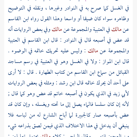
في الغسل كما صرح به في النوادر وغيرها ، ونقله في التوضيح
وظاهره سواء كان ضيقا أو واسعا وهذا القول رواه
ابن القاسم
عن
مالك
في العتبية والمجموعة عن
مالك
وفي بعض الروايات أنه
قد عض في أصبعه قال في النوادر : قال
ابن القاسم
في العتبية
والمجموعة عن
مالك
: وليس عليه تحريك خاتمه في الوضوء .
قال
ابن المواز
: ولا في الغسل وهو في العتبية في رسم مساجد
القبائل من سماع
ابن القاسم
من كتاب الطهارة . قال : لا أرى
على أحد أن يحرك خاتمه قال
ابن رشد
: ومثله في بعض الروايات
لأبي زيد
في الذي يكون في أصبعه خاتم قد عض وهو كما قال ;
لأنه إن كان سلسا فالماء يصل إلى ما تحته ويغسله ، وإن كان قد
عض بأصبعه صار كالجبيرة لما أباح الشارع له من لباسه فلا
ينبغي أن يدخل في هذا الاختلاف الذي فيمن لصق بذراعه شيء
من العجين انتهى . وقال
الباجي
: كلام
مالك
يحتمل تعليلين :