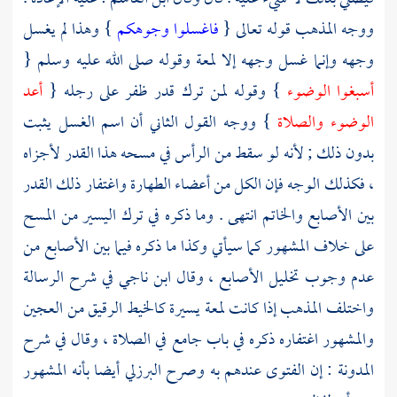
ووجه المذهب قوله تعالى {
فاغسلوا وجوهكم
} وهذا لم يغسل
وجهه وإنما غسل وجهه إلا لمعة وقوله صلى الله عليه وسلم {
أسبغوا الوضوء
} وقوله لمن ترك قدر ظفر على رجله {
أعد
الوضوء والصلاة
} ووجه القول الثاني أن اسم الغسل يثبت
بدون ذلك ; لأنه لو سقط من الرأس في مسحه هذا القدر لأجزاه
، فكذلك الوجه فإن الكل من أعضاء الطهارة واغتفار ذلك القدر
بين الأصابع والخاتم انتهى . وما ذكره في ترك اليسير من المسح
على خلاف المشهور كما سيأتي وكذا ما ذكره فيما بين الأصابع من
عدم وجوب تخليل الأصابع ، وقال
ابن ناجي
في شرح الرسالة
واختلف المذهب إذا كانت لمعة يسيرة كالخيط الرقيق من العجين
والمشهور اغتفاره ذكره في باب جامع في الصلاة ، وقال في شرح
المدونة : إن الفتوى عندهم به وصرح
البرزلي
أيضا بأنه المشهور