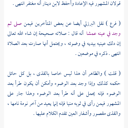
قولان المشهور فيه الإعادة وأحفظ
لابن دينار
أنه مغتفر انتهى .
( فرع ) نقل
البرزلي
أيضا عن بعض المتأخرين فيمن
صلى ثم
وجد في عينه عمشا
أنه قال : صلاته صحيحة إن شاء الله تعالى
إن دلك عينيه بيديه في وضوئه ، ويحتمل أنها صارت بعد الصلاة
انتهى . ذكره في موضعين .
(
قلت
) والظاهر أن هذا ليس خاصا بالقذى ، بل كل حائل
حكمه كذلك وإذا وجد بعد الوضوء وأمكن أن يكون طرأ بعد
الوضوء فإنه يحمل على أنه طرأ بعد الوضوء وهذا جار على
المشهور فيمن رأى في ثوبه منيا فإنه إنما يعيد من آخر نومة نامها ،
والقذى مقصور وأشفار العين تقدم الكلام عليها .