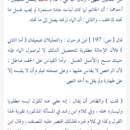
أحدهما : أن الخاتم لما كان لباسه عادة مستمرة لم يجب غسل ما
تحته كالخف ، والثاني : أن الماء لرقته يصل إلى ما تحته .
قال
[
ص:
197 ]
ابن فرحون
: والتعليلان ضعيفان ( أما الثاني
) فلأن الإجالة مطلوبة لتحصيل الدلك لا لوصول الماء فإنه
حينئذ مسح والأصل الغسل . وأما القياس على الخف فباطل ;
لأن الرخص لا يقاس عليها ، وعلى صحته فيلزم أن لا يلبسه إلا
على طهارة ولم يقل به أحد انتهى .
(
قلت
) والظاهر أن يقال : إنه عفي عنه لكون لبسه مطلوبا
وليسارة محله ، وفي كلام
ابن رشد
في المسألة المذكورة تقوية لهذا
القول وكذا في كلام غيره فلذلك اقتصر عليه
المصنف
، وقال
ابن