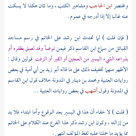
ومختصر
ابن الحاجب
ومشاهير الكتب ، وما كان هكذا لا يسكت
عنه غالبا إلا إذا أدرجه في عموم .
( فإن قلت ) لما تحدث
ابن رشد
على الخاتم في رسم مساجد
القبائل من سماع
ابن القاسم
ذكر فيمن
توضأ وقد لصق بظفره أو
بذراعه الشيء اليسير من العجين أو القير أو الزفت
قولين وقال :
الأظهر منهما تخفيف ذلك على ما قاله
أبو زيد بن أبي أمية
في بعض
روايات العتبية
ومحمد بن دينار
في المدونة خلاف قول
ابن القاسم
في المدونة وقول
أشهب
في بعض روايات العتبية . .
(
قلت
) لا خفاء أن هذا في اليسير بعد الوقوع وأما ابتداء فلا بد
من إزالته ، وكون
ابن رشد
ذكر هذا الفرع عند الكلام على الخاتم
مما يؤيد ما حملنا عليه لفظ
المؤلف
انتهى .