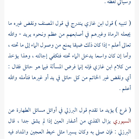
وسيأتي لفظه .
( تنبيه ) قول
ابن غازي
يندرج في قول
المصنف
ونقض غيره ما
يجعله الرماة وغيرهم في أصابعهم من عظم ونحوه يريد - والله
تعالى أعلم - إذا كان ذلك ضيقا يمنع من وصول الماء إلى ما تحته ،
وأما إن كان واسعا يدخل الماء تحته فتكفي إجالته ، وهذا يؤخذ
من كلام
ابن غازي
فإنه إنما فرض المسألة فيما هو حائل فقال :
أي ونقض غير الخاتم من كل حائل في يد أو غيرها فتأمله والله
أعلم .
( فرع ) يؤيد ما تقدم قول
البرزلي
في أوائل مسائل الطهارة عن
السيوري
يزال القذي من أشفار العين إذا لم يشق جدا ، قال
البرزلي
: فإن صلى به وكان يسيرا مثل خيط العجين والمداد فيه