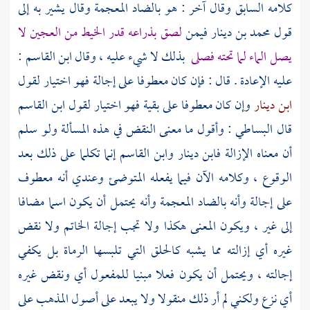
كلامه السابق وقال آخر : هو بالضاد المعجمة وقال يشير به إلى
قول
محمد بن دينار
فيمن
لصق بذراعه قدر الخيط من العجين لا
يصل الماء لما تحته فصلى
بذلك لا شيء عليه ، وقال
ابن القاسم
:
عليه الإعادة . قال : فإن كان معطوفا على إجالة فهو اختيار لقول
ابن دينار
وإن كان معطوفا على بقية فهو اختيار لقول
ابن القاسم
قال
البساطي
: وأقول ما معنى النقض في هذه المسألة ولو سلم
أن معناه الإزالة
فابن دينار
وابن القاسم
إنما تكلما على ذلك بعد
الوقوع ، وكلامه الآن فيما يفعله المتوضئ وعندي أنه معطوف
على إجالة وأنه بالضاد المعجمة وأنه يحتمل أن يكون اسما مضافا
إلى غير ، ويكون المعنى هكذا ولا تجب إجالة الخاتم ولا نقض
غيره أي إزالته مما يشبه كالحلق التي تلبسها الرماة بل يكفي
إجالته ، ويحتمل أن يكون فعلا مبنيا للمفعول أي ونقض غيره
أي نزع ولكني لم أر ذلك منقولا ولا يبعد على أصول المذهب على