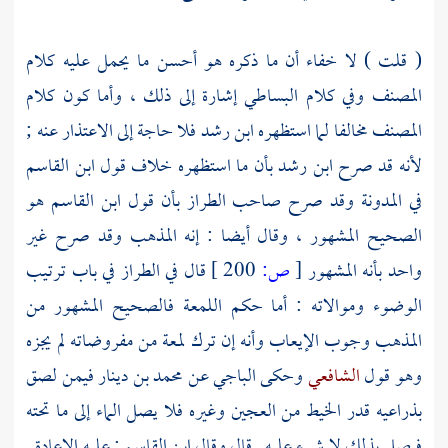
(
قلت
) لا خفاء أن ما ذكره هو أحسن ما يحمل عليه كلام
المصنف
وفي كلام
البساطي
إشارة إلى ذلك ، وأما كون كلام
المصنف
مخالفا لما استظهره
ابن رشد
فلا حاجة إلى الاعتذار عنه ;
لأنه قد صرح
ابن رشد
بأن ما استظهره خلاف قول
ابن القاسم
في المدونة وقد صرح صاحب الطراز بأن قول
ابن القاسم
هو
الصحيح المشهور ، وقال أيضا : إنه المذهب وقد صرح غير
واحد بأنه المشهور
[
ص:
200 ]
قال في الطراز في باب ترتيب
الوضوء وموالاته : أما حكم اللمعة فالصحيح المشهور من
المذهب وجوب الإيعاب وأنه إن ترك لمعة من مفروضاته لم يجزه
وهو قول
الشافعي
وحكى
الباجي
عن
محمد بن دينار
فيمن لصق
بذراعيه قدر الخيط من العجين وغيره فلا يصل الماء إلى ما تحته
فيصلي بذلك لا شيء عليه . قال وقال
ابن القاسم
: عليه الإعادة .