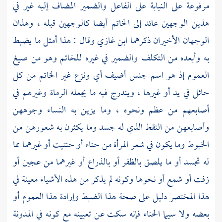
مرفوعة على النيابة على الفاعل والضمير المضاف إليه غير في
هذين الوجهين عائد إلى الخاتم أيضا كالوجهين قبله ، وهذان
الوجهان الأخيران ذكرهما
ابن غازي
وقال : هذا أمثل ما يضبط
به وأبعده من التكلف والضمير في غيره للخاتم وهو من صيغ
العموم إذ هو اسم جنس أضيف أي ونزع غير الخاتم من كل
حائل في يد أو غيرها ، ويندرج فيه ما يجعله الرماة وغيرهم في
أصابعهم من عظم ونحوه ، وما يزين به النساء وجوههن
وأصابعهن من النقط الذي له جسد وما يكثرن به شعورهن من
الخيوط وما يكون في شعر المرأة من حناء أو حنتيت أو غيرهما مما
له تجسد أو ما يلصق بالظفر أو بالذراع أو غيرهما من عجين أو
زفت أو شمع أو نحوها وكونه لم يذكر من هذه الأشياء معينة في
هذا المختصر دليل على صحة هذا الضبط وإرادة هذا العموم أو
بعضه ولا سيما الحناء فإنه سكت عن تعيينه مع كونه في المدونة