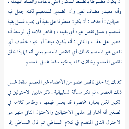
أن يكون مضبوطا بالضبط المذكور أعني بالقاف والصاد المهملة ،
وأنه مصدر مضاف لغير وأن الضمير للمعصم لكنه جعل فيه
احتمالين : أحدهما : أن يكون معطوفا على بقية أي يجب غسل بقية
المعصم وغسل نقص غيره أي بقيته ، وظاهر كلامه في الوسط أنه
اقتصر على هذا ، والثاني : أنه يكون مبتدأ أو خبره محذوف أي
نقص غير المعصم كذلك أي كنقص المعصم يعني أنه كما إذا خلق
ناقص المعصم وخلقت كفه بمنكبه سقط غسل المعصم .
كذلك إذا خلق ناقص عضو من الأعضاء غير المعصم سقط غسل
ذلك العضو ، ثم ذكر مسألة السليمانية . ذكر هذين الاحتمالين في
الكبير لكن بعبارة مختصرة قد يعسر فهمها ، وظاهر كلامه في
الصغير أنه أشار إلى هذين الاحتمالين والاحتمال الثاني منهما هو
الاحتمال الثاني المتقدم في كلام
البساطي
ثم قال
البساطي
إثر