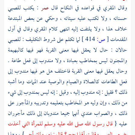
وقال
المقري
في قواعده في النكاح قال
عمر
: يكتب للصبي
حسناته ، ولا تكتب عليه سيئاته ، وحكي عن بعض المبتدعة
خلاف هذا ، ولا يلتفت إليه انتهى كلام
المقري
وقال في أول
المقدمات
[
ص:
414 ]
لما تكلم على شروط التكليف : للصبي
حالان : حال لا يعقل فيها معنى القربة فهو فيها كالبهيمة
والمجنون ليس بمخاطب بعبادة ، ولا مندوب إلى فعل طاعة .
وحال يعقل فيها معنى القربة فاختلف هل هو فيها مندوب إلى
فعل الطاعات كالصلاة والصيام والوصية عند الممات وما أشبه
ذلك ؟ فقيل : إنه مندوب إليه ، وقيل : إنه ليس بمندوب إلى شيء
من ذلك ، وإن وليه هو المخاطب بتعليمه وتدريبه والمأجور على
ذلك ، والصواب عندي أنهما جميعا مندوبان إلى ذلك مأجوران
عليه {
قال رسول الله صلى الله عليه وسلم للمرأة التي أخذت
بضبعي الصبي وقالت ألهذا حج ؟ قال : نعم ولك أجر
} ، وهذا