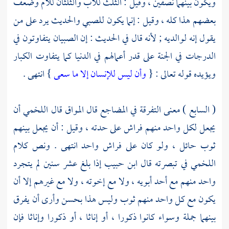
ويكون بينهما نصفين ، وقيل : الثلث للأب والثلثان للأم وضعف
بعضهم هذا كله ، وقيل : إنما يكون للصبي والحديث يرد على من
يقول إنه لوالديه ; لأنه قال في الحديث : إن الصبيان يتفاوتون في
الدرجات في الجنة على قدر أعمالهم في الدنيا كما يتفاوت الكبار
ويؤيده قوله تعالى : {
وأن ليس للإنسان إلا ما سعى
} انتهى .
( السابع ) معنى التفرقة في المضاجع قال
المواق
قال
اللخمي
أن
يجعل لكل واحد منهم فراش على حدته ، وقيل : أن يجعل بينهم
ثوب حائل ، ولو كان على فراش واحد انتهى . ونص كلام
اللخمي
في تبصرته قال
ابن حبيب
إذا بلغ عشر سنين لم يتجرد
واحد منهم مع أحد أبويه ، ولا مع إخوته ، ولا مع غيرهم إلا أن
يكون مع كل واحد منهم ثوب وليس هذا بحسن وأرى أن يفرق
بينهما جملة وسواء كانوا ذكورا ، أو إناثا ، أو ذكورا وإناثا فإن