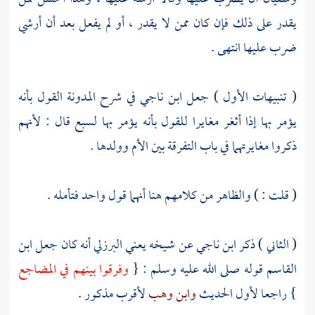
يقدر على ذلك فإن كان ممن لا يقدر ، أو لم يفعل بعد أن أرشي
ضرب عليها انتهى .
( تنبيهات الأول ) جعل
ابن ناجي
في شرح المدونة القول بأنه
يؤمر بها إذا أثغر مغايرا للقول بأنه يؤمر بها لسبع قال : لأنهم
ذكروا مغايرتهما في باب التفرقة بين الأم وولدها .
( قلت : ) والظاهر من كلامهم هنا أنهما قول واحد فتأمله .
( الثاني ) ذكر
ابن ناجي
عن شيخه يعني
البرزلي
أنه كان جعل
ابن
القاسم
قوله صلى الله عليه وسلم : {
وفرقوا بينهم في المضاجع
} راجعا لأول الحديث
وابن وهب
لأقرب مذكور .