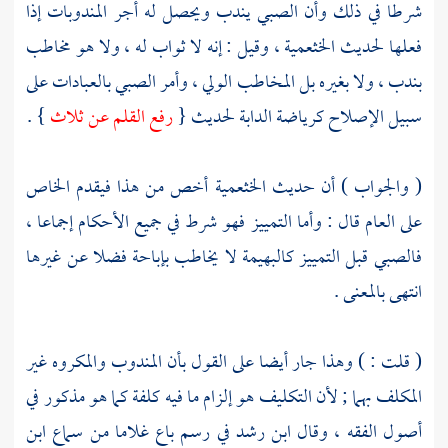
شرطا في ذلك وأن الصبي يندب ويحصل له أجر المندوبات إذا
فعلها لحديث
الخثعمية
، وقيل : إنه لا ثواب له ، ولا هو مخاطب
بندب ، ولا بغيره بل المخاطب الولي ، وأمر الصبي بالعبادات على
سبيل الإصلاح كرياضة الدابة لحديث {
رفع القلم عن ثلاث
} .
( والجواب ) أن حديث
الخثعمية
أخص من هذا فيقدم الخاص
على العام قال : وأما التمييز فهو شرط في جميع الأحكام إجماعا ،
فالصبي قبل التمييز كالبهيمة لا يخاطب بإباحة فضلا عن غيرها
انتهى بالمعنى .
( قلت : ) وهذا جار أيضا على القول بأن المندوب والمكروه غير
المكلف بهما ; لأن التكليف هو إلزام ما فيه كلفة كما هو مذكور في
أصول الفقه ، وقال
ابن رشد
في رسم باع غلاما من سماع
ابن