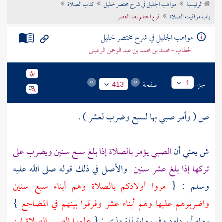
الرئيسية
مواهب الجليل في شرح مختصر خليل
كتاب الصلاة
تراجم الأعلام
باب مواقيت الصلاة
فرع احتلم بعد العصر
مواهب الجليل في شرح مختصر خليل
الحطاب - محمد بن محمد بن عبد الرحمن الرعينى
جزء
صفحة
1
413
ص ( وأمر صبي بها لسبع وضرب لعشر ) .
ش يعني أن
الصبي يؤمر بالصلاة إذا بلغ سبع سنين ويضرب على
تركها إذا بلغ عشر سنين
والأصل في ذلك قوله صلى الله عليه
وسلم : {
مروا أولادكم بالصلاة وهم أبناء سبع سنين
واضربوهم عليها وهم أبناء عشر وفرقوا بينهم في المضاجع
}
رواه
أبو داود
وفي رواية
للترمذي
: {
علموا الصبي الصلاة ابن