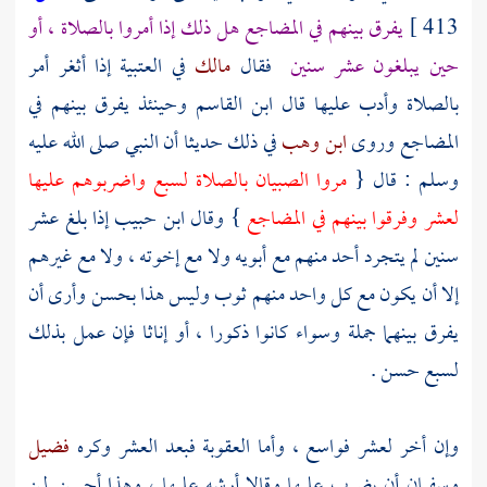
413 ]
يفرق بينهم في المضاجع هل ذلك إذا أمروا بالصلاة ، أو
حين يبلغون عشر سنين
فقال
مالك
في العتبية إذا أثغر أمر
بالصلاة وأدب عليها قال
ابن القاسم
وحينئذ يفرق بينهم في
المضاجع وروى
ابن وهب
في ذلك حديثا أن النبي صلى الله عليه
وسلم : قال {
مروا الصبيان بالصلاة لسبع واضربوهم عليها
لعشر وفرقوا بينهم في المضاجع
} وقال
ابن حبيب
إذا بلغ عشر
سنين لم يتجرد أحد منهم مع أبويه ولا مع إخوته ، ولا مع غيرهم
إلا أن يكون مع كل واحد منهم ثوب وليس هذا بحسن وأرى أن
يفرق بينهما جملة وسواء كانوا ذكورا ، أو إناثا فإن عمل بذلك
لسبع حسن .
وإن أخر لعشر فواسع ، وأما العقوبة فبعد العشر وكره
فضيل
وسفيان
أن يضرب عليها وقالا أرشه عليها ، وهذا أحسن لمن