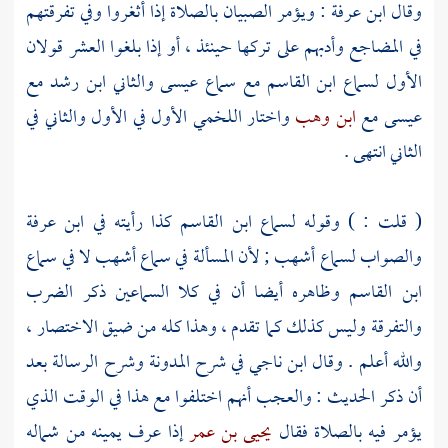
وقال
ابن عرفة
: ويؤمر الصبيان بالصلاة إذا أثغروا وفي تفرقتهم
في المضاجع وأدبهم على تركها حينئذ ، أو إذا بلغوا العشر قولان
الأول لسماع
ابن القاسم
مع سماع
عيسى
والثاني
ابن رشد
مع
عيسى
مع
ابن وهب
واختار
اللخمي
الأول في الأول والثاني في
الثاني انتهى .
( قلت : ) وقوله لسماع
ابن القاسم
كذا رأيته في
ابن عرفة
والصواب لسماع
أشهب
; لأن المسألة في سماع
أشهب
لا في سماع
ابن القاسم
وظاهره أيضا أن في كلا السماعين ذكر الضرب
والتفرقة وليس كذلك كما تقدم ، وهذا كله من ضيق الاختصار ،
والله أعلم . وقال
ابن ناجي
في شرح المدونة وشرح الرسالة بعد
أن ذكر الحديث : والعجب أنهم اختلفوا مع هذا في الوقت الذي
يؤمر فيه بالصلاة فقال
يحيى بن عمر
إذا عرف يمينه من شماله