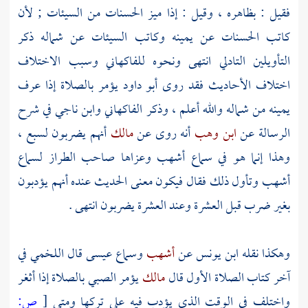
فقيل : بظاهره ، وقيل : إذا ميز الحسنات من السيئات ; لأن
كاتب الحسنات عن يمينه وكاتب السيئات عن شماله ذكر
التأويلين
التادلي
انتهى ونحوه
للفاكهاني
وسبب الاختلاف
اختلاف الأحاديث فقد روى
أبو داود
يؤمر بالصلاة إذا عرف
يمينه من شماله والله أعلم ، وذكر
الفاكهاني
وابن ناجي
في شرح
الرسالة عن
ابن وهب
أنه روى عن
مالك
أنهم يضربون لسبع ،
وهذا إنما هو في سماع
أشهب
وعزاها صاحب الطراز لسماع
أشهب
وتأول ذلك فقال فيكون معنى الحديث عنده أنهم يؤدبون
بغير ضرب قبل العشرة وعند العشرة يضربون انتهى .
وهكذا نقله
ابن يونس
عن
أشهب
وسماع
عيسى
قال
اللخمي
في
آخر كتاب الصلاة الأول قال
مالك
يؤمر الصبي بالصلاة إذا أثغر
واختلف في الوقت الذي يؤدب فيه على تركها ومتى
[
ص: