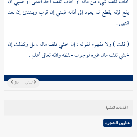
خاف تلف شيء من ماله أو خاف تلف أحد أعمى أو صبي أن
يقع فإنه يقطع ثم يعود إلى أذانه فيبني إن قرب ويبتدئ إن بعد
انتهى .
(
قلت
) ولا مفهوم لقوله : إن خشي تلف ماله ، بل وكذلك إن
خشي تلف مال غيره لوجوب حفظه والله تعالى أعلم .
السابق
التالي
الخدمات العلمية
عناوين الشجرة