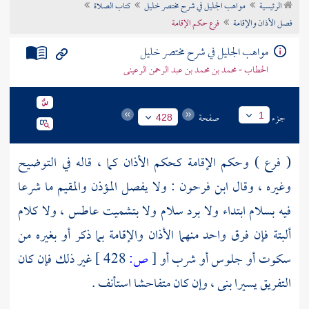
الرئيسية
مواهب الجليل في شرح مختصر خليل
كتاب الصلاة
تراجم الأعلام
فصل الأذان والإقامة
فرع حكم الإقامة
مواهب الجليل في شرح مختصر خليل
الحطاب - محمد بن محمد بن عبد الرحمن الرعينى
جزء
صفحة
1
428
( فرع ) وحكم الإقامة كحكم الأذان كما ، قاله في التوضيح
وغيره ، وقال
ابن فرحون
: ولا يفصل المؤذن والمقيم ما شرعا
فيه بسلام ابتداء ولا برد سلام ولا بتشميت عاطس ، ولا كلام
ألبتة فإن فرق واحد منهما الأذان والإقامة بما ذكر أو بغيره من
سكوت أو جلوس أو شرب أو
[
ص:
428 ]
غير ذلك فإن كان
التفريق يسيرا بنى ، وإن كان متفاحشا استأنف .