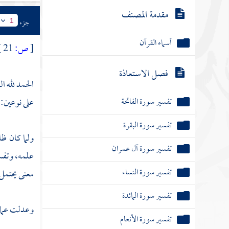
مقدمة المصنف
جزء
1
أسماء القرآن
[
ص:
21 ]
فصل الاستعاذة
الحمد لله ا
تفسير سورة الفاتحة
على نوعين: 
تفسير سورة البقرة
ولما كان ظا
تفسير سورة آل عمران
علمه، وتفس
تفسير سورة النساء
معنى يحتمل، 
تفسير سورة المائدة
وعدلت عما ظ
تفسير سورة الأنعام