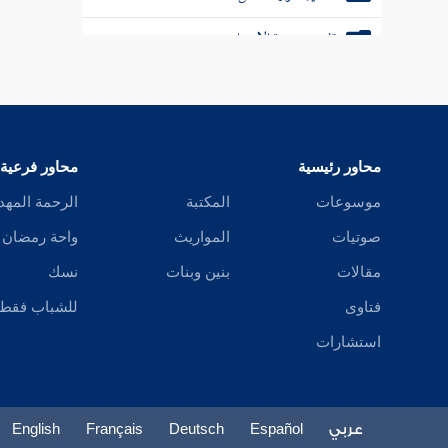
تفسير سورة الإسراء
تفسير سورة الكهف
تفسير سورة مريم
محاور رئيسية
محاور فرعية
تفسير سورة طه
موسوعات
المكتبة
الرحمة المهد
تفسير سورة الأنبياء
صوتيات
المواريث
واحة رمضان
تفسير سورة الحج
مقالات
بنين وبنات
نسك
تفسير سورة المؤمنون
فتاوى
للشباب فقط
استشارات
تفسير سورة النور
تفسير سورة الفرقان
عربي
Español
Deutsch
Français
English