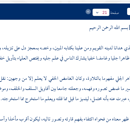
صفحة
21
بسم الله الرحمن الرحيم
لذي هدانا لدينه القويم ومن علينا بكتابه المبين، وخصه بمعجز دل على تنزيل
ظاهرا جليا وغامضا خفيا يشترك الناس في علم جليه ويختص العلماء بتأويل خف
هر الجلي مفهوما بالتلاوة، وكان الغامض الخفي لا يعلم إلا من وجهين: ن
ير ما غمض تصوره وفهمه، وجعلته جامعا بين أقاويل السلف والخلف، وموضح
عبرت عنه بأنه محتمل، ليتميز ما قيل مما قلته ويعلم ما استخرج مما استخرجته.
هر معناه من فحواه اكتفاء بفهم قارئه وتصور تاليه، ليكون أقرب مأخذا وأسه