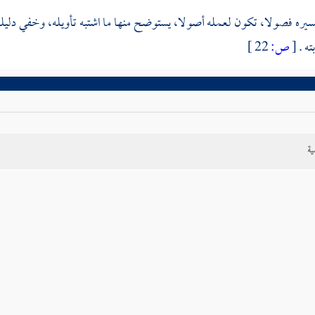
ره فصولا، تكون لعمله أصولا، يستوضح منها ما اشتبه تأويله، وخفي دليله،
ه .
[
ص:
22 ]
ية