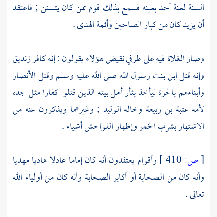
السنة
لعنة أحد بعينه فسمع بذلك قوم ممن كان يتسنن ; فاعتقد
أن
يزيد
كان من كبار الصالحين وأئمة الهدى .
وصار الغلاة فيه على طرفي نقيض هؤلاء يقولون : إنه كافر زنديق
وإنه قتل ابن بنت رسول الله صلى الله عليه وسلم وقتل
الأنصار
وأبناءهم
بالحرة
ليأخذ بثأر أهل بيته الذين قتلوا كفارا مثل جده
لأمه
عتبة بن ربيعة
وخاله
الوليد
; وغيرهما ويذكرون عنه من
الاشتهار بشرب الخمر وإظهار الفواحش أشياء .
[
ص:
410 ]
وأقوام يعتقدون أنه كان إماما عادلا هاديا مهديا
وأنه كان من
الصحابة
أو أكابر
الصحابة
وأنه كان من أولياء الله
تعالى .