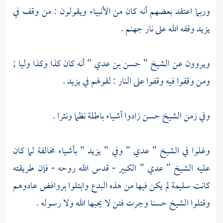
وربما اعتقد بعضهم أنه كان من الأنبياء ويقولون : من وقف في
يزيد
وقفه الله على نار جهنم .
ويروون عن الشيخ
" حسن بن عدي "
أنه كان كذا وكذا وليا ;
ومن وقفوا فيه وقفوا على النار : لقولهم في
يزيد
.
وفي زمن
الشيخ حسن
زادوا أشياء باطلة نظما ونثرا .
وغلوا في الشيخ
" عدي "
وفي
" يزيد "
بأشياء مخالفة لما كان
عليه الشيخ
" عدي "
الكبير - قدس الله روحه - فإن طريقته
كانت سليمة لم يكن فيها من هذه البدع وابتلوا
بروافض
عادوهم
وقتلوا
الشيخ حسنا
وجرت فتن لا يحبها الله ولا رسوله .