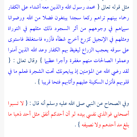
مثل قوله تعالى {
محمد رسول الله والذين معه أشداء على الكفار
رحماء بينهم تراهم ركعا سجدا يبتغون فضلا من الله ورضوانا
سيماهم في وجوههم من أثر السجود ذلك مثلهم في التوراة
ومثلهم في الإنجيل كزرع أخرج شطأه فآزره فاستغلظ فاستوى
على سوقه يعجب الزراع ليغيظ بهم الكفار وعد الله الذين آمنوا
وعملوا الصالحات منهم مغفرة وأجرا عظيما
} وقال تعالى : {
لقد رضي الله عن المؤمنين إذ يبايعونك تحت الشجرة فعلم ما في
قلوبهم فأنزل السكينة عليهم وأثابهم فتحا قريبا
} .
وفي الصحاح عن النبي صلى الله عليه وسلم أنه قال : {
لا تسبوا
أصحابي فوالذي نفسي بيده لو أن أحدكم أنفق مثل أحد ذهبا ما
بلغ مد أحدهم ولا نصيفه
} .