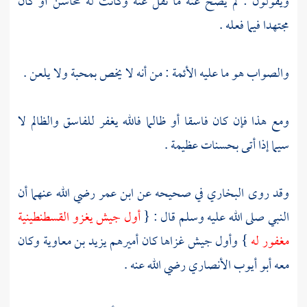
ويقولون : لم يصح عنه ما نقل عنه وكانت له محاسن أو كان
مجتهدا فيما فعله .
والصواب هو ما عليه الأئمة : من أنه لا يخص بمحبة ولا يلعن .
ومع هذا فإن كان فاسقا أو ظالما فالله يغفر للفاسق والظالم لا
سيما إذا أتى بحسنات عظيمة .
وقد روى
البخاري
في صحيحه عن
ابن عمر
رضي الله عنهما أن
النبي صلى الله عليه وسلم قال : {
أول جيش يغزو
القسطنطينية
مغفور له
} وأول جيش غزاها كان أميرهم
يزيد بن معاوية
وكان
معه
أبو أيوب الأنصاري
رضي الله عنه .