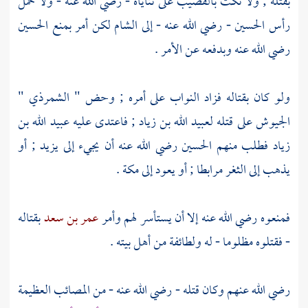
بقتله ; ولا نكت بالقضيب على ثناياه - رضي الله عنه - ولا حمل
رأس
الحسين
- رضي الله عنه - إلى
الشام
لكن أمر بمنع
الحسين
رضي الله عنه وبدفعه عن الأمر .
ولو كان بقتاله فزاد النواب على أمره ; وحض
" الشمرذي "
الجيوش على قتله
لعبيد الله بن زياد
; فاعتدى عليه
عبيد الله بن
زياد
فطلب منهم
الحسين
رضي الله عنه أن يجيء إلى
يزيد
; أو
يذهب إلى الثغر مرابطا ; أو يعود إلى
مكة .
فمنعوه رضي الله عنه إلا أن يستأسر لهم وأمر
عمر بن سعد
بقتاله
- فقتلوه مظلوما - له ولطائفة من أهل بيته .
رضي الله عنهم وكان قتله - رضي الله عنه - من المصائب العظيمة