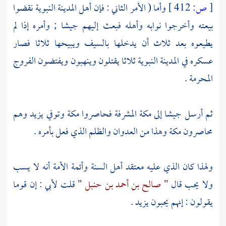
[
ص:
412 ]
وأما ( الأمر الثاني : فإن
أهل
المدينة
النبوية نقضوا
بيعته وأخرجوا نوابه وأهله فبعث إليهم جيشا ; وأمره إذا لم
يطيعوه بعد ثلاث أن يدخلها بالسيف ويبيحها ثلاثا فصار
عسكره في
المدينة
النبوية ثلاثا يقتلون وينهبون ويفتضون الفروج
المحرمة .
ثم أرسل جيشا إلى
مكة
المشرفة فحاصروا
مكة
وتوفي
يزيد
وهم
محاصرون
مكة
وهذا من العدوان والظلم الذي فعل بأمره .
ولهذا كان الذي عليه معتقد
أهل السنة
وأئمة الأمة أنه لا يسب
ولا يحب قال
" صالح بن أحمد بن حنبل
" قلت لأبي : إن قوما
يقولون : إنهم يحبون
يزيد
.