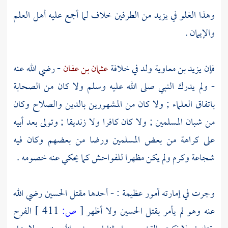
وهذا الغلو في
يزيد
من الطرفين خلاف لما أجمع عليه أهل العلم
والإيمان .
فإن
يزيد بن معاوية
ولد في خلافة
عثمان بن عفان
- رضي الله عنه
- ولم يدرك النبي صلى الله عليه وسلم ولا كان من
الصحابة
باتفاق العلماء ; ولا كان من المشهورين بالدين والصلاح وكان
من شبان المسلمين ; ولا كان كافرا ولا زنديقا ; وتولى بعد أبيه
على كراهة من بعض المسلمين ورضا من بعضهم وكان فيه
شجاعة وكرم ولم يكن مظهرا للفواحش كما يحكي عنه خصومه .
وجرت في إمارته أمور عظيمة : - أحدها مقتل
الحسين
رضي الله
عنه وهو لم يأمر بقتل
الحسين
ولا أظهر
[
ص:
411 ]
الفرح