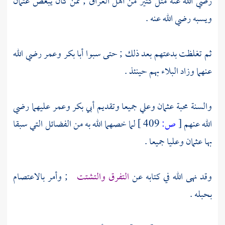
رضي الله عنه مثل كثير من
أهل
العراق
; ممن كان يبغض
عثمان
ويسبه رضي الله عنه .
ثم تغلظت بدعتهم بعد ذلك ; حتى سبوا
أبا بكر
وعمر
رضي الله
عنهما وزاد البلاء بهم حينئذ .
والسنة محبة
عثمان
وعلي
جميعا وتقديم
أبي بكر
وعمر
عليهما رضي
الله عنهم
[
ص:
409 ]
لما خصهما الله به من الفضائل التي سبقا
بها
عثمان
وعليا
جميعا .
وقد نهى الله في كتابه عن
التفرق والتشتت
; وأمر بالاعتصام
بحبله .