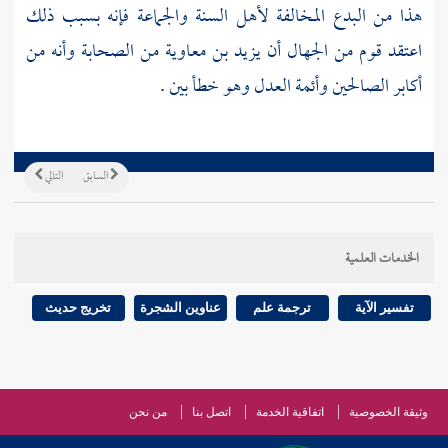
هذا من البدع المخالفة
لأهل السنة والجماعة
فإنه بسبب ذلك
اعتقد قوم من الجهال أن
يزيد بن معاوية
من
الصحابة
وأنه من
أكابر الصالحين وأئمة العدل وهو خطأ بين .
السابق
التالي
الخدمات العلمية
تفسير الآية
ترجمة علم
عناوين الشجرة
تخريج حديث
وثيقة الخصوصية
اتفاقية الخدمة
اتصل بنا
من نحن