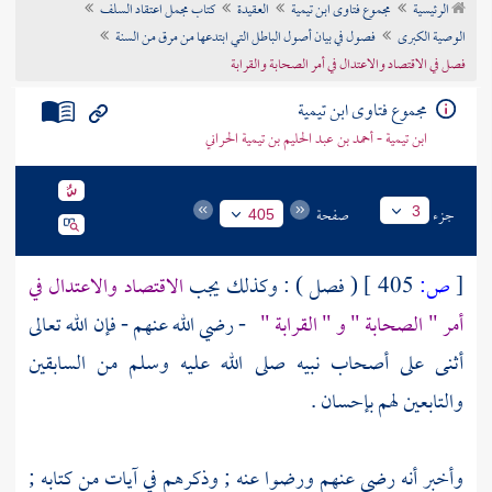
الرئيسية
مجموع فتاوى ابن تيمية
العقيدة
كتاب مجمل اعتقاد السلف
تراجم الأعلام
الوصية الكبرى
فصول في بيان أصول الباطل التي ابتدعها من مرق من السنة
فصل في الاقتصاد والاعتدال في أمر الصحابة والقرابة
مجموع فتاوى ابن تيمية
ابن تيمية - أحمد بن عبد الحليم بن تيمية الحراني
جزء
صفحة
3
405
[
ص:
405 ]
( فصل ) : وكذلك يجب
الاقتصاد والاعتدال في
أمر "
الصحابة
" و " القرابة "
- رضي الله عنهم - فإن الله تعالى
أثنى على أصحاب نبيه صلى الله عليه وسلم من السابقين
والتابعين
لهم بإحسان .
وأخبر أنه رضي عنهم ورضوا عنه ; وذكرهم في آيات من كتابه ;