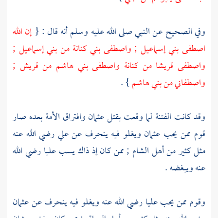
وفي الصحيح عن النبي صلى الله عليه وسلم أنه قال : {
إن الله
اصطفى
بني
إسماعيل
; واصطفى
بني كنانة
من
بني
إسماعيل
;
واصطفى
قريشا
من
كنانة
واصطفى
بني هاشم
من
قريش
;
واصطفاني من
بني هاشم
} .
وقد كانت الفتنة لما وقعت بقتل
عثمان
وافتراق الأمة بعده صار
قوم ممن يحب
عثمان
ويغلو فيه ينحرف عن
علي
رضي الله عنه
مثل كثير من
أهل
الشام
; ممن كان إذ ذاك يسب
عليا
رضي الله
عنه ويبغضه .
وقوم ممن يحب
عليا
رضي الله عنه ويغلو فيه ينحرف عن
عثمان