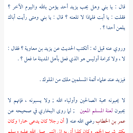
قال : يا بني وهل يحب
يزيد
أحد يؤمن بالله واليوم الآخر ؟
فقلت : يا أبت فلماذا لا تلعنه ؟ قال : يا بني ومتى رأيت أباك
يلعن أحدا ؟ .
وروي عنه قيل له : أتكتب الحديث عن
يزيد بن معاوية
؟ فقال :
لا ، ولا كرامة أوليس هو الذي فعل
بأهل
المدينة
ما فعل ؟ .
فيزيد
عند علماء أئمة المسلمين ملك من الملوك .
لا يحبونه محبة الصالحين وأولياء الله ; ولا يسبونه ، فإنهم لا
يحبون
لعنة المسلم المعين
; لما روى
البخاري
في صحيحه عن
عمر بن الخطاب
رضي الله عنه {
أن رجلا كان يدعى
حمارا
وكان
يكثر شرب الخمر وكان كلما أتي به إلى النبي صلى الله عليه وسلم