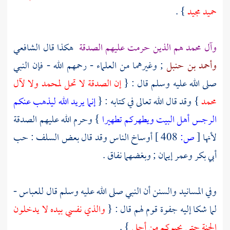
حميد مجيد
} .
وآل
محمد
هم الذين حرمت عليهم الصدقة
هكذا قال
الشافعي
وأحمد بن حنبل
; وغيرهما من العلماء - رحمهم الله - فإن النبي
صلى الله عليه وسلم قال : {
إن الصدقة لا تحل
لمحمد
ولا
لآل
محمد
} وقد قال الله تعالى في كتابه : {
إنما يريد الله ليذهب عنكم
الرجس أهل البيت ويطهركم تطهيرا
} وحرم الله عليهم الصدقة
لأنها
[
ص:
408 ]
أوساخ الناس وقد قال بعض
السلف
: حب
أبي بكر
وعمر
إيمان ; وبغضهما نفاق .
وفي المسانيد والسنن أن النبي صلى الله عليه وسلم قال
للعباس
-
لما شكا إليه جفوة قوم لهم قال : {
والذي نفسي بيده لا يدخلون
الجنة حتى يحبوكم من أجلي
} .