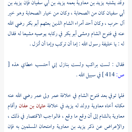
وقد يشتبه
يزيد بن معاوية
بعمه
يزيد بن أبي سفيان
فإن
يزيد بن
أبي سفيان
كان من
الصحابة
، وكان من خيار
الصحابة
وهو خير
آل حرب
، وكان أحد أمراء
الشام
الذين بعثهم
أبو بكر
رضي الله
عنه في فتوح
الشام
ومشى
أبو بكر
في ركابه يوصيه مشيعا له فقال
له : يا خليفة رسول الله : إما أن تركب وإما أن أنزل .
فقال : لست براكب ولست بنازل إني أحتسب خطاي هذه
[
ص:
414 ]
في سبيل الله .
فلما توفي بعد فتوح
الشام
في خلافة
عمر
ولى
عمر
رضي الله عنه
مكانه أخاه
معاوية
وولد له
يزيد
في خلافة
عثمان بن عفان
وأقام
معاوية
بالشام
إلى أن وقع ما وقع ، فالواجب الاقتصار في ذلك ،
والإعراض عن ذكر
يزيد بن معاوية
وامتحان المسلمين به فإن