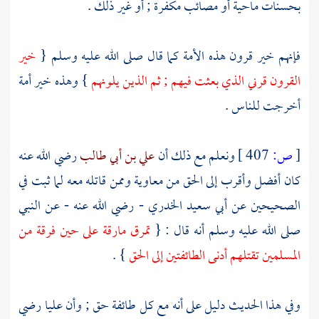
بحسنات ماحية أو مصائب مكفرة ; أو غير ذلك .
فإنهم خير قرون هذه الأمة كما قال صلى الله عليه وسلم {
خير
القرون قرني الذي بعثت فيهم ; ثم الذين يلونهم
} وهذه خير أمة
أخرجت للناس .
[
ص:
407 ]
ونعلم مع ذلك أن
علي بن أبي طالب
رضي الله عنه
كان أفضل وأقرب إلى الحق من
معاوية
وممن قاتله معه لما ثبت في
الصحيحين عن أبي
سعيد الخدري
- رضي الله عنه - عن النبي
صلى الله عليه وسلم أنه قال : {
تمرق مارقة على حين فرقة من
المسلمين تقتلهم أدنى الطائفتين إلى الحق
} .
وفي هذا الحديث دليل على أنه مع كل طائفة حق ; وأن
عليا
رضي