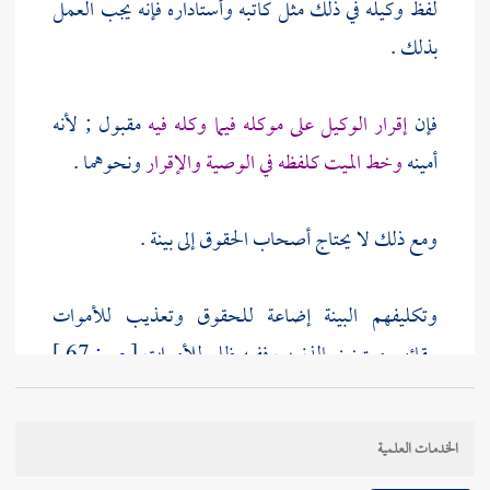
لفظ وكيله في ذلك مثل كاتبه وأستاداره فإنه يجب العمل
بذلك .
فإن
إقرار الوكيل على موكله فيما وكله فيه
مقبول ; لأنه
أمينه
وخط الميت كلفظه في الوصية والإقرار
ونحوهما .
ومع ذلك لا يحتاج أصحاب الحقوق إلى بينة .
وتكليفهم البينة إضاعة للحقوق وتعذيب للأموات
ببقائهم مرتهنين بالذنوب ففيه ظلم للأموات
[
ص:
67 ]
والأحياء ; لا سيما في المعاملات التي لم تجر العادة فيها
بالإشهاد فتكليف البينة في ذلك خروج عن العدل
الخدمات العلمية
المعروف . والله أعلم .