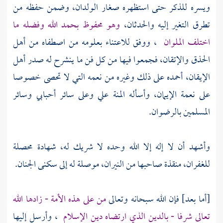
ويسره للذكر حتى استظهره صغار الولدان، وضمن حفظه من
تطرق التغير إليه والحدثان،
وهو محفوظ بحمد الله وفضله ما
اختلف الملوان
، ووفق للاعتناء بعلومه من اصطفاه من أهل
الحذق والإتقان، فجمعوا فيها من كل فن ما ينشرح له صدر أهل
الإيقان، أحمده على ذلك وغيره من نعمه التي لا تحصى خصوصا
على نعمة الإيمان، وأسأله المنة علي وعلى سائر أحبابي وسائر
المسلمين بالرضوان.
وأشهد أن لا إله إلا الله وحده لا شريك له، شهادة محصلة
للغفران، منقذة صاحبها من النيران، موصلة له إلى سكنى الجنان.
[أما بعد] فإن الله سبحانه وتعالى
من على هذه الأمة - زادها الله
تعالى شرفا - بالدين الذي ارتضاه دين الإسلام
، وأرسل إليها