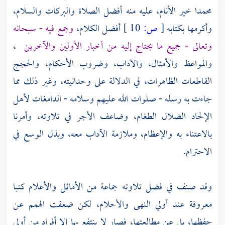
محمدا
خير الأنام، عليه منه أفضل الصلاة والبركات والسلام،
وأكرمها بكتابه
[
ص:
10 ]
أفضل الكلام،
وجمع فيه - سبحانه
وتعالى - جميع ما يحتاج إليه من أخبار الأولين والآخرين
،
والمواعظ والأمثال، والآداب، وضروب الأحكام، والحجج
القاطعات الظاهرات، في الدلالة على وحدانيته، وغير ذلك مما
جاءت به رسله - صلوات الله عليهم وسلامه - الدامغات لأهل
الإلحاد الضلال الطغام، وضاعف الأجر في تلاوته، وأمرنا
بالاعتناء به والإعظام، وملازمة الآداب معه، وبذل الوسع في
الاحترام.
وقد صنف في فضل تلاوته جماعة من الأماثل والأعلام كتبا
معروفة عند أولي النهى والأحلام، لكن ضعفت الهمم عن
حفظها، بل عن مطالعتها، فصار لا ينتفع بها إلا أفراد من أولي