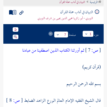
الرئيسية
التبيان في آداب حملة القرآن
تراجم الأعلام
التبيان في آداب حملة القرآن
النووي - أبو زكريا محيي الدين يحيى بن شرف النووي
جزء
صفحة
1
7
[
ص:
7 ]
ثم أورثنا الكتاب الذين اصطفينا من عبادنا
(قرآن كريم)
بسم الله الرحمن الرحيم
قال الشيخ الفقيه الإمام العالم الورع الزاهد الضابط
[
ص:
8 ]