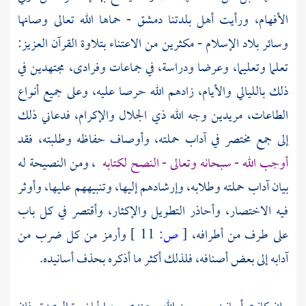
الأفهام، ورأيت أهل بلدتنا
دمشق
- حماها الله تعالى وصانها
وسائر بلاد الإسلام - مكثرين من الاعتناء بتلاوة القرآن العزيز:
تعلما وتعليما، وعرضا ودراسة، في جماعات وفرادى، مجتهدين في
ذلك بالليالي والأيام، زادهم الله حرصا عليه، وعلى جميع أنواع
الطاعات، مريدين وجه الله ذي الجلال والإكرام، فدعاني ذلك
إلى جمع مختصر في آداب حملته، وأوصاف حفاظه وطلبته، فقد
أوجب الله - سبحانه وتعالى - النصح لكتابه
، ومن النصيحة له
بيان آداب حملته وطلابه، وإرشادهم إليها، وتنبيههم عليها، وأوثر
فيه الاختصار، وأحاذر التطويل والإكثار، وأقتصر في كل باب
على طرف من أطرافه،
[
ص:
11 ]
وأرمز من كل ضرب من
آدابه إلى بعض أصنافه، فلذلك أكثر ما أذكره بحذف أسانيده.