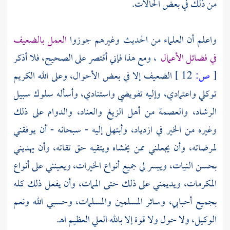
من ذلك في بعض الحالات.
واعلم أن العلماء من الحديث وغيرهم جوزوا
العمل بالضعيف
في فضائل الأعمال
، ومع هذا فإني أقتصر على الصحيح، فلا أذكر
[
ص:
12 ]
الضعيف إلا في بعض الأحوال، وعلى الله الكريم
توكلي واعتمادي، وإليه تفويضي واستنادي، وأسأله سلوك سبيل
الرشاد، والعصمة من أهل الزيغ والعناد، والدوام على ذلك
وغيره من الخير في ازدياد، وأبتهل إليه - سبحانه - أن يوفقني
لمرضاته، وأن يجعلني ممن يخشاه ويتقيه حق تقاته، وأن يهديني
بحسن النيات، وييسر لي جميع أنواع الخيرات، ويعينني على أنواع
المكرمات، ويديمني على ذلك حتى الممات، وأن يفعل ذلك كله
بجميع أحبابي، وسائر المسلمين والمسلمات، وحسبي الله ونعم
الوكيل، ولا حول ولا قوة إلا بالله العلي العظيم اهـ.