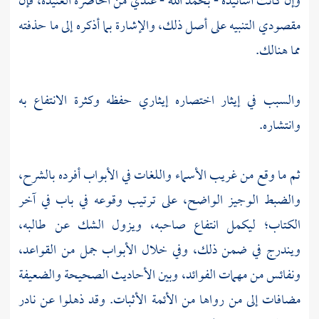
وإن كانت أسانيده - بحمد الله - عندي من الحاضرة العتيدة، فإن
مقصودي التنبيه على أصل ذلك، والإشارة بما أذكره إلى ما حذفته
مما هنالك.
والسبب في إيثار اختصاره إيثاري حفظه وكثرة الانتفاع به
وانتشاره.
ثم ما وقع من غريب الأسماء واللغات في الأبواب أفرده بالشرح،
والضبط الوجيز الواضح، على ترتيب وقوعه في باب في آخر
الكتاب؛ ليكمل انتفاع صاحبه، ويزول الشك عن طالبه،
ويندرج في ضمن ذلك، وفي خلال الأبواب جمل من القواعد،
ونفائس من مهمات الفوائد، وبين الأحاديث الصحيحة والضعيفة
مضافات إلى من رواها من الأئمة الأثبات. وقد ذهلوا عن نادر