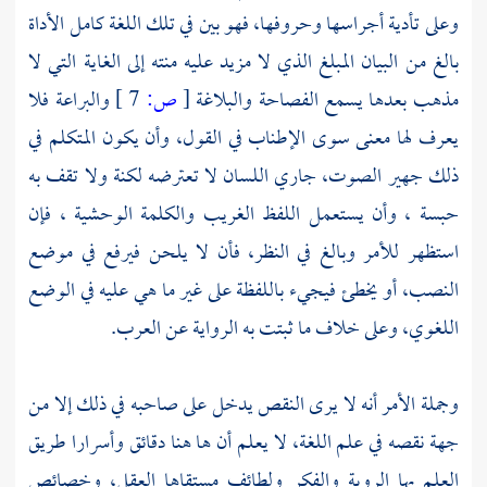
وعلى تأدية أجراسها وحروفها، فهو بين في تلك اللغة كامل الأداة
بالغ من البيان المبلغ الذي لا مزيد عليه منته إلى الغاية التي لا
مذهب بعدها يسمع الفصاحة والبلاغة
[
ص:
7 ]
والبراعة فلا
يعرف لها معنى سوى الإطناب في القول، وأن يكون المتكلم في
ذلك جهير الصوت، جاري اللسان لا تعترضه لكنة ولا تقف به
حبسة ، وأن يستعمل اللفظ الغريب والكلمة الوحشية ، فإن
استظهر للأمر وبالغ في النظر، فأن لا يلحن فيرفع في موضع
النصب، أو يخطئ فيجيء باللفظة على غير ما هي عليه في الوضع
اللغوي، وعلى خلاف ما ثبتت به الرواية عن العرب.
وجملة الأمر أنه لا يرى النقص يدخل على صاحبه في ذلك إلا من
جهة نقصه في علم اللغة، لا يعلم أن ها هنا دقائق وأسرارا طريق
العلم بها الروية والفكر ولطائف مستقاها العقل، وخصائص