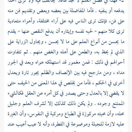
2- فهذا في فضل العلم لا تجد عاقلا يخالفك فيه ولا ترى أحدا
يدفعه أو ينفيه . فأما المفاضلة بين بعضه وبعض وتقديم فن منه
على فن، فإنك ترى الناس فيه على آراء مختلفة، وأهواء متعادية
ترى كلا منهم - لحبه نفسه وإيثاره أن يدفع النقص عنها - يقدم
ما يحسن من أنواع العلم على ما لا يحسن ، ويحاول الزراية على
الذي لم يحظ به، والطعن على أهله والغض منهم . ثم تتفاوت
أحوالهم في ذلك : فمن مغمور قد استهلكه هواه وبعد في الجور
مداه ، ومن مترجح فيه بين الإنصاف والظلم يجور تارة ويعدل
أخرى في الحكم ، فأما من يخلص في هذا المعنى من الحيف حتى
لا يقضي إلا بالعدل وحتى يصدر في كل أمره عن العقل فكالشيء
الممتنع وجوده . ولم يكن ذلك كذلك إلا لشرف العلم وجليل
محله، وأن محبته مركوزة في الطباع ومركبة في النفوس، وأن الغيرة
عليه لازمة للجبلة وموضوعة في الفطرة، وأنه لا عيب أعيب عند