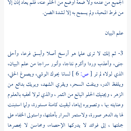
الجميع من عدمه ولا ضعة أوضع من الخلو عنه، فلم يعاد إذن إلا
من فرط المحبة، ولم يسمح به إلا لشدة الضن.
علم البيان
3- ثم إنك لا ترى علما هو أرسخ أصلا وأبسق فرعا، وأحلى
جنى، وأعذب وردا وأكرم نتاجا، وأنور سراجا من علم البيان،
الذي لولاه لم تر
[
ص:
6 ]
لسانا يحوك الوشي، ويصوغ الحلي،
ويلفظ الدر، وينفث السحر، ويقري الشهد، ويريك بدائع من
الزهر ، ويجنيك الحلو اليانع من الثمر ، والذي لولا تحفيه بالعلوم
وعنايته بها ، وتصويره إياها، لبقيت كامنة مستورة، ولما استبنت
لها يد الدهر صورة، ولاستمر السرار بأهلتها، واستولى الخفاء على
جملتها ، إلى فوائد لا يدركها الإحصاء، ومحاسن لا يحصرها