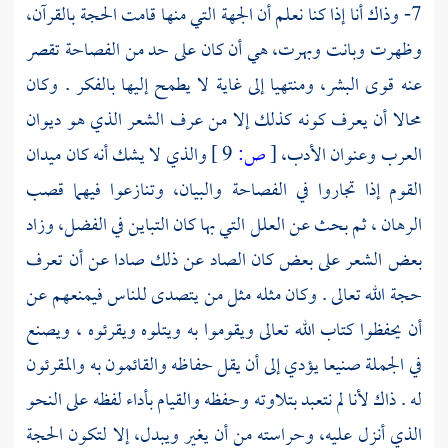
7- وذاك أنا إذا كنا نعلم أن الجهة التي منها قامت الحجة بالقرآن،
وظهرت وبانت وبهرت، هي أن كان على حد من الفصاحة تقصر
عنه قوى البشر، ومنتهيا إلى غاية لا يطمح إليها بالفكر . وكان
محالا أن يعرف كونه كذلك إلا من عرف الشعر الذي هو ديوان
العرب وعنوان الأدب،
[
ص:
9 ]
والذي لا يشك أنه كان ميدان
القوم إذا تجاروا في الفصاحة والبيان، وتنازعوا فيهما قصب
الرهان ، ثم بحث عن العلل التي بها كان التباين في الفضل، وزاد
بعض الشعر على بعض كان الصاد عن ذلك صادا عن أن تعرف
حجة الله تعالى . وكان مثله مثل من يتصدى للناس فيمنعهم عن
أن يحفظوا كتاب الله تعالى ويقوموا به ويتلوه ويقرئوه ، ويصنع
في الجملة صنيعا يؤدي إلى أن يقل حفاظه والقائمون به والمقرئون
له . ذاك لأنا لم نتعبد بتلاوته وحفظه والقيام بأداء لفظه على النحو
الذي أنزل عليه، وحراسته من أن يغير ويبدل، إلا لتكون الحجة