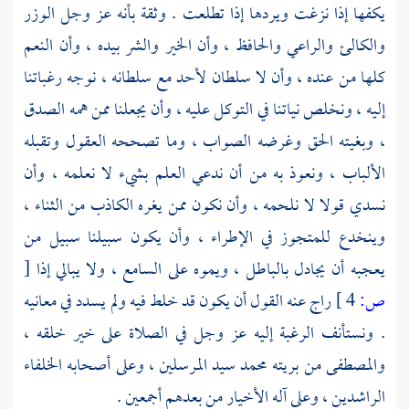
يكفها إذا نزغت ويردها إذا تطلعت . وثقة بأنه عز وجل الوزر
والكالئ والراعي والحافظ ، وأن الخير والشر بيده ، وأن النعم
كلها من عنده ، وأن لا سلطان لأحد مع سلطانه ، نوجه رغباتنا
إليه ، ونخلص نياتنا في التوكل عليه ، وأن يجعلنا ممن همه الصدق
، وبغيته الحق وغرضه الصواب ، وما تصححه العقول وتقبله
الألباب ، ونعوذ به من أن ندعي العلم بشيء لا نعلمه ، وأن
نسدي قولا لا نلحمه ، وأن نكون ممن يغره الكاذب من الثناء ،
وينخدع للمتجوز في الإطراء ، وأن يكون سبيلنا سبيل من
يعجبه أن يجادل بالباطل ، ويموه على السامع ، ولا يبالي إذا
[
ص:
4 ]
راج عنه القول أن يكون قد خلط فيه ولم يسدد في معانيه
. ونستأنف الرغبة إليه عز وجل في الصلاة على خير خلقه ،
والمصطفى من بريته
محمد
سيد المرسلين ، وعلى أصحابه الخلفاء
الراشدين ، وعلى آله الأخيار من بعدهم أجمعين .