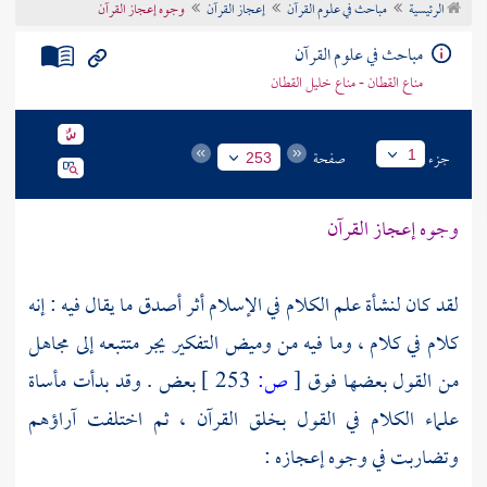
الرئيسية
مباحث في علوم القرآن
إعجاز القرآن
وجوه إعجاز القرآن
تراجم الأعلام
مباحث في علوم القرآن
مناع القطان - مناع خليل القطان
جزء
صفحة
1
253
وجوه إعجاز القرآن
لقد كان لنشأة علم الكلام في الإسلام أثر أصدق ما يقال فيه : إنه
كلام في كلام ، وما فيه من وميض التفكير يجر متتبعه إلى مجاهل
من القول بعضها فوق
[
ص:
253 ]
بعض . وقد بدأت مأساة
علماء الكلام في القول بخلق القرآن ، ثم اختلفت آراؤهم
وتضاربت في وجوه إعجازه :