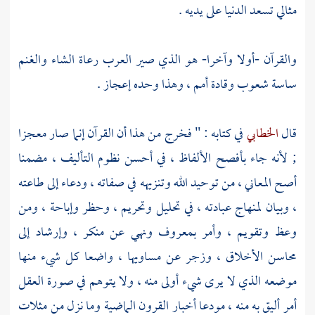
مثالي تسعد الدنيا على يديه .
والقرآن -أولا وآخرا- هو الذي صير العرب رعاة الشاء والغنم
ساسة شعوب وقادة أمم ، وهذا وحده إعجاز .
قال
الخطابي
في كتابه : " فخرج من هذا أن القرآن إنما صار معجزا
; لأنه جاء بأفصح الألفاظ ، في أحسن نظوم التأليف ، مضمنا
أصح المعاني ، من توحيد الله وتنزيهه في صفاته ، ودعاء إلى طاعته
، وبيان لمنهاج عبادته ، في تحليل وتحريم ، وحظر وإباحة ، ومن
وعظ وتقويم ، وأمر بمعروف ونهي عن منكر ، وإرشاد إلى
محاسن الأخلاق ، وزجر عن مساويها ، واضعا كل شيء منها
موضعه الذي لا يرى شيء أولى منه ، ولا يتوهم في صورة العقل
أمر أليق به منه ، مودعا أخبار القرون الماضية وما نزل من مثلات