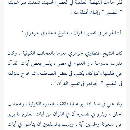
فلما جاءت النهضة العلمية في العصر الحديث شملت فيما شملته
" التفسير " وإليك أمثلة منه :
1- الجواهر في تفسير القرآن ، للشيخ
طنطاوي جوهري
:
كان
الشيخ طنطاوي جوهري
مغرما بالعجائب الكونية ، وكان
مدرسا بمدرسة دار العلوم في
مصر
، يفسر بعض آيات القرآن
على طلبتها ، كما كان يكتب في بعض الصحف ، ثم خرج بمؤلفه
في التفسير " الجواهر في تفسير القرآن " .
وقد عني في هذا التفسير عناية فائقة ، بالعلوم الكونية ، وعجائب
الخلق ، ويقرر في تفسيره أن في القرآن من آيات العلوم ما يربو
على سبعمائة وخمسين آية ، ويهيب بالمسلمين أن يتأملوا في آيات