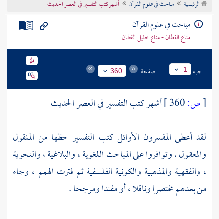
الرئيسية
مباحث في علوم القرآن
أشهر كتب التفسير في العصر الحديث
تراجم الأعلام
مباحث في علوم القرآن
مناع القطان - مناع خليل القطان
جزء
صفحة
1
360
[
ص:
360 ]
أشهر كتب التفسير في العصر الحديث
لقد أعطى المفسرون الأوائل كتب التفسير حظها من المنقول
والمعقول ، وتوافروا على المباحث اللغوية ، والبلاغية ، والنحوية
، والفقهية والمذهبية والكونية الفلسفية ثم فترت الهمم ، وجاء
من بعدهم مختصرا وناقلا ، أو مفندا ومرجحا .