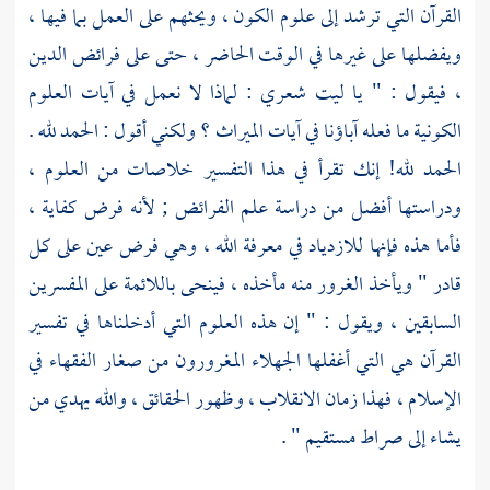
القرآن التي ترشد إلى علوم الكون ، ويحثهم على العمل بما فيها ،
ويفضلها على غيرها في الوقت الحاضر ، حتى على فرائض الدين
، فيقول : " يا ليت شعري : لماذا لا نعمل في آيات العلوم
الكونية ما فعله آباؤنا في آيات الميراث ؟ ولكني أقول : الحمد لله .
الحمد لله! إنك تقرأ في هذا التفسير خلاصات من العلوم ،
ودراستها أفضل من دراسة علم الفرائض ; لأنه فرض كفاية ،
فأما هذه فإنها للازدياد في معرفة الله ، وهي فرض عين على كل
قادر " ويأخذ الغرور منه مأخذه ، فينحى باللائمة على المفسرين
السابقين ، ويقول : " إن هذه العلوم التي أدخلناها في تفسير
القرآن هي التي أغفلها الجهلاء المغرورون من صغار الفقهاء في
الإسلام ، فهذا زمان الانقلاب ، وظهور الحقائق ، والله يهدي من
يشاء إلى صراط مستقيم " .