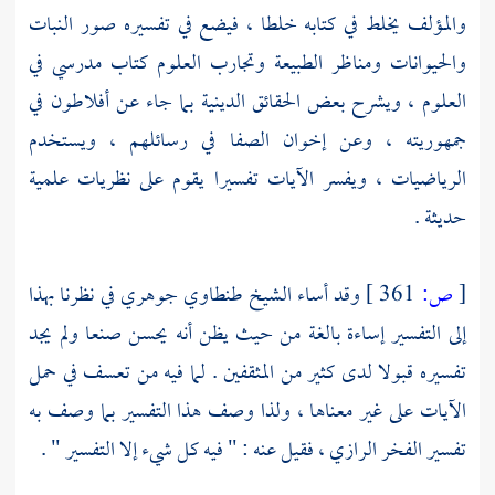
والمؤلف يخلط في كتابه خلطا ، فيضع في تفسيره صور النبات
والحيوانات ومناظر الطبيعة وتجارب العلوم كتاب مدرسي في
العلوم ، ويشرح بعض الحقائق الدينية بما جاء عن
أفلاطون
في
جمهوريته ، وعن إخوان الصفا في رسائلهم ، ويستخدم
الرياضيات ، ويفسر الآيات تفسيرا يقوم على نظريات علمية
حديثة .
[
ص:
361 ]
وقد أساء
الشيخ طنطاوي جوهري
في نظرنا بهذا
إلى التفسير إساءة بالغة من حيث يظن أنه يحسن صنعا ولم يجد
تفسيره قبولا لدى كثير من المثقفين . لما فيه من تعسف في حمل
الآيات على غير معناها ، ولذا وصف هذا التفسير بما وصف به
تفسير
الفخر الرازي
، فقيل عنه : " فيه كل شيء إلا التفسير " .