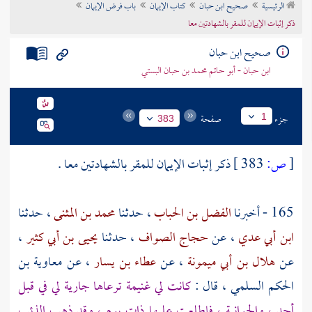
الرئيسية
صحيح ابن حبان
كتاب الإيمان
باب فرض الإيمان
تراجم الأعلام
ذكر إثبات الإيمان للمقر بالشهادتين معا
صحيح ابن حبان
ابن حبان - أبو حاتم محمد بن حبان البستي
جزء
صفحة
1
383
[
ص:
383 ]
ذكر إثبات الإيمان للمقر بالشهادتين معا .
165 - أخبرنا
الفضل بن الحباب
، حدثنا
محمد بن المثنى
، حدثنا
ابن أبي عدي
، عن
حجاج الصواف
، حدثنا
يحيى بن أبي كثير
،
عن
هلال بن أبي ميمونة
، عن
عطاء بن يسار
، عن
معاوية بن
الحكم السلمي
، قال :
كانت لي غنيمة ترعاها جارية لي في قبل
أحد
،
والجوانية
، فاطلعت عليها ذات يوم ، وقد ذهب الذئب