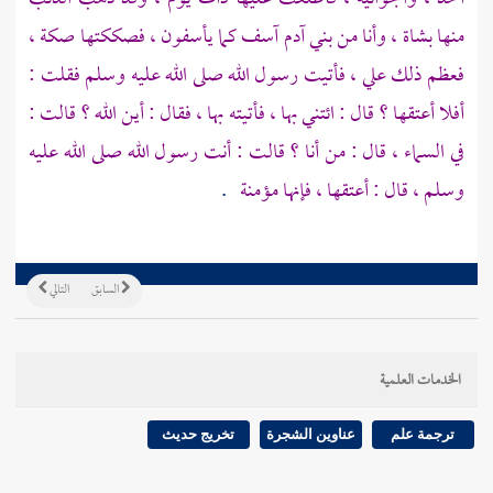
منها بشاة ، وأنا من بني آدم آسف كما يأسفون ، فصككتها صكة ،
فعظم ذلك علي ، فأتيت رسول الله صلى الله عليه وسلم فقلت :
أفلا أعتقها ؟ قال : ائتني بها ، فأتيته بها ، فقال : أين الله ؟ قالت :
في السماء ، قال : من أنا ؟ قالت : أنت رسول الله صلى الله عليه
وسلم ، قال : أعتقها ، فإنها مؤمنة
.
السابق
التالي
الخدمات العلمية
ترجمة علم
عناوين الشجرة
تخريج حديث