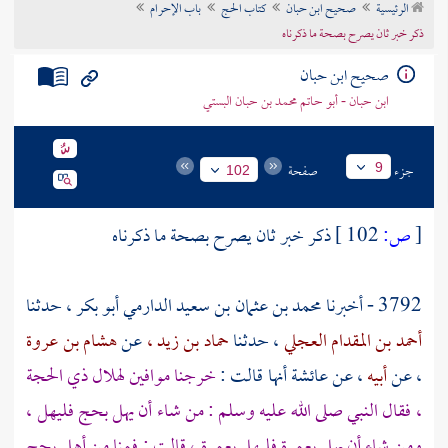
الرئيسية
صحيح ابن حبان
كتاب الحج
باب الإحرام
تراجم الأعلام
ذكر خبر ثان يصرح بصحة ما ذكرناه
صحيح ابن حبان
ابن حبان - أبو حاتم محمد بن حبان البستي
جزء
صفحة
9
102
[
ص:
102 ]
ذكر خبر ثان يصرح بصحة ما ذكرناه
3792 - أخبرنا
محمد بن عثمان بن سعيد الدارمي أبو بكر ،
حدثنا
أحمد بن المقدام العجلي
، حدثنا
حماد بن زيد ،
عن
هشام بن عروة
، عن
أبيه
، عن
عائشة
أنها قالت :
خرجنا موافين لهلال ذي الحجة
، فقال النبي صلى الله عليه وسلم : من شاء أن يهل بحج فليهل ،
ومن شاء أن يهل بعمرة فليهل بعمرة ، قالت : فمنا من أهل بحج