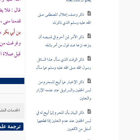
ذكر وصف إهلال المصطفى صلى
قال : فلا ي
الله عليه وسلم الذي ذكرناه
قدمنا
منى
،
ذكر الأمر لمن أحرم في قميصه أن
بن أبي بكر
،
ينزعه نزعا ضد قول من أمر بشقه
وفرغت من
ذكر الوقت الذي سأل هذا السائل
قبل صلاة ا
رسول الله صلى الله عليه وسلم عما سأل
ذكر الإخبار عما أبيح للمحرم من
لبس الخفين والسراويل عند عدمه الإزار
والنعلين
ذكر البيان بأن المحرم إنما أبيح له في
الخدمات العلم
لبس الخفين عند عدم النعلين إذا قطعهما
أسفل من الكعبين
ترجمة علم
ذكر نفي الحرج عن لابس الخفين