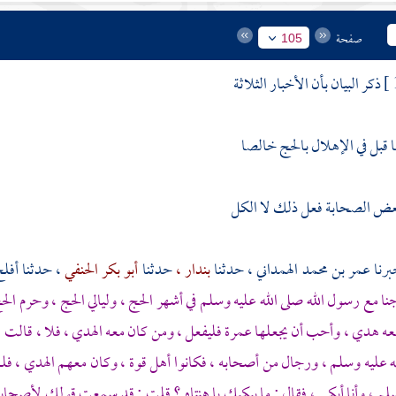
صفحة
105
ذكر البيان بأن الأخبار الثلاثة
ا قبل في الإهلال بالحج خالصا
 بعض الصحابة فعل ذلك لا الكل
عمر بن محمد الهمداني ،
حدثنا
بندار ،
حدثنا
أبو بكر الحنفي
، حدثنا
أفلح
ا مع رسول الله صلى الله عليه وسلم في أشهر الحج ، وليالي الحج ، وحرم الحج
عه هدي ، وأحب أن يجعلها عمرة فليفعل ، ومن كان معه الهدي ، فلا ، قالت : 
له عليه وسلم ، ورجال من أصحابه ، فكانوا أهل قوة ، وكان معهم الهدي ، فل
سلم ، وأنا أبكي ، فقال : ما يبكيك يا هنتاه ؟ قلت : قد سمعت قولك لأصحاب