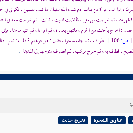
ضرك ، إنما أنت امرأة من بنات آدم كتب الله عليك ما كتب عليهن ، فكوني في
 فطهرت ، ثم خرجت من
منى
، فأفضت
البيت
، قالت : ثم خرجت معه في النف
 فقال : اخرج بأختك من الحرم ، فلتهل بعمرة ، ثم افرغا ، ثم ائتيا هاهنا ، ف
[
ص:
106 ]
الطواف ، ثم جئته سحرا ، فقال : هل فرغتم ؟ قلت : نعم . قال
لصبح ، فطاف به ، ثم خرج فركب ، ثم انصرف متوجها إلى
المدينة
.
ية
عناوين الشجرة
تخريج حديث