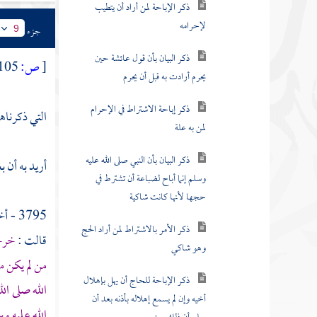
لإحرامه
جزء
9
ذكر البيان بأن قول عائشة حين
يحرم أرادت به قبل أن يحرم
[
ص:
105 ]
ذكر إباحة الاشتراط في الإحرام
لمن به علة
التي ذكرناه
ذكر البيان بأن النبي صلى الله عليه
وسلم إنما أباح لضباعة أن تشترط في
أريد به أن
حجها لأنها كانت شاكية
ذكر الأمر بالاشتراط لمن أراد الحج
3795 - أخبرنا
وهو شاكي
قالت :
خرجن
ذكر الإباحة للحاج أن يهل بإهلال
من لم يكن م
أخيه وإن لم يسمع إهلاله بأذنه بعد أن
الله صلى ال
يعلم أن ذلك بعده
الله عليه و