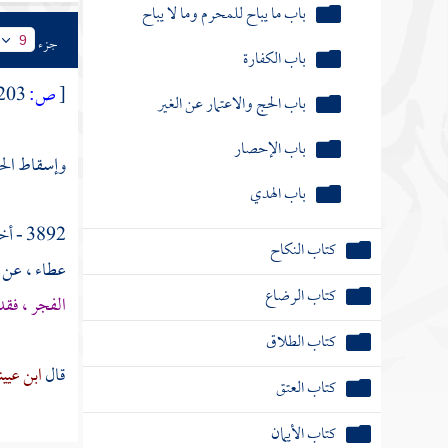
باب الحج والاعتمار عن الغير
جزء
9
باب الإحصار
[
ص:
203 ]
باب الهدي
كتاب النكاح
وإسقاط الح
كتاب الرضاع
3892 - أخبرنا
كتاب الطلاق
عطاء
، عن
كتاب العتق
الفجر ، فقد 
كتاب الأيمان
قال
ابن عيين
كتاب النذور
كتاب الحدود