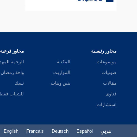
كتاب العارية
كتاب الهبة
كتاب الرقبى والعمرى
محاور رئيسية
محاور فرعية
كتاب الإجارة
موسوعات
المكتبة
الرحمة المهد
كتاب الغصب
صوتيات
المواريث
واحة رمضان
كتاب الشفعة
مقالات
بنين وبنات
نسك
فتاوى
للشباب فقط
كتاب المزارعة
استشارات
كتاب إحياء الموات
كتاب الأطعمة
عربي
Español
Deutsch
Français
English