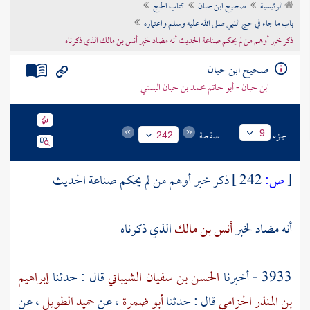
الرئيسية
صحيح ابن حبان
كتاب الحج
تراجم الأعلام
باب ما جاء في حج النبي صلى الله عليه وسلم واعتماره
ذكر خبر أوهم من لم يحكم صناعة الحديث أنه مضاد لخبر أنس بن مالك الذي ذكرناه
صحيح ابن حبان
ابن حبان - أبو حاتم محمد بن حبان البستي
جزء
صفحة
9
242
[
ص:
242 ]
ذكر خبر أوهم من لم يحكم صناعة الحديث
أنه مضاد لخبر
أنس بن مالك
الذي ذكرناه
3933 - أخبرنا
الحسن بن سفيان الشيباني
قال : حدثنا
إبراهيم
بن المنذر الحزامي
قال : حدثنا
أبو ضمرة
، عن
حميد الطويل
، عن