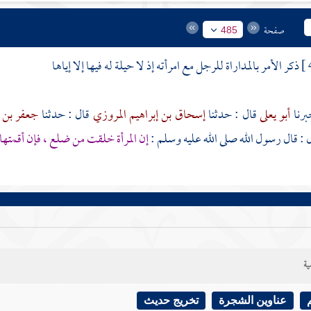
صفحة
485
ذكر الأمر بالمداراة للرجل مع امرأته إذ لا حيلة له فيها إلا إياها
أبو يعلى
قال : حدثنا
إسحاق بن إبراهيم المروزي
قال : حدثنا
جعفر بن 
ل : قال رسول الله صلى الله عليه وسلم :
إن المرأة خلقت من ضلع ، فإن أقمتها
ية
عناوين الشجرة
تخريج حديث