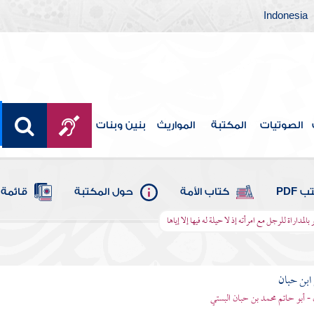
Indonesia
الصوتيات
المكتبة
المواريث
بنين وبنات
 PDF
كتاب الأمة
حول المكتبة
قائمة 
 بالمداراة للرجل مع امرأته إذ لا حيلة له فيها إلا إياها
بن حبان
 - أبو حاتم محمد بن حبان البستي