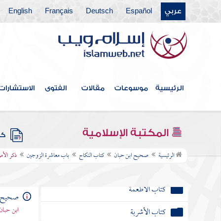
كتاب العارية
عربي
Español
Deutsch
Français
English
كتاب الهبة
كتاب الرقبى والعمرى
كتاب الإجارة
الرئيسية
موسوعات
مقالات
الفتوى
الاستشارات
كتاب الغصب
كتاب الشفعة
المكتبة الإسلامية
كتب
كتاب المزارعة
الرئيسية
صحيح ابن حبان
كتاب النكاح
باب معاشرة الزوجين
ذكر الأمر
كتاب إحياء الموات
كتاب الأطعمة
صحيح ا
ابن حبان
كتاب الأشربة