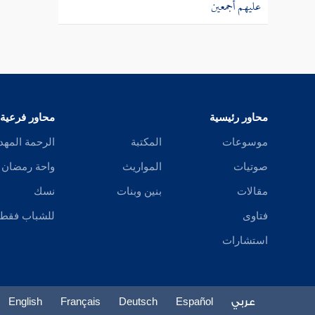
عليهم أجمعين
محاور رئيسية
محاور فرعية
موسوعات
المكتبة
الرحمة المهد
صوتيات
المواريث
واحة رمضان
مقالات
بنين وبنات
نسك
فتاوى
للشباب فقط
استشارات
عربي
Español
Deutsch
Français
English