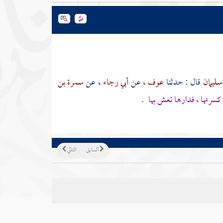
سليمان
قال : حدثنا
عوف ،
عن
أبي رجاء
، عن
سمرة بن
 كسرتها ، فدارها تعش بها
.
السابق
التالي